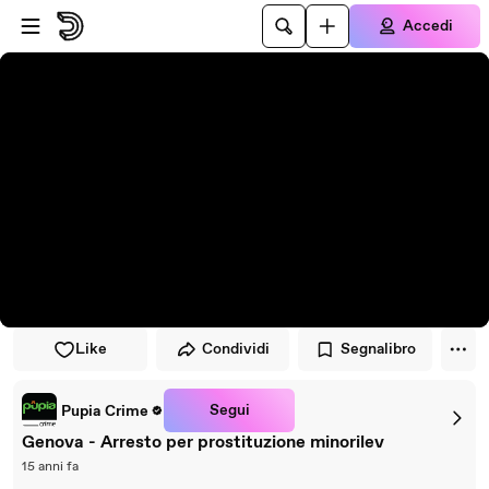
Vai al lettore
Passa al contenuto principale
Accedi
Like
Condividi
Segnalibro
Segui
Pupia Crime
Genova - Arresto per prostituzione minorilev
15 anni fa