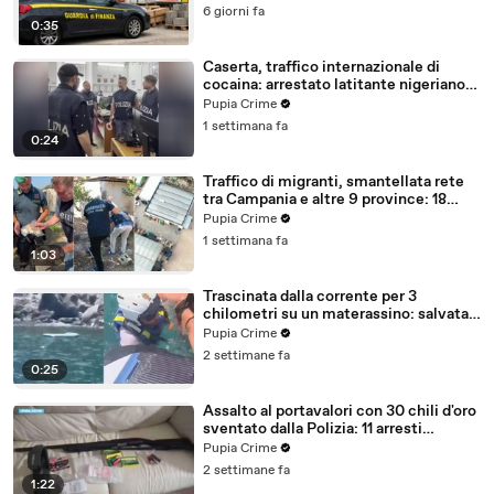
6 giorni fa
0:35
Caserta, traffico internazionale di
cocaina: arrestato latitante nigeriano
ricercato dal 2019 (28.07.26)
Pupia Crime
1 settimana fa
0:24
Traffico di migranti, smantellata rete
tra Campania e altre 9 province: 18
arresti (27.07.26)
Pupia Crime
1 settimana fa
1:03
Trascinata dalla corrente per 3
chilometri su un materassino: salvata
dalla Polizia (25.07.26)
Pupia Crime
2 settimane fa
0:25
Assalto al portavalori con 30 chili d'oro
sventato dalla Polizia: 11 arresti
(25.07.26)
Pupia Crime
2 settimane fa
1:22