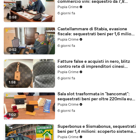
commercio vini: sequestro da 7,8
milioni (30.07.26)
Pupia Crime
6 giorni fa
0:58
Castellammare di Stabia, evasione
fiscale: sequestrati beni per 1,6 milioni
ad un consorzio navale (29.07.26)
Pupia Crime
6 giorni fa
0:52
Fatture false e acquisti in nero, blitz
contro rete di imprenditori cinesi
sequestri per 8,5 milioni (29.07.26)
Pupia Crime
6 giorni fa
1:58
Sala slot trasformata in "bancomat":
sequestrati beni per oltre 220mila euro
a due coniugi (29.07.26)
Pupia Crime
6 giorni fa
1:02
Superbonus e Sismabonus, sequestrati
beni per 1,4 milioni: scoperto sistema
con false abitazioni (29.07.26)
Pupia Crime