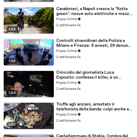
Carabinieri, a Napoli cresce la "flotta
green": nuove auto elettriche e mezzi
sostenibili anche sulle isole (25.07.26)
Pupia Crime
2 settimane fa
1:53
Controlli straordinari della Polizia a
Milano e Firenze: 9 arresti, 29 denunce
e oltre 7mila persone identificate
Pupia Crime
(25.07.26)
2 settimane fa
1:24
Omicidio del giornalista Luca
Esposito: confessa il killer, è un
26enne tunisino (25.07.26)
Pupia Crime
2 settimane fa
1:03
Truffe agli anziani, arrestato il
telefonista della banda: colpi anche ad
Aversa, oltre 300mila euro il bottino
Pupia Crime
stimato (24.07.26)
2 settimane fa
1:20
Castellammare di Stabia, l'ombra del