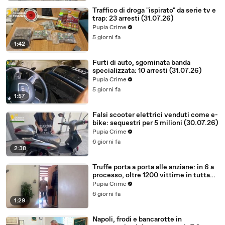
Traffico di droga "ispirato" da serie tv e
trap: 23 arresti (31.07.26)
Pupia Crime
5 giorni fa
1:42
Furti di auto, sgominata banda
specializzata: 10 arresti (31.07.26)
Pupia Crime
5 giorni fa
1:57
Falsi scooter elettrici venduti come e-
bike: sequestri per 5 milioni (30.07.26)
Pupia Crime
6 giorni fa
2:38
Truffe porta a porta alle anziane: in 6 a
processo, oltre 1200 vittime in tutta
Italia (30.07.26)
Pupia Crime
6 giorni fa
1:29
Napoli, frodi e bancarotte in