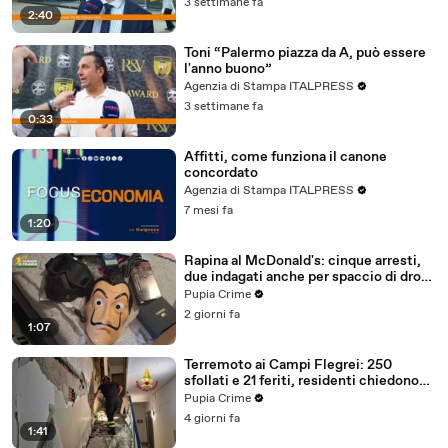
3 settimane fa
2:40
Toni “Palermo piazza da A, può essere
l'anno buono”
Agenzia di Stampa ITALPRESS
3 settimane fa
0:33
Affitti, come funziona il canone
concordato
Agenzia di Stampa ITALPRESS
7 mesi fa
1:20
Rapina al McDonald's: cinque arresti,
due indagati anche per spaccio di droga
(03.08.26)
Pupia Crime
2 giorni fa
1:07
Terremoto ai Campi Flegrei: 250
sfollati e 21 feriti, residenti chiedono
certezze sul futuro (01.08.26)
Pupia Crime
4 giorni fa
1:41