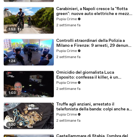
Carabinieri, a Napoli cresce la "flotta
green": nuove auto elettriche e mezzi
sostenibili anche sulle isole (25.07.26)
Pupia Crime
2 settimane fa
1:53
Controlli straordinari della Polizia a
Milano e Firenze: 9 arresti, 29 denunce
e oltre 7mila persone identificate
Pupia Crime
(25.07.26)
2 settimane fa
1:24
Omicidio del giornalista Luca
Esposito: confessa il killer, è un
26enne tunisino (25.07.26)
Pupia Crime
2 settimane fa
1:03
Truffe agli anziani, arrestato il
telefonista della banda: colpi anche ad
Aversa, oltre 300mila euro il bottino
Pupia Crime
stimato (24.07.26)
2 settimane fa
1:20
Castellammare di Stabia, l'ombra del