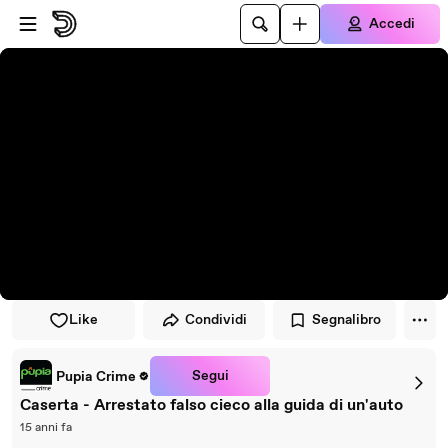
Vai al lettore
Passa al contenuto principale
Accedi
Like
Condividi
Segnalibro
Segui
Pupia Crime
Caserta - Arrestato falso cieco alla guida di un'auto
15 anni fa