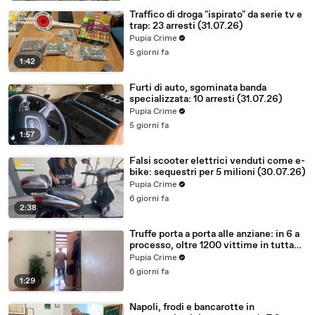
Traffico di droga "ispirato" da serie tv e
trap: 23 arresti (31.07.26)
Pupia Crime
5 giorni fa
1:42
Furti di auto, sgominata banda
specializzata: 10 arresti (31.07.26)
Pupia Crime
5 giorni fa
1:57
Falsi scooter elettrici venduti come e-
bike: sequestri per 5 milioni (30.07.26)
Pupia Crime
6 giorni fa
2:38
Truffe porta a porta alle anziane: in 6 a
processo, oltre 1200 vittime in tutta
Italia (30.07.26)
Pupia Crime
6 giorni fa
1:29
Napoli, frodi e bancarotte in