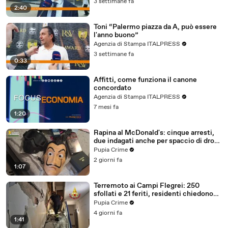
3 settimane fa
2:40
Toni “Palermo piazza da A, può essere
l'anno buono”
Agenzia di Stampa ITALPRESS
3 settimane fa
0:33
Affitti, come funziona il canone
concordato
Agenzia di Stampa ITALPRESS
7 mesi fa
1:20
Rapina al McDonald's: cinque arresti,
due indagati anche per spaccio di droga
(03.08.26)
Pupia Crime
2 giorni fa
1:07
Terremoto ai Campi Flegrei: 250
sfollati e 21 feriti, residenti chiedono
certezze sul futuro (01.08.26)
Pupia Crime
4 giorni fa
1:41