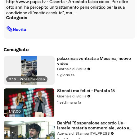
http://www.pupia.tv - Caserta - Arrestato falcio cieco. Per oltre
otto anni ha percepito un trattamento pensionistico per la sua
condizione di "cecità assoluta", ma ...
Categoria
🗞
Novità
Consigliato
palazzina sventrata a Messina, nuovo
video
Giornale di Sicilia
5 giorni fa
0:16
|
Prossimi video
Stonati ma felici - Puntata 15
Giornale di Sicilia
1 settimana fa
1:17:00
Benifei "Sospensione accordo Ue-
Israele materia commerciale, voto a
maggioranza"
Agenzia di Stampa ITALPRESS