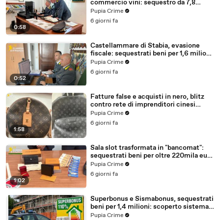
commercio vini: sequestro da 7,8
milioni (30.07.26)
Pupia Crime
6 giorni fa
0:58
Castellammare di Stabia, evasione
fiscale: sequestrati beni per 1,6 milioni
ad un consorzio navale (29.07.26)
Pupia Crime
6 giorni fa
0:52
Fatture false e acquisti in nero, blitz
contro rete di imprenditori cinesi
sequestri per 8,5 milioni (29.07.26)
Pupia Crime
6 giorni fa
1:58
Sala slot trasformata in "bancomat":
sequestrati beni per oltre 220mila euro
a due coniugi (29.07.26)
Pupia Crime
6 giorni fa
1:02
Superbonus e Sismabonus, sequestrati
beni per 1,4 milioni: scoperto sistema
con false abitazioni (29.07.26)
Pupia Crime