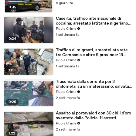
6 giorni fa
0:35
Caserta, traffico internazionale di
cocaina: arrestato latitante nigeriano
ricercato dal 2019 (28.07.26)
Pupia Crime
1 settimana fa
0:24
Traffico di migranti, smantellata rete
tra Campania e altre 9 province: 18
arresti (27.07.26)
Pupia Crime
1 settimana fa
1:03
Trascinata dalla corrente per 3
chilometri su un materassino: salvata
dalla Polizia (25.07.26)
Pupia Crime
2 settimane fa
0:25
Assalto al portavalori con 30 chili d'oro
sventato dalla Polizia: 11 arresti
(25.07.26)
Pupia Crime
2 settimane fa
1:22