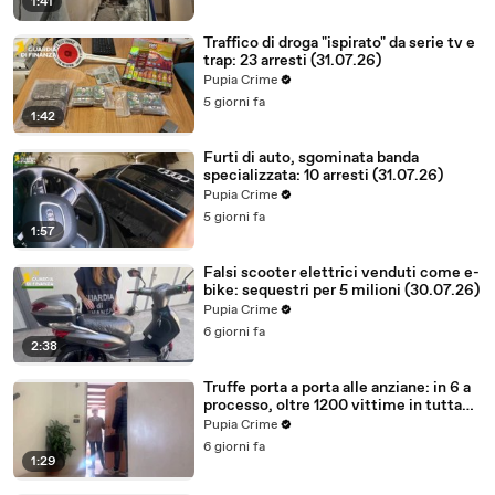
1:41
Traffico di droga "ispirato" da serie tv e
trap: 23 arresti (31.07.26)
Pupia Crime
5 giorni fa
1:42
Furti di auto, sgominata banda
specializzata: 10 arresti (31.07.26)
Pupia Crime
5 giorni fa
1:57
Falsi scooter elettrici venduti come e-
bike: sequestri per 5 milioni (30.07.26)
Pupia Crime
6 giorni fa
2:38
Truffe porta a porta alle anziane: in 6 a
processo, oltre 1200 vittime in tutta
Italia (30.07.26)
Pupia Crime
6 giorni fa
1:29