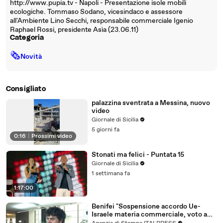
http://www.pupia.tv - Napoli - Presentazione isole mobili
ecologiche. Tommaso Sodano, vicesindaco e assessore
all'Ambiente Lino Secchi, responsabile commerciale Igenio
Raphael Rossi, presidente Asìa (23.06.11)
Categoria
🗞
Novità
Consigliato
palazzina sventrata a Messina, nuovo
video
Giornale di Sicilia
5 giorni fa
0:16
|
Prossimi video
Stonati ma felici - Puntata 15
Giornale di Sicilia
1 settimana fa
1:17:00
Benifei "Sospensione accordo Ue-
Israele materia commerciale, voto a
maggioranza"