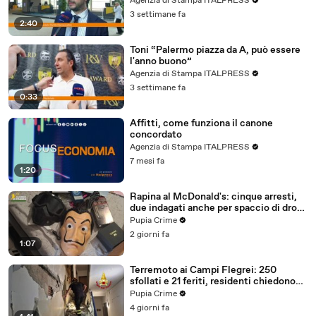
Agenzia di Stampa ITALPRESS
3 settimane fa
2:40
Toni “Palermo piazza da A, può essere
l'anno buono”
Agenzia di Stampa ITALPRESS
3 settimane fa
0:33
Affitti, come funziona il canone
concordato
Agenzia di Stampa ITALPRESS
7 mesi fa
1:20
Rapina al McDonald's: cinque arresti,
due indagati anche per spaccio di droga
(03.08.26)
Pupia Crime
2 giorni fa
1:07
Terremoto ai Campi Flegrei: 250
sfollati e 21 feriti, residenti chiedono
certezze sul futuro (01.08.26)
Pupia Crime
4 giorni fa