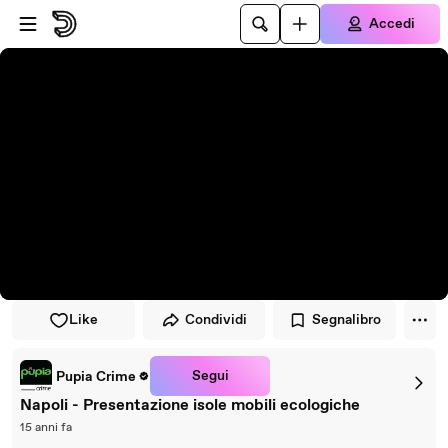
Vai al lettore
Passa al contenuto principale
Accedi
Like
Condividi
Segnalibro
Segui
Pupia Crime
Napoli - Presentazione isole mobili ecologiche
15 anni fa