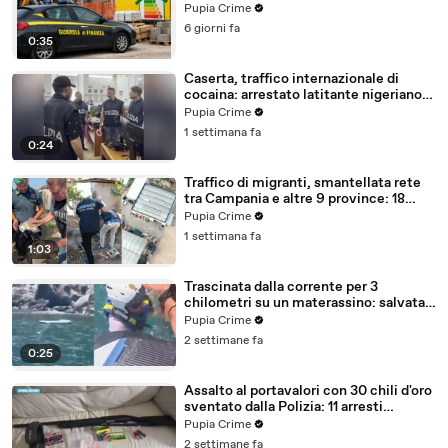
con false abitazioni (29.07.26)
Pupia Crime
6 giorni fa
0:35
Caserta, traffico internazionale di
cocaina: arrestato latitante nigeriano
ricercato dal 2019 (28.07.26)
Pupia Crime
1 settimana fa
0:24
Traffico di migranti, smantellata rete
tra Campania e altre 9 province: 18
arresti (27.07.26)
Pupia Crime
1 settimana fa
1:03
Trascinata dalla corrente per 3
chilometri su un materassino: salvata
dalla Polizia (25.07.26)
Pupia Crime
2 settimane fa
0:25
Assalto al portavalori con 30 chili d'oro
sventato dalla Polizia: 11 arresti
(25.07.26)
Pupia Crime
2 settimane fa