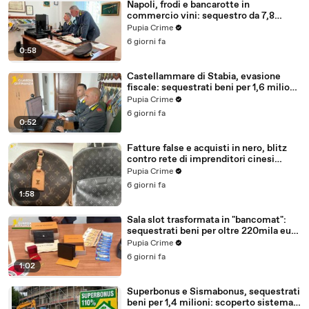
Napoli, frodi e bancarotte in
commercio vini: sequestro da 7,8
milioni (30.07.26)
Pupia Crime
6 giorni fa
0:58
Castellammare di Stabia, evasione
fiscale: sequestrati beni per 1,6 milioni
ad un consorzio navale (29.07.26)
Pupia Crime
6 giorni fa
0:52
Fatture false e acquisti in nero, blitz
contro rete di imprenditori cinesi
sequestri per 8,5 milioni (29.07.26)
Pupia Crime
6 giorni fa
1:58
Sala slot trasformata in "bancomat":
sequestrati beni per oltre 220mila euro
a due coniugi (29.07.26)
Pupia Crime
6 giorni fa
1:02
Superbonus e Sismabonus, sequestrati
beni per 1,4 milioni: scoperto sistema