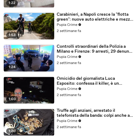
1:22
Carabinieri, a Napoli cresce la "flotta
green": nuove auto elettriche e mezzi
sostenibili anche sulle isole (25.07.26)
Pupia Crime
2 settimane fa
1:53
Controlli straordinari della Polizia a
Milano e Firenze: 9 arresti, 29 denunce
e oltre 7mila persone identificate
Pupia Crime
(25.07.26)
2 settimane fa
1:24
Omicidio del giornalista Luca
Esposito: confessa il killer, è un
26enne tunisino (25.07.26)
Pupia Crime
2 settimane fa
1:03
Truffe agli anziani, arrestato il
telefonista della banda: colpi anche ad
Aversa, oltre 300mila euro il bottino
Pupia Crime
stimato (24.07.26)
2 settimane fa
1:20