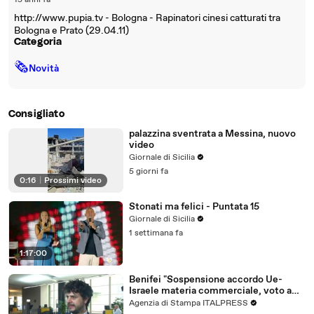
15 anni fa
http://www.pupia.tv - Bologna - Rapinatori cinesi catturati tra
Bologna e Prato (29.04.11)
Categoria
🗞
Novità
Consigliato
palazzina sventrata a Messina, nuovo
video
Giornale di Sicilia
5 giorni fa
0:16
|
Prossimi video
Stonati ma felici - Puntata 15
Giornale di Sicilia
1 settimana fa
1:17:00
Benifei "Sospensione accordo Ue-
Israele materia commerciale, voto a
maggioranza"
Agenzia di Stampa ITALPRESS