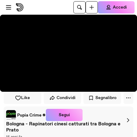
Vai al lettore
Passa al contenuto principale
Accedi
Like
Condividi
Segnalibro
Segui
Pupia Crime
Bologna - Rapinatori cinesi catturati tra Bologna e
Prato