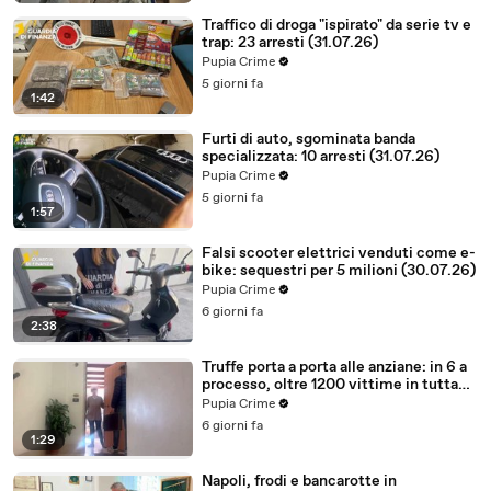
Traffico di droga "ispirato" da serie tv e
trap: 23 arresti (31.07.26)
Pupia Crime
5 giorni fa
1:42
Furti di auto, sgominata banda
specializzata: 10 arresti (31.07.26)
Pupia Crime
5 giorni fa
1:57
Falsi scooter elettrici venduti come e-
bike: sequestri per 5 milioni (30.07.26)
Pupia Crime
6 giorni fa
2:38
Truffe porta a porta alle anziane: in 6 a
processo, oltre 1200 vittime in tutta
Italia (30.07.26)
Pupia Crime
6 giorni fa
1:29
Napoli, frodi e bancarotte in