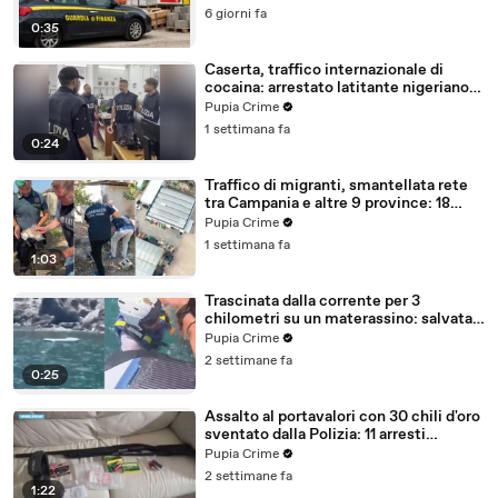
6 giorni fa
0:35
Caserta, traffico internazionale di
cocaina: arrestato latitante nigeriano
ricercato dal 2019 (28.07.26)
Pupia Crime
1 settimana fa
0:24
Traffico di migranti, smantellata rete
tra Campania e altre 9 province: 18
arresti (27.07.26)
Pupia Crime
1 settimana fa
1:03
Trascinata dalla corrente per 3
chilometri su un materassino: salvata
dalla Polizia (25.07.26)
Pupia Crime
2 settimane fa
0:25
Assalto al portavalori con 30 chili d'oro
sventato dalla Polizia: 11 arresti
(25.07.26)
Pupia Crime
2 settimane fa
1:22