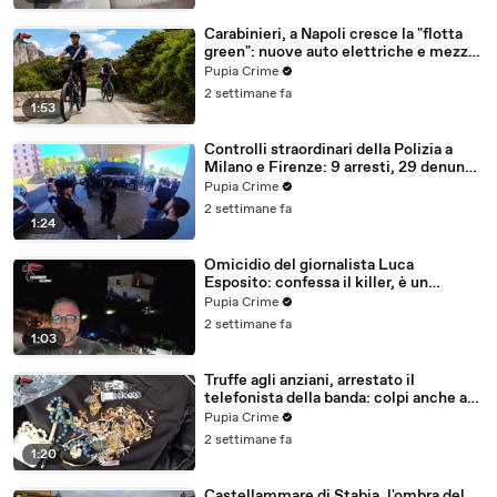
Carabinieri, a Napoli cresce la "flotta
green": nuove auto elettriche e mezzi
sostenibili anche sulle isole (25.07.26)
Pupia Crime
2 settimane fa
1:53
Controlli straordinari della Polizia a
Milano e Firenze: 9 arresti, 29 denunce
e oltre 7mila persone identificate
Pupia Crime
(25.07.26)
2 settimane fa
1:24
Omicidio del giornalista Luca
Esposito: confessa il killer, è un
26enne tunisino (25.07.26)
Pupia Crime
2 settimane fa
1:03
Truffe agli anziani, arrestato il
telefonista della banda: colpi anche ad
Aversa, oltre 300mila euro il bottino
Pupia Crime
stimato (24.07.26)
2 settimane fa
1:20
Castellammare di Stabia, l'ombra del