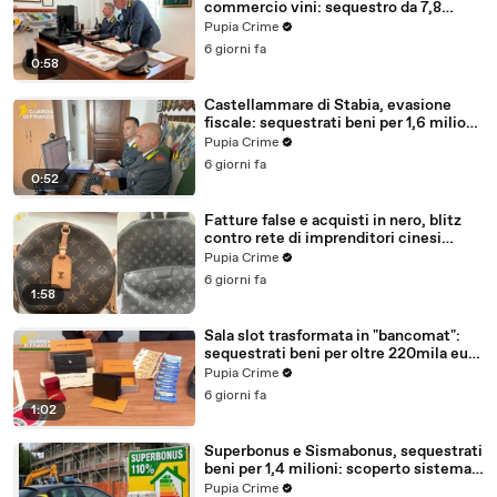
commercio vini: sequestro da 7,8
milioni (30.07.26)
Pupia Crime
6 giorni fa
0:58
Castellammare di Stabia, evasione
fiscale: sequestrati beni per 1,6 milioni
ad un consorzio navale (29.07.26)
Pupia Crime
6 giorni fa
0:52
Fatture false e acquisti in nero, blitz
contro rete di imprenditori cinesi
sequestri per 8,5 milioni (29.07.26)
Pupia Crime
6 giorni fa
1:58
Sala slot trasformata in "bancomat":
sequestrati beni per oltre 220mila euro
a due coniugi (29.07.26)
Pupia Crime
6 giorni fa
1:02
Superbonus e Sismabonus, sequestrati
beni per 1,4 milioni: scoperto sistema
con false abitazioni (29.07.26)
Pupia Crime