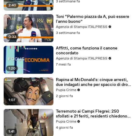
3 settimane fa
2:40
Toni “Palermo piazza da A, può essere
l'anno buono”
Agenzia di Stampa ITALPRESS
3 settimane fa
0:33
Affitti, come funziona il canone
concordato
Agenzia di Stampa ITALPRESS
7 mesi fa
1:20
Rapina al McDonald's: cinque arresti,
due indagati anche per spaccio di droga
(03.08.26)
Pupia Crime
2 giorni fa
1:07
Terremoto ai Campi Flegrei: 250
sfollati e 21 feriti, residenti chiedono
certezze sul futuro (01.08.26)
Pupia Crime
4 giorni fa
1:41