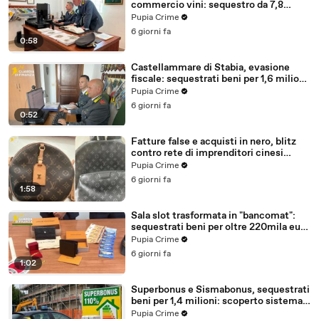
commercio vini: sequestro da 7,8
milioni (30.07.26)
Pupia Crime
6 giorni fa
0:58
Castellammare di Stabia, evasione
fiscale: sequestrati beni per 1,6 milioni
ad un consorzio navale (29.07.26)
Pupia Crime
6 giorni fa
0:52
Fatture false e acquisti in nero, blitz
contro rete di imprenditori cinesi
sequestri per 8,5 milioni (29.07.26)
Pupia Crime
6 giorni fa
1:58
Sala slot trasformata in "bancomat":
sequestrati beni per oltre 220mila euro
a due coniugi (29.07.26)
Pupia Crime
6 giorni fa
1:02
Superbonus e Sismabonus, sequestrati
beni per 1,4 milioni: scoperto sistema
con false abitazioni (29.07.26)
Pupia Crime