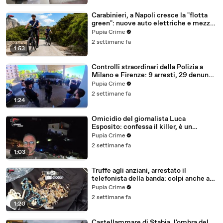
Carabinieri, a Napoli cresce la "flotta
green": nuove auto elettriche e mezzi
sostenibili anche sulle isole (25.07.26)
Pupia Crime
2 settimane fa
1:53
Controlli straordinari della Polizia a
Milano e Firenze: 9 arresti, 29 denunce
e oltre 7mila persone identificate
Pupia Crime
(25.07.26)
2 settimane fa
1:24
Omicidio del giornalista Luca
Esposito: confessa il killer, è un
26enne tunisino (25.07.26)
Pupia Crime
2 settimane fa
1:03
Truffe agli anziani, arrestato il
telefonista della banda: colpi anche ad
Aversa, oltre 300mila euro il bottino
Pupia Crime
stimato (24.07.26)
2 settimane fa
1:20
Castellammare di Stabia, l'ombra del