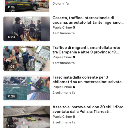
6 giorni fa
0:35
Caserta, traffico internazionale di
cocaina: arrestato latitante nigeriano
ricercato dal 2019 (28.07.26)
Pupia Crime
1 settimana fa
0:24
Traffico di migranti, smantellata rete
tra Campania e altre 9 province: 18
arresti (27.07.26)
Pupia Crime
1 settimana fa
1:03
Trascinata dalla corrente per 3
chilometri su un materassino: salvata
dalla Polizia (25.07.26)
Pupia Crime
2 settimane fa
0:25
Assalto al portavalori con 30 chili d'oro
sventato dalla Polizia: 11 arresti
(25.07.26)
Pupia Crime
2 settimane fa
1:22