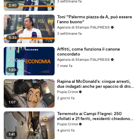
3 settimane fa
2:40
Toni “Palermo piazza da A, può essere
l'anno buono”
Agenzia di Stampa ITALPRESS
3 settimane fa
0:33
Affitti, come funziona il canone
concordato
Agenzia di Stampa ITALPRESS
7 mesi fa
1:20
Rapina al McDonald's: cinque arresti,
due indagati anche per spaccio di droga
(03.08.26)
Pupia Crime
2 giorni fa
1:07
Terremoto ai Campi Flegrei: 250
sfollati e 21 feriti, residenti chiedono
certezze sul futuro (01.08.26)
Pupia Crime
4 giorni fa
1:41