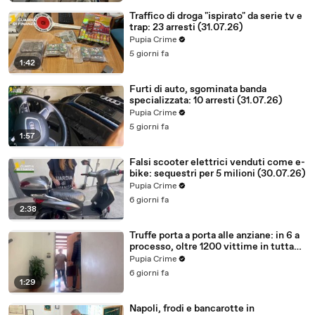
Traffico di droga "ispirato" da serie tv e
trap: 23 arresti (31.07.26)
Pupia Crime
5 giorni fa
1:42
Furti di auto, sgominata banda
specializzata: 10 arresti (31.07.26)
Pupia Crime
5 giorni fa
1:57
Falsi scooter elettrici venduti come e-
bike: sequestri per 5 milioni (30.07.26)
Pupia Crime
6 giorni fa
2:38
Truffe porta a porta alle anziane: in 6 a
processo, oltre 1200 vittime in tutta
Italia (30.07.26)
Pupia Crime
6 giorni fa
1:29
Napoli, frodi e bancarotte in