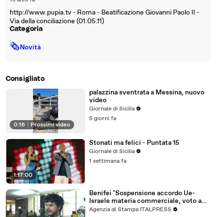
15 anni fa
http://www.pupia.tv - Roma - Beatificazione Giovanni Paolo II -
Via della conciliazione (01.05.11)
Categoria
🗞
Novità
Consigliato
palazzina sventrata a Messina, nuovo
video
Giornale di Sicilia
5 giorni fa
0:16
|
Prossimi video
Stonati ma felici - Puntata 15
Giornale di Sicilia
1 settimana fa
1:17:00
Benifei "Sospensione accordo Ue-
Israele materia commerciale, voto a
maggioranza"
Agenzia di Stampa ITALPRESS