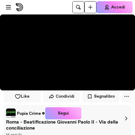
Vai al lettore
Passa al contenuto principale
Accedi
Like
Condividi
Segnalibro
Segui
Pupia Crime
Roma - Beatificazione Giovanni Paolo II - Via della
conciliazione