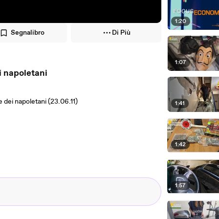
1:20
Segnalibro
Di Più
1:07
i napoletani
e dei napoletani (23.06.11)
1:41
1:42
1:57