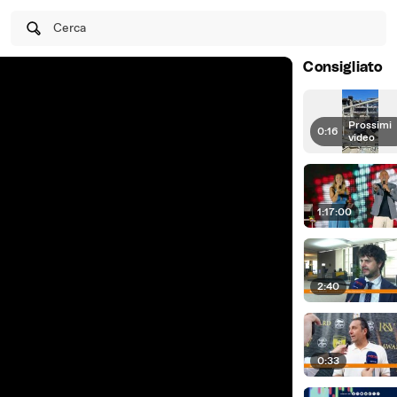
Cerca
Consigliato
Prossimi
0:16
|
video
1:17:00
2:40
0:33