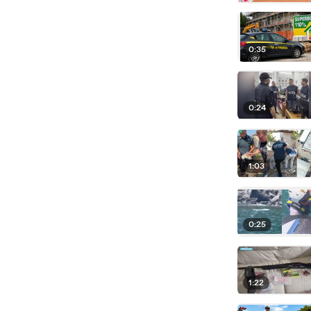
0:35
0:24
1:03
0:25
1:22