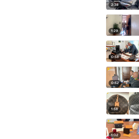
2:38
1:29
0:58
0:52
1:58
1:02