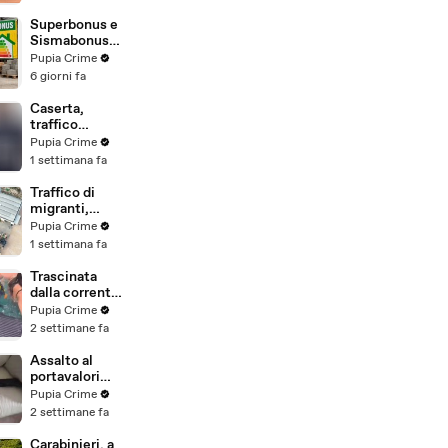
beni per oltre
220mila euro
Superbonus e
a due coniugi
Sismabonus,
(29.07.26)
sequestrati
Pupia Crime
beni per 1,4
6 giorni fa
milioni:
scoperto
Caserta,
sistema con
traffico
false
internazionale
Pupia Crime
abitazioni
di cocaina:
1 settimana fa
(29.07.26)
arrestato
latitante
Traffico di
nigeriano
migranti,
ricercato dal
smantellata
Pupia Crime
2019
rete tra
1 settimana fa
(28.07.26)
Campania e
altre 9
Trascinata
province: 18
dalla corrente
arresti
per 3
Pupia Crime
(27.07.26)
chilometri su
2 settimane fa
un
materassino:
Assalto al
salvata dalla
portavalori
Polizia
con 30 chili
Pupia Crime
(25.07.26)
d'oro sventato
2 settimane fa
dalla Polizia: 11
arresti
Carabinieri, a