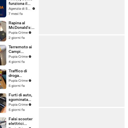
funziona il
canone
Agenzia di Stampa ITALPRESS
concordato
7 mesi fa
Rapina al
McDonald's:
cinque arresti,
Pupia Crime
due indagati
2 giorni fa
anche per
spaccio di
Terremoto ai
droga
Campi
(03.08.26)
Flegrei: 250
Pupia Crime
sfollati e 21
4 giorni fa
feriti,
residenti
Traffico di
chiedono
droga
certezze sul
"ispirato" da
Pupia Crime
futuro
serie tv e trap:
5 giorni fa
(01.08.26)
23 arresti
(31.07.26)
Furti di auto,
sgominata
banda
Pupia Crime
specializzata:
5 giorni fa
10 arresti
(31.07.26)
Falsi scooter
elettrici