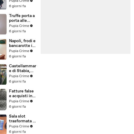
venduti come
Pupia Crime
e-bike:
6 giorni fa
sequestri per
5 milioni
Truffe porta a
(30.07.26)
porta alle
anziane: in 6 a
Pupia Crime
processo,
6 giorni fa
oltre 1200
vittime in
Napoli, frodi e
tutta Italia
bancarotte in
(30.07.26)
commercio
Pupia Crime
vini:
6 giorni fa
sequestro da
7,8 milioni
Castellammar
(30.07.26)
e di Stabia,
evasione
Pupia Crime
fiscale:
6 giorni fa
sequestrati
beni per 1,6
Fatture false
milioni ad un
e acquisti in
consorzio
nero, blitz
Pupia Crime
navale
contro rete di
6 giorni fa
(29.07.26)
imprenditori
cinesi
Sala slot
sequestri per
trasformata in
8,5 milioni
"bancomat":
Pupia Crime
(29.07.26)
sequestrati
6 giorni fa