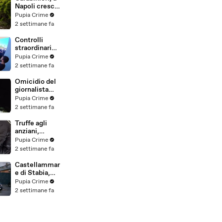
(25.07.26)
Napoli cresce
la "flotta
Pupia Crime
green": nuove
2 settimane fa
auto
elettriche e
Controlli
mezzi
straordinari
sostenibili
della Polizia a
Pupia Crime
anche sulle
Milano e
2 settimane fa
isole
Firenze: 9
(25.07.26)
arresti, 29
Omicidio del
denunce e
giornalista
oltre 7mila
Luca
Pupia Crime
persone
Esposito:
2 settimane fa
identificate
confessa il
(25.07.26)
killer, è un
Truffe agli
26enne
anziani,
tunisino
arrestato il
Pupia Crime
(25.07.26)
telefonista
2 settimane fa
della banda:
colpi anche ad
Castellammar
Aversa, oltre
e di Stabia,
300mila euro
l'ombra del
Pupia Crime
il bottino
clan
2 settimane fa
stimato
D'Alessandro
(24.07.26)
dietro
scommesse
illegali: 5