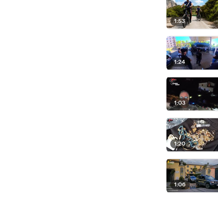
1:53
1:24
1:03
1:20
1:06