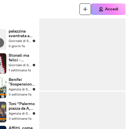
Accedi
palazzina
sventrata a
Messina,
Giornale di Sicilia
nuovo video
5 giorni fa
Stonati ma
felici -
Puntata 15
Giornale di Sicilia
1 settimana fa
Benifei
"Sospensione
accordo Ue-
Agenzia di Stampa ITALPRESS
Israele
3 settimane fa
materia
commerciale,
Toni “Palermo
voto a
piazza da A,
maggioranza"
può essere
Agenzia di Stampa ITALPRESS
l'anno buono”
3 settimane fa
Affitti, come