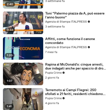
3 settimane fa
2:40
Toni “Palermo piazza da A, può essere
l'anno buono”
Agenzia di Stampa ITALPRESS
3 settimane fa
0:33
Affitti, come funziona il canone
concordato
Agenzia di Stampa ITALPRESS
7 mesi fa
1:20
Rapina al McDonald's: cinque arresti,
due indagati anche per spaccio di droga
(03.08.26)
Pupia Crime
2 giorni fa
1:07
Terremoto ai Campi Flegrei: 250
sfollati e 21 feriti, residenti chiedono
certezze sul futuro (01.08.26)
Pupia Crime
4 giorni fa
1:41