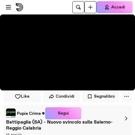
Vai al lettore
Passa al contenuto principale
Accedi
Like
Condividi
Segnalibro
Segui
Pupia Crime
Battipaglia (SA) - Nuovo svincolo sulla Salerno-
Reggio Calabria