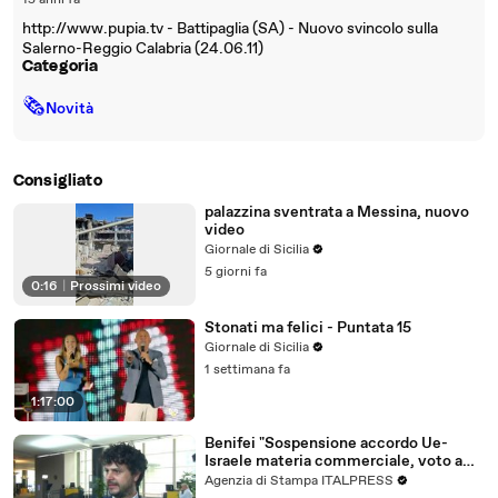
15 anni fa
http://www.pupia.tv - Battipaglia (SA) - Nuovo svincolo sulla
Salerno-Reggio Calabria (24.06.11)
Categoria
🗞
Novità
Consigliato
palazzina sventrata a Messina, nuovo
video
Giornale di Sicilia
5 giorni fa
0:16
|
Prossimi video
Stonati ma felici - Puntata 15
Giornale di Sicilia
1 settimana fa
1:17:00
Benifei "Sospensione accordo Ue-
Israele materia commerciale, voto a
maggioranza"
Agenzia di Stampa ITALPRESS