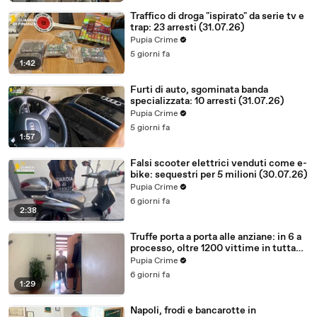
Traffico di droga "ispirato" da serie tv e
trap: 23 arresti (31.07.26)
Pupia Crime
5 giorni fa
1:42
Furti di auto, sgominata banda
specializzata: 10 arresti (31.07.26)
Pupia Crime
5 giorni fa
1:57
Falsi scooter elettrici venduti come e-
bike: sequestri per 5 milioni (30.07.26)
Pupia Crime
6 giorni fa
2:38
Truffe porta a porta alle anziane: in 6 a
processo, oltre 1200 vittime in tutta
Italia (30.07.26)
Pupia Crime
6 giorni fa
1:29
Napoli, frodi e bancarotte in