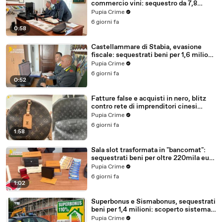
commercio vini: sequestro da 7,8
milioni (30.07.26)
Pupia Crime
6 giorni fa
0:58
Castellammare di Stabia, evasione
fiscale: sequestrati beni per 1,6 milioni
ad un consorzio navale (29.07.26)
Pupia Crime
6 giorni fa
0:52
Fatture false e acquisti in nero, blitz
contro rete di imprenditori cinesi
sequestri per 8,5 milioni (29.07.26)
Pupia Crime
6 giorni fa
1:58
Sala slot trasformata in "bancomat":
sequestrati beni per oltre 220mila euro
a due coniugi (29.07.26)
Pupia Crime
6 giorni fa
1:02
Superbonus e Sismabonus, sequestrati
beni per 1,4 milioni: scoperto sistema
con false abitazioni (29.07.26)
Pupia Crime