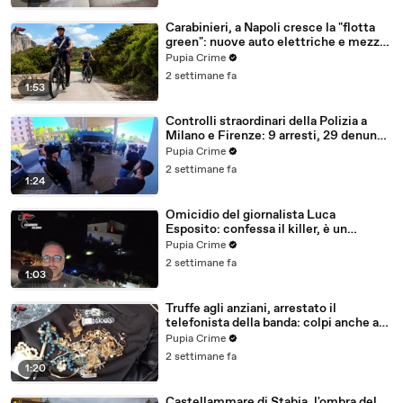
Carabinieri, a Napoli cresce la "flotta
green": nuove auto elettriche e mezzi
sostenibili anche sulle isole (25.07.26)
Pupia Crime
2 settimane fa
1:53
Controlli straordinari della Polizia a
Milano e Firenze: 9 arresti, 29 denunce
e oltre 7mila persone identificate
Pupia Crime
(25.07.26)
2 settimane fa
1:24
Omicidio del giornalista Luca
Esposito: confessa il killer, è un
26enne tunisino (25.07.26)
Pupia Crime
2 settimane fa
1:03
Truffe agli anziani, arrestato il
telefonista della banda: colpi anche ad
Aversa, oltre 300mila euro il bottino
Pupia Crime
stimato (24.07.26)
2 settimane fa
1:20
Castellammare di Stabia, l'ombra del