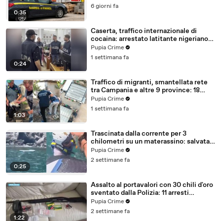
6 giorni fa
0:35
Caserta, traffico internazionale di
cocaina: arrestato latitante nigeriano
ricercato dal 2019 (28.07.26)
Pupia Crime
1 settimana fa
0:24
Traffico di migranti, smantellata rete
tra Campania e altre 9 province: 18
arresti (27.07.26)
Pupia Crime
1 settimana fa
1:03
Trascinata dalla corrente per 3
chilometri su un materassino: salvata
dalla Polizia (25.07.26)
Pupia Crime
2 settimane fa
0:25
Assalto al portavalori con 30 chili d'oro
sventato dalla Polizia: 11 arresti
(25.07.26)
Pupia Crime
2 settimane fa
1:22