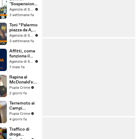
"Sospensione
accordo Ue-
Agenzia di Stampa ITALPRESS
Israele
3 settimane fa
materia
commerciale,
Toni “Palermo
voto a
piazza da A,
maggioranza"
può essere
Agenzia di Stampa ITALPRESS
l'anno buono”
3 settimane fa
Affitti, come
funziona il
canone
Agenzia di Stampa ITALPRESS
concordato
7 mesi fa
Rapina al
McDonald's:
cinque arresti,
Pupia Crime
due indagati
2 giorni fa
anche per
spaccio di
Terremoto ai
droga
Campi
(03.08.26)
Flegrei: 250
Pupia Crime
sfollati e 21
4 giorni fa
feriti,
residenti
Traffico di
chiedono
droga
certezze sul