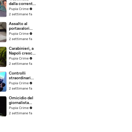
province: 18
dalla corrente
arresti
per 3
Pupia Crime
(27.07.26)
chilometri su
2 settimane fa
un
materassino:
Assalto al
salvata dalla
portavalori
Polizia
con 30 chili
Pupia Crime
(25.07.26)
d'oro sventato
2 settimane fa
dalla Polizia: 11
arresti
Carabinieri, a
(25.07.26)
Napoli cresce
la "flotta
Pupia Crime
green": nuove
2 settimane fa
auto
elettriche e
Controlli
mezzi
straordinari
sostenibili
della Polizia a
Pupia Crime
anche sulle
Milano e
2 settimane fa
isole
Firenze: 9
(25.07.26)
arresti, 29
Omicidio del
denunce e
giornalista
oltre 7mila
Luca
Pupia Crime
persone
Esposito:
2 settimane fa
identificate
confessa il
(25.07.26)
killer, è un
26enne
tunisino