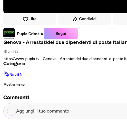
Like
Condividi
Segui
Pupia Crime
Genova - Arrestatidei due dipendenti di poste itali
15 anni fa
http://www.pupia.tv - Genova - Arrestatidei due dipendenti di poste it
Categoria
🗞
Novità
Mostra meno
Commenti
Aggiungi
il
tuo