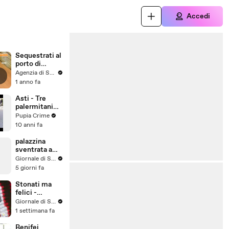
Accedi
Sequestrati al
porto di
Genova 240
Agenzia di Stampa ITALPRESS
chili di
1 anno fa
cocaina
Asti - Tre
palermitani
rapinano
Pupia Crime
ufficio
10 anni fa
postale, presi
"in diretta"
palazzina
(19.04.16)
sventrata a
Messina,
Giornale di Sicilia
nuovo video
5 giorni fa
Stonati ma
felici -
Puntata 15
Giornale di Sicilia
1 settimana fa
Benifei