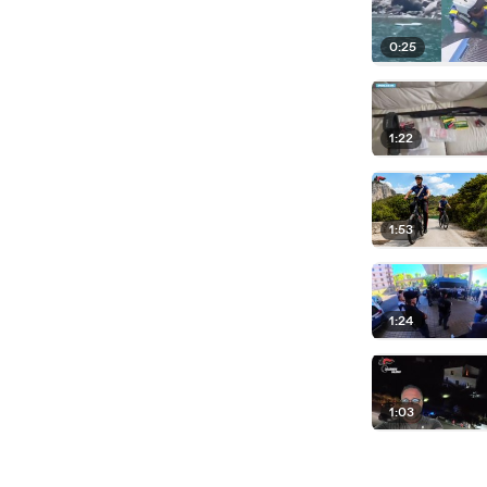
0:25
1:22
1:53
1:24
1:03