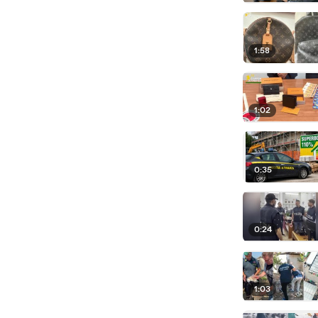
1:58
1:02
0:35
0:24
1:03