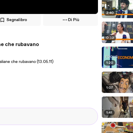
2:40
Segnalibro
Di Più
0:33
ane che rubavano
aliane che rubavano (13.05.11)
1:20
1:07
1:41