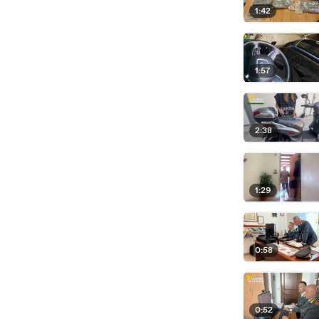
1:42
1:57
2:38
1:29
0:58
0:52