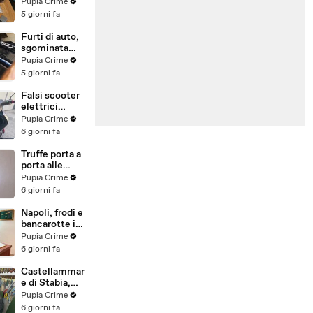
"ispirato" da
Pupia Crime
futuro
serie tv e trap:
5 giorni fa
(01.08.26)
23 arresti
(31.07.26)
Furti di auto,
sgominata
banda
Pupia Crime
specializzata:
5 giorni fa
10 arresti
(31.07.26)
Falsi scooter
elettrici
venduti come
Pupia Crime
e-bike:
6 giorni fa
sequestri per
5 milioni
Truffe porta a
(30.07.26)
porta alle
anziane: in 6 a
Pupia Crime
processo,
6 giorni fa
oltre 1200
vittime in
Napoli, frodi e
tutta Italia
bancarotte in
(30.07.26)
commercio
Pupia Crime
vini:
6 giorni fa
sequestro da
7,8 milioni
Castellammar
(30.07.26)
e di Stabia,
evasione
Pupia Crime
fiscale:
6 giorni fa