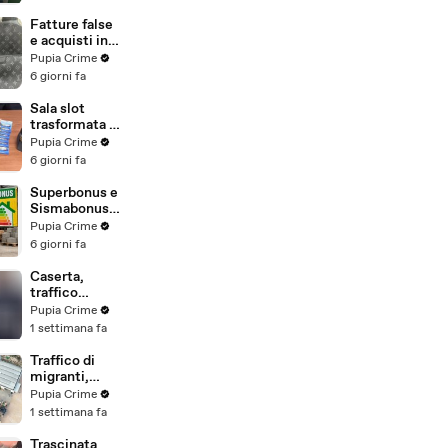
sequestrati
beni per 1,6
Fatture false
milioni ad un
e acquisti in
consorzio
nero, blitz
Pupia Crime
navale
contro rete di
6 giorni fa
(29.07.26)
imprenditori
cinesi
Sala slot
sequestri per
trasformata in
8,5 milioni
"bancomat":
Pupia Crime
(29.07.26)
sequestrati
6 giorni fa
beni per oltre
220mila euro
Superbonus e
a due coniugi
Sismabonus,
(29.07.26)
sequestrati
Pupia Crime
beni per 1,4
6 giorni fa
milioni:
scoperto
Caserta,
sistema con
traffico
false
internazionale
Pupia Crime
abitazioni
di cocaina:
1 settimana fa
(29.07.26)
arrestato
latitante
Traffico di
nigeriano
migranti,
ricercato dal
smantellata
Pupia Crime
2019
rete tra
1 settimana fa
(28.07.26)
Campania e
altre 9
Trascinata