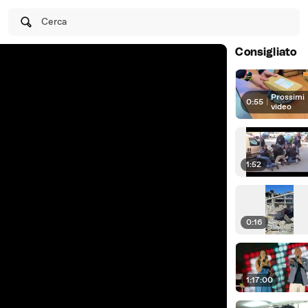
Cerca
Consigliato
Prossimi
0:55
|
video
1:52
0:16
1:17:00