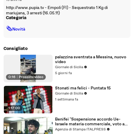
15 anni fa
http://www.pupia.tv - Empoli (FI) - Sequestrato 1 Kg di
mariujana, 3 arresti (16.05.11)
Categoria
🗞
Novità
Consigliato
palazzina sventrata a Messina, nuovo
video
Giornale di Sicilia
5 giorni fa
0:16
|
Prossimi video
Stonati ma felici - Puntata 15
Giornale di Sicilia
1 settimana fa
1:17:00
Benifei "Sospensione accordo Ue-
Israele materia commerciale, voto a
maggioranza"
Agenzia di Stampa ITALPRESS