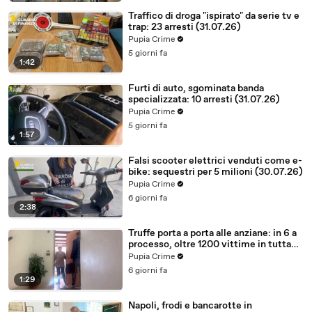
Traffico di droga "ispirato" da serie tv e
trap: 23 arresti (31.07.26)
Pupia Crime
5 giorni fa
1:42
Furti di auto, sgominata banda
specializzata: 10 arresti (31.07.26)
Pupia Crime
5 giorni fa
1:57
Falsi scooter elettrici venduti come e-
bike: sequestri per 5 milioni (30.07.26)
Pupia Crime
6 giorni fa
2:38
Truffe porta a porta alle anziane: in 6 a
processo, oltre 1200 vittime in tutta
Italia (30.07.26)
Pupia Crime
6 giorni fa
1:29
Napoli, frodi e bancarotte in