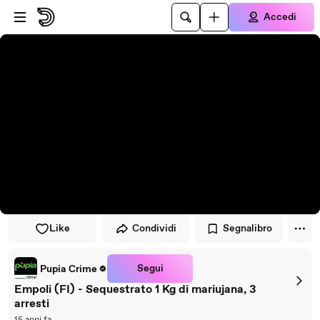
Vai al lettore
Passa al contenuto principale
Accedi
Like
Condividi
Segnalibro
Segui
Pupia Crime
Empoli (FI) - Sequestrato 1 Kg di mariujana, 3
arresti