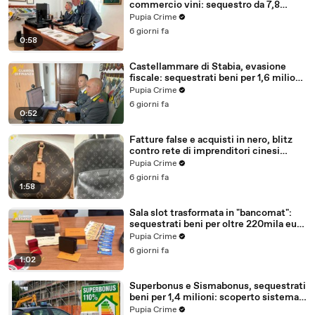
commercio vini: sequestro da 7,8
milioni (30.07.26)
Pupia Crime
6 giorni fa
0:58
Castellammare di Stabia, evasione
fiscale: sequestrati beni per 1,6 milioni
ad un consorzio navale (29.07.26)
Pupia Crime
6 giorni fa
0:52
Fatture false e acquisti in nero, blitz
contro rete di imprenditori cinesi
sequestri per 8,5 milioni (29.07.26)
Pupia Crime
6 giorni fa
1:58
Sala slot trasformata in "bancomat":
sequestrati beni per oltre 220mila euro
a due coniugi (29.07.26)
Pupia Crime
6 giorni fa
1:02
Superbonus e Sismabonus, sequestrati
beni per 1,4 milioni: scoperto sistema
con false abitazioni (29.07.26)
Pupia Crime