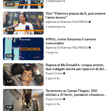
3 settimane fa
2:40
Toni “Palermo piazza da A, può essere
l'anno buono”
Agenzia di Stampa ITALPRESS
3 settimane fa
0:33
Affitti, come funziona il canone
concordato
Agenzia di Stampa ITALPRESS
7 mesi fa
1:20
Rapina al McDonald's: cinque arresti,
due indagati anche per spaccio di droga
(03.08.26)
Pupia Crime
2 giorni fa
1:07
Terremoto ai Campi Flegrei: 250
sfollati e 21 feriti, residenti chiedono
certezze sul futuro (01.08.26)
Pupia Crime
4 giorni fa
1:41