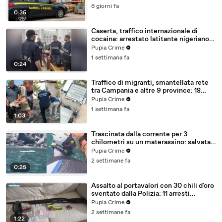
6 giorni fa
0:35
Caserta, traffico internazionale di
cocaina: arrestato latitante nigeriano
ricercato dal 2019 (28.07.26)
Pupia Crime
1 settimana fa
0:24
Traffico di migranti, smantellata rete
tra Campania e altre 9 province: 18
arresti (27.07.26)
Pupia Crime
1 settimana fa
1:03
Trascinata dalla corrente per 3
chilometri su un materassino: salvata
dalla Polizia (25.07.26)
Pupia Crime
2 settimane fa
0:25
Assalto al portavalori con 30 chili d'oro
sventato dalla Polizia: 11 arresti
(25.07.26)
Pupia Crime
2 settimane fa
1:22