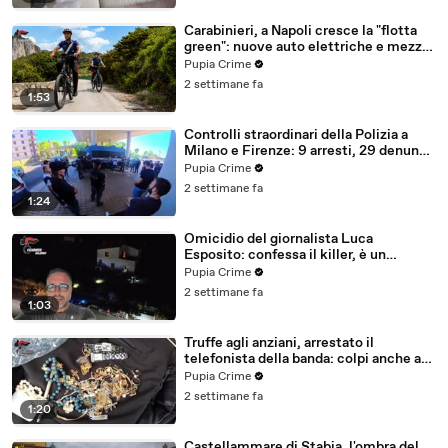
Carabinieri, a Napoli cresce la "flotta
green": nuove auto elettriche e mezzi
sostenibili anche sulle isole (25.07.26)
Pupia Crime
2 settimane fa
1:53
Controlli straordinari della Polizia a
Milano e Firenze: 9 arresti, 29 denunce
e oltre 7mila persone identificate
Pupia Crime
(25.07.26)
2 settimane fa
1:24
Omicidio del giornalista Luca
Esposito: confessa il killer, è un
26enne tunisino (25.07.26)
Pupia Crime
2 settimane fa
1:03
Truffe agli anziani, arrestato il
telefonista della banda: colpi anche ad
Aversa, oltre 300mila euro il bottino
Pupia Crime
stimato (24.07.26)
2 settimane fa
1:20
Castellammare di Stabia, l'ombra del