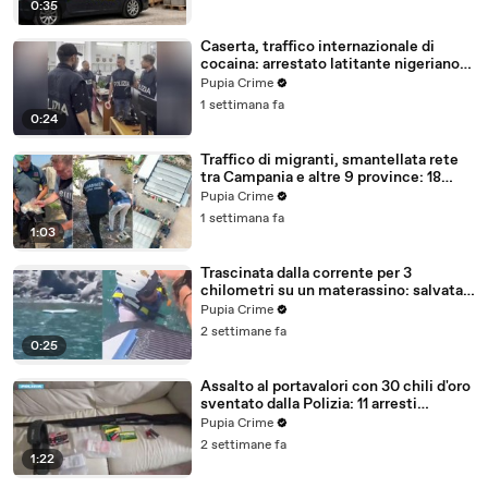
0:35
Caserta, traffico internazionale di
cocaina: arrestato latitante nigeriano
ricercato dal 2019 (28.07.26)
Pupia Crime
1 settimana fa
0:24
Traffico di migranti, smantellata rete
tra Campania e altre 9 province: 18
arresti (27.07.26)
Pupia Crime
1 settimana fa
1:03
Trascinata dalla corrente per 3
chilometri su un materassino: salvata
dalla Polizia (25.07.26)
Pupia Crime
2 settimane fa
0:25
Assalto al portavalori con 30 chili d'oro
sventato dalla Polizia: 11 arresti
(25.07.26)
Pupia Crime
2 settimane fa
1:22