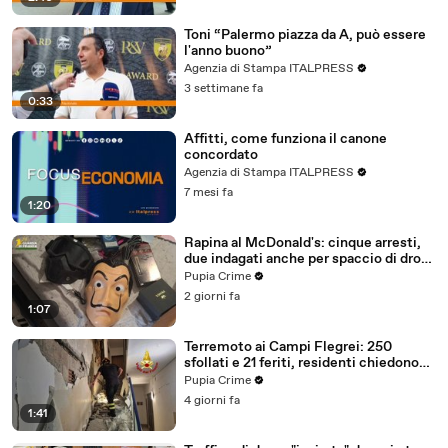
Toni “Palermo piazza da A, può essere
l'anno buono”
Agenzia di Stampa ITALPRESS
3 settimane fa
0:33
Affitti, come funziona il canone
concordato
Agenzia di Stampa ITALPRESS
7 mesi fa
1:20
Rapina al McDonald's: cinque arresti,
due indagati anche per spaccio di droga
(03.08.26)
Pupia Crime
2 giorni fa
1:07
Terremoto ai Campi Flegrei: 250
sfollati e 21 feriti, residenti chiedono
certezze sul futuro (01.08.26)
Pupia Crime
4 giorni fa
1:41