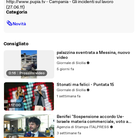
http://www.pupia.tv - Campania - Gli incidenti sul lavoro
(27.06.11)
Categoria
🗞
Novità
Consigliato
palazzina sventrata a Messina, nuovo
video
Giornale di Sicilia
5 giorni fa
0:16
|
Prossimi video
Stonati ma felici - Puntata 15
Giornale di Sicilia
1 settimana fa
1:17:00
Benifei "Sospensione accordo Ue-
Israele materia commerciale, voto a
maggioranza"
Agenzia di Stampa ITALPRESS
3 settimane fa
2:40