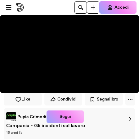
Vai al lettore
Passa al contenuto principale
Accedi
Like
Condividi
Segnalibro
Segui
Pupia Crime
Campania - Gli incidenti sul lavoro
15 anni fa