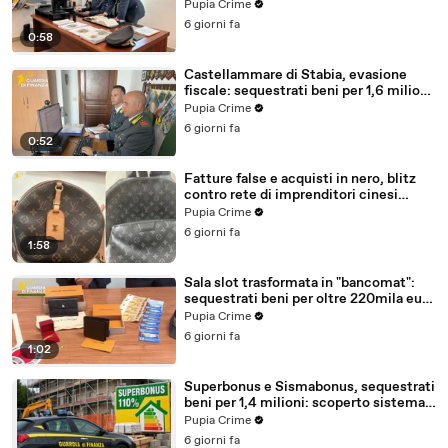
milioni (30.07.26)
Pupia Crime
6 giorni fa
0:58
Castellammare di Stabia, evasione
fiscale: sequestrati beni per 1,6 milioni
ad un consorzio navale (29.07.26)
Pupia Crime
6 giorni fa
0:52
Fatture false e acquisti in nero, blitz
contro rete di imprenditori cinesi
sequestri per 8,5 milioni (29.07.26)
Pupia Crime
6 giorni fa
1:58
Sala slot trasformata in "bancomat":
sequestrati beni per oltre 220mila euro
a due coniugi (29.07.26)
Pupia Crime
6 giorni fa
1:02
Superbonus e Sismabonus, sequestrati
beni per 1,4 milioni: scoperto sistema
con false abitazioni (29.07.26)
Pupia Crime
6 giorni fa