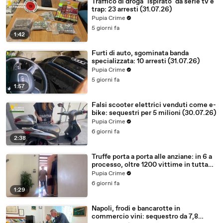
Traffico di droga "ispirato" da serie tv e
trap: 23 arresti (31.07.26)
Pupia Crime
5 giorni fa
1:42
Furti di auto, sgominata banda
specializzata: 10 arresti (31.07.26)
Pupia Crime
5 giorni fa
1:57
Falsi scooter elettrici venduti come e-
bike: sequestri per 5 milioni (30.07.26)
Pupia Crime
6 giorni fa
2:38
Truffe porta a porta alle anziane: in 6 a
processo, oltre 1200 vittime in tutta
Italia (30.07.26)
Pupia Crime
6 giorni fa
1:29
Napoli, frodi e bancarotte in
commercio vini: sequestro da 7,8