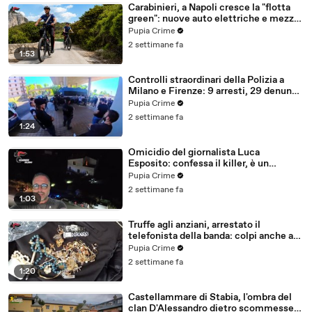
Carabinieri, a Napoli cresce la "flotta
green": nuove auto elettriche e mezzi
sostenibili anche sulle isole (25.07.26)
Pupia Crime
2 settimane fa
1:53
Controlli straordinari della Polizia a
Milano e Firenze: 9 arresti, 29 denunce
e oltre 7mila persone identificate
Pupia Crime
(25.07.26)
2 settimane fa
1:24
Omicidio del giornalista Luca
Esposito: confessa il killer, è un
26enne tunisino (25.07.26)
Pupia Crime
2 settimane fa
1:03
Truffe agli anziani, arrestato il
telefonista della banda: colpi anche ad
Aversa, oltre 300mila euro il bottino
Pupia Crime
stimato (24.07.26)
2 settimane fa
1:20
Castellammare di Stabia, l'ombra del
clan D'Alessandro dietro scommesse