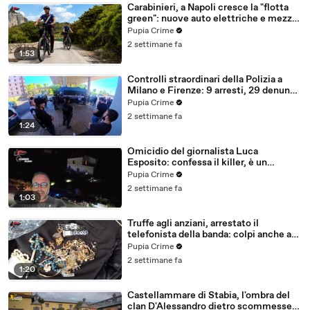
Carabinieri, a Napoli cresce la "flotta
green": nuove auto elettriche e mezzi
sostenibili anche sulle isole (25.07.26)
Pupia Crime
2 settimane fa
1:53
Controlli straordinari della Polizia a
Milano e Firenze: 9 arresti, 29 denunce
e oltre 7mila persone identificate
Pupia Crime
(25.07.26)
2 settimane fa
1:24
Omicidio del giornalista Luca
Esposito: confessa il killer, è un
26enne tunisino (25.07.26)
Pupia Crime
2 settimane fa
1:03
Truffe agli anziani, arrestato il
telefonista della banda: colpi anche ad
Aversa, oltre 300mila euro il bottino
Pupia Crime
stimato (24.07.26)
2 settimane fa
1:20
Castellammare di Stabia, l'ombra del
clan D'Alessandro dietro scommesse