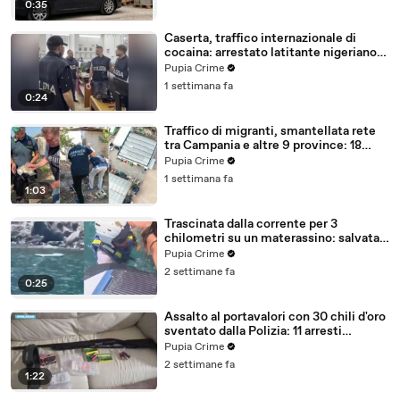
0:35
Caserta, traffico internazionale di
cocaina: arrestato latitante nigeriano
ricercato dal 2019 (28.07.26)
Pupia Crime
1 settimana fa
0:24
Traffico di migranti, smantellata rete
tra Campania e altre 9 province: 18
arresti (27.07.26)
Pupia Crime
1 settimana fa
1:03
Trascinata dalla corrente per 3
chilometri su un materassino: salvata
dalla Polizia (25.07.26)
Pupia Crime
2 settimane fa
0:25
Assalto al portavalori con 30 chili d'oro
sventato dalla Polizia: 11 arresti
(25.07.26)
Pupia Crime
2 settimane fa
1:22