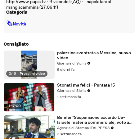
http://www.pupia.tv - Rivisondoli (AQ) - I napoletani al
mangiacammina (27.06.11)
Categoria
🗞
Novità
Consigliato
palazzina sventrata a Messina, nuovo
video
Giornale di Sicilia
5 giorni fa
0:16
|
Prossimi video
Stonati ma felici - Puntata 15
Giornale di Sicilia
1 settimana fa
1:17:00
Benifei "Sospensione accordo Ue-
Israele materia commerciale, voto a
maggioranza"
Agenzia di Stampa ITALPRESS
3 settimane fa
2:40