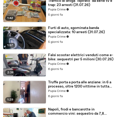
Traffico di droga "ispirato" da serie tv e
trap: 23 arresti (31.07.26)
Pupia Crime
5 giorni fa
1:42
Furti di auto, sgominata banda
specializzata: 10 arresti (31.07.26)
Pupia Crime
5 giorni fa
1:57
Falsi scooter elettrici venduti come e-
bike: sequestri per 5 milioni (30.07.26)
Pupia Crime
6 giorni fa
2:38
Truffe porta a porta alle anziane: in 6 a
processo, oltre 1200 vittime in tutta
Italia (30.07.26)
Pupia Crime
6 giorni fa
1:29
Napoli, frodi e bancarotte in
commercio vini: sequestro da 7,8