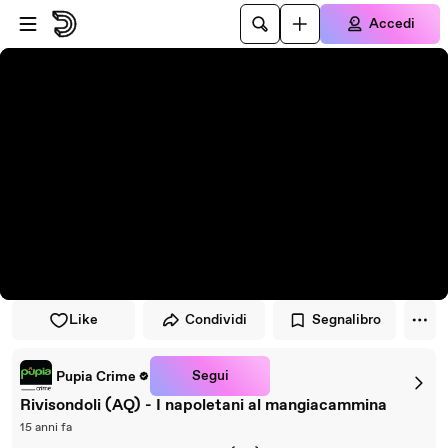
Vai al lettore
Passa al contenuto principale
Accedi
Like
Condividi
Segnalibro
Segui
Pupia Crime
Rivisondoli (AQ) - I napoletani al mangiacammina
15 anni fa