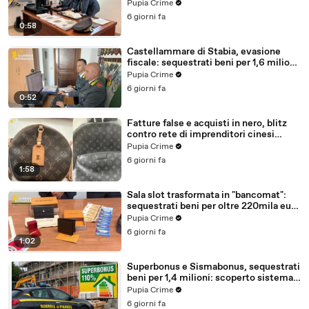
milioni (30.07.26)
Pupia Crime
6 giorni fa
0:58
Castellammare di Stabia, evasione
fiscale: sequestrati beni per 1,6 milioni
ad un consorzio navale (29.07.26)
Pupia Crime
6 giorni fa
0:52
Fatture false e acquisti in nero, blitz
contro rete di imprenditori cinesi
sequestri per 8,5 milioni (29.07.26)
Pupia Crime
6 giorni fa
1:58
Sala slot trasformata in "bancomat":
sequestrati beni per oltre 220mila euro
a due coniugi (29.07.26)
Pupia Crime
6 giorni fa
1:02
Superbonus e Sismabonus, sequestrati
beni per 1,4 milioni: scoperto sistema
con false abitazioni (29.07.26)
Pupia Crime
6 giorni fa