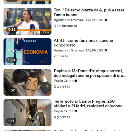
Toni “Palermo piazza da A, può essere
l'anno buono”
Agenzia di Stampa ITALPRESS
3 settimane fa
0:33
Affitti, come funziona il canone
concordato
Agenzia di Stampa ITALPRESS
7 mesi fa
1:20
Rapina al McDonald's: cinque arresti,
due indagati anche per spaccio di droga
(03.08.26)
Pupia Crime
2 giorni fa
1:07
Terremoto ai Campi Flegrei: 250
sfollati e 21 feriti, residenti chiedono
certezze sul futuro (01.08.26)
Pupia Crime
4 giorni fa
1:41