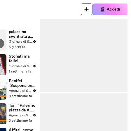
Accedi
palazzina
sventrata a
Messina,
Giornale di Sicilia
nuovo video
5 giorni fa
Stonati ma
felici -
Puntata 15
Giornale di Sicilia
1 settimana fa
Benifei
"Sospensione
accordo Ue-
Agenzia di Stampa ITALPRESS
Israele
3 settimane fa
materia
commerciale,
Toni “Palermo
voto a
piazza da A,
maggioranza"
può essere
Agenzia di Stampa ITALPRESS
l'anno buono”
3 settimane fa
Affitti, come