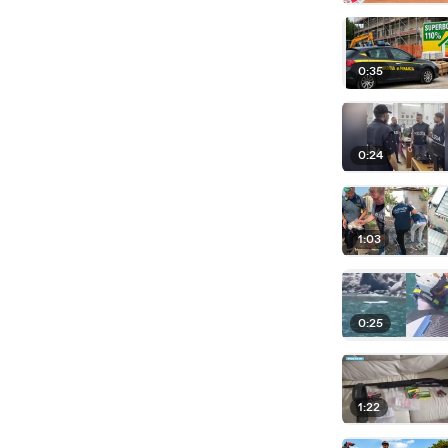
0:35
0:24
1:03
0:25
1:22