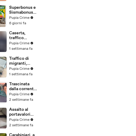
beni per oltre
220mila euro
Superbonus e
a due coniugi
Sismabonus,
(29.07.26)
sequestrati
Pupia Crime
beni per 1,4
6 giorni fa
milioni:
scoperto
Caserta,
sistema con
traffico
false
internazionale
Pupia Crime
abitazioni
di cocaina:
1 settimana fa
(29.07.26)
arrestato
latitante
Traffico di
nigeriano
migranti,
ricercato dal
smantellata
Pupia Crime
2019
rete tra
1 settimana fa
(28.07.26)
Campania e
altre 9
Trascinata
province: 18
dalla corrente
arresti
per 3
Pupia Crime
(27.07.26)
chilometri su
2 settimane fa
un
materassino:
Assalto al
salvata dalla
portavalori
Polizia
con 30 chili
Pupia Crime
(25.07.26)
d'oro sventato
2 settimane fa
dalla Polizia: 11
arresti
Carabinieri, a