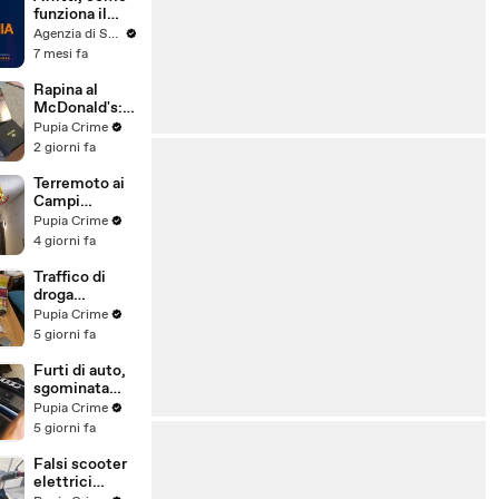
funziona il
canone
Agenzia di Stampa ITALPRESS
concordato
7 mesi fa
Rapina al
McDonald's:
cinque arresti,
Pupia Crime
due indagati
2 giorni fa
anche per
spaccio di
Terremoto ai
droga
Campi
(03.08.26)
Flegrei: 250
Pupia Crime
sfollati e 21
4 giorni fa
feriti,
residenti
Traffico di
chiedono
droga
certezze sul
"ispirato" da
Pupia Crime
futuro
serie tv e trap:
5 giorni fa
(01.08.26)
23 arresti
(31.07.26)
Furti di auto,
sgominata
banda
Pupia Crime
specializzata:
5 giorni fa
10 arresti
(31.07.26)
Falsi scooter
elettrici