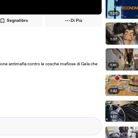
1:20
Segnalibro
Di Più
1:07
zione antimafia contro le cosche mafiose di Gela che
1:41
1:42
1:57