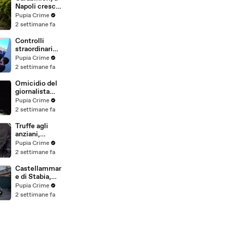
(25.07.26)
Napoli cresce
la "flotta
Pupia Crime
green": nuove
2 settimane fa
auto
elettriche e
Controlli
mezzi
straordinari
sostenibili
della Polizia a
Pupia Crime
anche sulle
Milano e
2 settimane fa
isole
Firenze: 9
(25.07.26)
arresti, 29
Omicidio del
denunce e
giornalista
oltre 7mila
Luca
Pupia Crime
persone
Esposito:
2 settimane fa
identificate
confessa il
(25.07.26)
killer, è un
Truffe agli
26enne
anziani,
tunisino
arrestato il
Pupia Crime
(25.07.26)
telefonista
2 settimane fa
della banda:
colpi anche ad
Castellammar
Aversa, oltre
e di Stabia,
300mila euro
l'ombra del
Pupia Crime
il bottino
clan
2 settimane fa
stimato
D'Alessandro
(24.07.26)
dietro
scommesse
illegali: 5