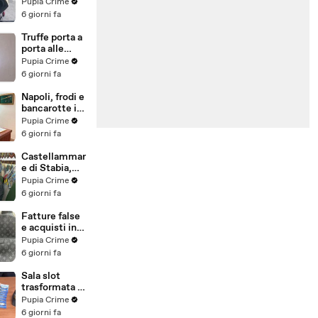
venduti come
Pupia Crime
e-bike:
6 giorni fa
sequestri per
5 milioni
Truffe porta a
(30.07.26)
porta alle
anziane: in 6 a
Pupia Crime
processo,
6 giorni fa
oltre 1200
vittime in
Napoli, frodi e
tutta Italia
bancarotte in
(30.07.26)
commercio
Pupia Crime
vini:
6 giorni fa
sequestro da
7,8 milioni
Castellammar
(30.07.26)
e di Stabia,
evasione
Pupia Crime
fiscale:
6 giorni fa
sequestrati
beni per 1,6
Fatture false
milioni ad un
e acquisti in
consorzio
nero, blitz
Pupia Crime
navale
contro rete di
6 giorni fa
(29.07.26)
imprenditori
cinesi
Sala slot
sequestri per
trasformata in
8,5 milioni
"bancomat":
Pupia Crime
(29.07.26)
sequestrati
6 giorni fa