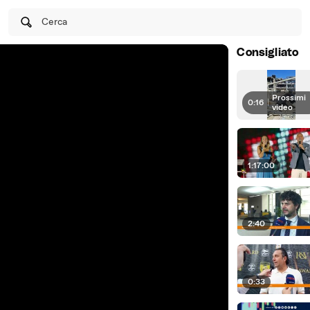
Cerca
Consigliato
Prossimi
0:16
|
video
1:17:00
2:40
0:33