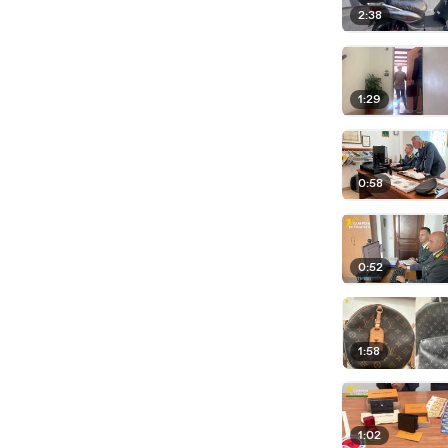
2:38
1:29
0:58
0:52
1:58
1:02