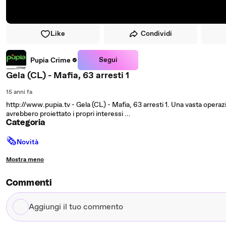
Like
Condividi
Segui
Pupia Crime
Gela (CL) - Mafia, 63 arresti 1
15 anni fa
http://www.pupia.tv - Gela (CL) - Mafia, 63 arresti 1. Una vasta opera
avrebbero proiettato i propri interessi ...
Categoria
🗞
Novità
Mostra meno
Commenti
Aggiungi
il