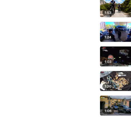
1:53
1:24
1:03
1:20
1:06