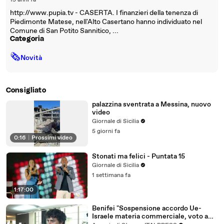
15 anni fa
http://www.pupia.tv - CASERTA. I finanzieri della tenenza di
Piedimonte Matese, nell'Alto Casertano hanno individuato nel
Comune di San Potito Sannitico, ...
Categoria
🗞
Novità
Consigliato
palazzina sventrata a Messina, nuovo
video
Giornale di Sicilia
5 giorni fa
0:16
|
Prossimi video
Stonati ma felici - Puntata 15
Giornale di Sicilia
1 settimana fa
1:17:00
Benifei "Sospensione accordo Ue-
Israele materia commerciale, voto a