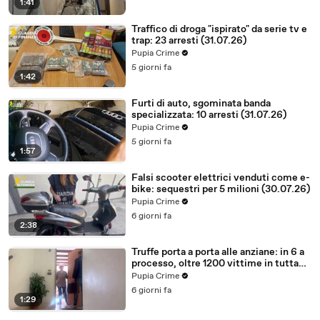
1:41
Traffico di droga "ispirato" da serie tv e
trap: 23 arresti (31.07.26)
Pupia Crime
5 giorni fa
1:42
Furti di auto, sgominata banda
specializzata: 10 arresti (31.07.26)
Pupia Crime
5 giorni fa
1:57
Falsi scooter elettrici venduti come e-
bike: sequestri per 5 milioni (30.07.26)
Pupia Crime
6 giorni fa
2:38
Truffe porta a porta alle anziane: in 6 a
processo, oltre 1200 vittime in tutta
Italia (30.07.26)
Pupia Crime
6 giorni fa
1:29