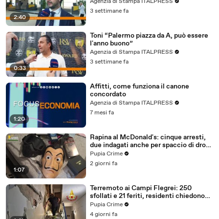
maggioranza"
Agenzia di Stampa ITALPRESS
3 settimane fa
2:40
Toni “Palermo piazza da A, può essere
l'anno buono”
Agenzia di Stampa ITALPRESS
3 settimane fa
0:33
Affitti, come funziona il canone
concordato
Agenzia di Stampa ITALPRESS
7 mesi fa
1:20
Rapina al McDonald's: cinque arresti,
due indagati anche per spaccio di droga
(03.08.26)
Pupia Crime
2 giorni fa
1:07
Terremoto ai Campi Flegrei: 250
sfollati e 21 feriti, residenti chiedono
certezze sul futuro (01.08.26)
Pupia Crime
4 giorni fa