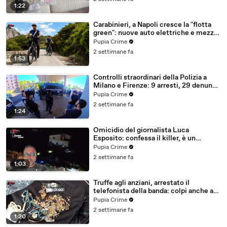
1:22
Carabinieri, a Napoli cresce la "flotta
green": nuove auto elettriche e mezzi
sostenibili anche sulle isole (25.07.26)
Pupia Crime
2 settimane fa
1:53
Controlli straordinari della Polizia a
Milano e Firenze: 9 arresti, 29 denunce
e oltre 7mila persone identificate
Pupia Crime
(25.07.26)
2 settimane fa
1:24
Omicidio del giornalista Luca
Esposito: confessa il killer, è un
26enne tunisino (25.07.26)
Pupia Crime
2 settimane fa
1:03
Truffe agli anziani, arrestato il
telefonista della banda: colpi anche ad
Aversa, oltre 300mila euro il bottino
Pupia Crime
stimato (24.07.26)
2 settimane fa
1:20