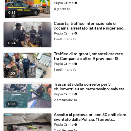
con false abitazioni (29.07.26)
Pupia Crime
6 giorni fa
0:35
Caserta, traffico internazionale di
cocaina: arrestato latitante nigeriano
ricercato dal 2019 (28.07.26)
Pupia Crime
1 settimana fa
0:24
Traffico di migranti, smantellata rete
tra Campania e altre 9 province: 18
arresti (27.07.26)
Pupia Crime
1 settimana fa
1:03
Trascinata dalla corrente per 3
chilometri su un materassino: salvata
dalla Polizia (25.07.26)
Pupia Crime
2 settimane fa
0:25
Assalto al portavalori con 30 chili d'oro
sventato dalla Polizia: 11 arresti
(25.07.26)
Pupia Crime
2 settimane fa