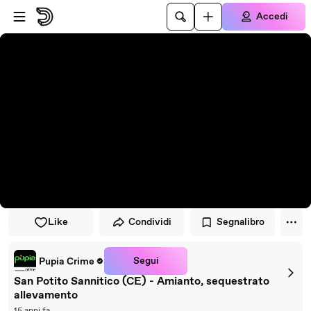
Vai al lettore
Passa al contenuto principale
Accedi
Like
Condividi
Segnalibro
Segui
Pupia Crime
San Potito Sannitico (CE) - Amianto, sequestrato
allevamento