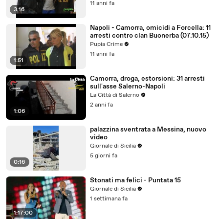
11 anni fa
3:16
Napoli - Camorra, omicidi a Forcella: 11
arresti contro clan Buonerba (07.10.15)
Pupia Crime
11 anni fa
1:51
Camorra, droga, estorsioni: 31 arresti
sull'asse Salerno-Napoli
La Città di Salerno
2 anni fa
1:06
palazzina sventrata a Messina, nuovo
video
Giornale di Sicilia
5 giorni fa
0:16
Stonati ma felici - Puntata 15
Giornale di Sicilia
1 settimana fa
1:17:00