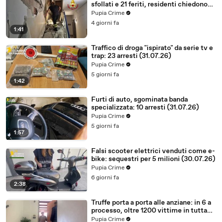
sfollati e 21 feriti, residenti chiedono
certezze sul futuro (01.08.26)
Pupia Crime
4 giorni fa
1:41
Traffico di droga "ispirato" da serie tv e
trap: 23 arresti (31.07.26)
Pupia Crime
5 giorni fa
1:42
Furti di auto, sgominata banda
specializzata: 10 arresti (31.07.26)
Pupia Crime
5 giorni fa
1:57
Falsi scooter elettrici venduti come e-
bike: sequestri per 5 milioni (30.07.26)
Pupia Crime
6 giorni fa
2:38
Truffe porta a porta alle anziane: in 6 a
processo, oltre 1200 vittime in tutta
Italia (30.07.26)
Pupia Crime