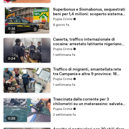
Superbonus e Sismabonus, sequestrati
beni per 1,4 milioni: scoperto sistema
con false abitazioni (29.07.26)
Pupia Crime
6 giorni fa
0:35
Caserta, traffico internazionale di
cocaina: arrestato latitante nigeriano
ricercato dal 2019 (28.07.26)
Pupia Crime
1 settimana fa
0:24
Traffico di migranti, smantellata rete
tra Campania e altre 9 province: 18
arresti (27.07.26)
Pupia Crime
1 settimana fa
1:03
Trascinata dalla corrente per 3
chilometri su un materassino: salvata
dalla Polizia (25.07.26)
Pupia Crime
2 settimane fa
0:25