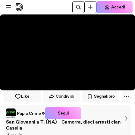
Vai al lettore
Passa al contenuto principale
Accedi
Like
Condividi
Segnalibro
Segui
Pupia Crime
San Giovanni a T. (NA) - Camorra, dieci arresti clan
Casella