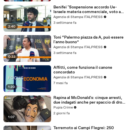
Benifei "Sospensione accordo Ue-
Israele materia commerciale, voto a
maggioranza"
Agenzia di Stampa ITALPRESS
3 settimane fa
2:40
Toni “Palermo piazza da A, può essere
l'anno buono”
Agenzia di Stampa ITALPRESS
3 settimane fa
0:33
Affitti, come funziona il canone
concordato
Agenzia di Stampa ITALPRESS
7 mesi fa
1:20
Rapina al McDonald's: cinque arresti,
due indagati anche per spaccio di droga
(03.08.26)
Pupia Crime
2 giorni fa
1:07
Terremoto ai Campi Flegrei: 250