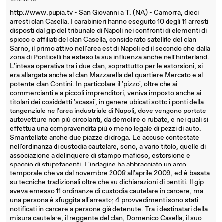
15 anni fa
http://www.pupia.tv - San Giovanni a T. (NA) - Camorra, dieci
arresti clan Casella. I carabinieri hanno eseguito 10 degli 11 arresti
disposti dal gip del tribunale di Napoli nei confronti di elementi di
spicco e affiliati del clan Casella, considerato satellite del clan
Sarno, il primo attivo nell'area est di Napoli ed il secondo che dalla
zona di Ponticelli ha esteso la sua influenza anche nell'hinterland.
L'intesa operativa tra i due clan, soprattutto per le estorsioni, si
era allargata anche al clan Mazzarella del quartiere Mercato e al
potente clan Contini. In particolare il 'pizzo', oltre che ai
commercianti e a piccoli imprenditori, veniva imposto anche ai
titolari dei cosiddetti 'scassi', in genere ubicati sotto i ponti della
tangenziale nell'area industriale di Napoli, dove vengono portate
autovetture non più circolanti, da demolire o rubate, e nei quali si
effettua una compravendita più o meno legale di pezzi di auto.
Smantellate anche due piazze di droga. Le accuse contestate
nell'ordinanza di custodia cautelare, sono, a vario titolo, quelle di
associazione a delinquere di stampo mafioso, estorsione e
spaccio di stupefacenti. L'indagine ha abbracciato un arco
temporale che va dal novembre 2008 all'aprile 2009, ed è basata
su tecniche tradizionali oltre che su dichiarazioni di pentiti. Il gip
aveva emesso 11 ordinanze di custodia cautelare in carcere, ma
una persona è sfuggita all'arresto; 4 provvedimenti sono stati
notificati in carcere a persone già detenute. Tra i destinatari della
misura cautelare, il reggente del clan, Domenico Casella, il suo