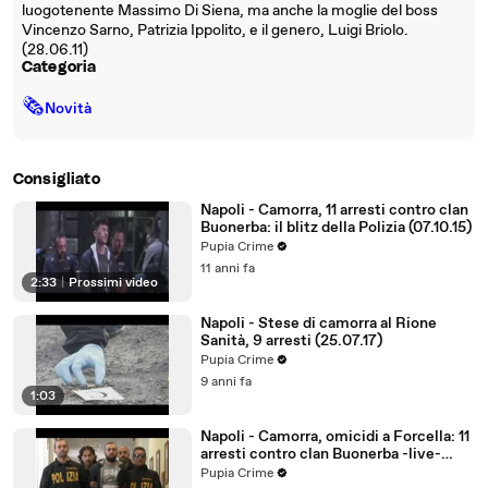
luogotenente Massimo Di Siena, ma anche la moglie del boss
Vincenzo Sarno, Patrizia Ippolito, e il genero, Luigi Briolo.
(28.06.11)
Categoria
🗞
Novità
Consigliato
Napoli - Camorra, 11 arresti contro clan
Buonerba: il blitz della Polizia (07.10.15)
Pupia Crime
11 anni fa
2:33
|
Prossimi video
Napoli - Stese di camorra al Rione
Sanità, 9 arresti (25.07.17)
Pupia Crime
9 anni fa
1:03
Napoli - Camorra, omicidi a Forcella: 11
arresti contro clan Buonerba -live-
(07.10.15)
Pupia Crime