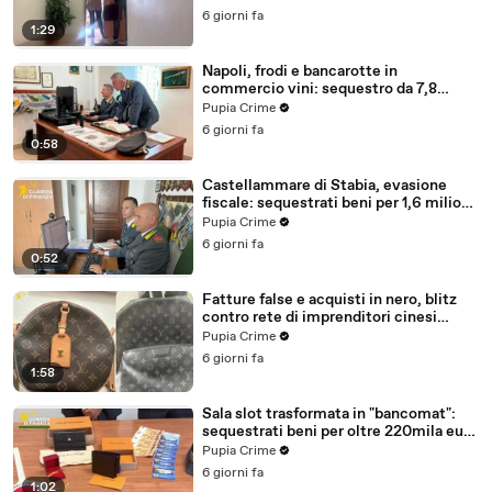
6 giorni fa
1:29
Napoli, frodi e bancarotte in
commercio vini: sequestro da 7,8
milioni (30.07.26)
Pupia Crime
6 giorni fa
0:58
Castellammare di Stabia, evasione
fiscale: sequestrati beni per 1,6 milioni
ad un consorzio navale (29.07.26)
Pupia Crime
6 giorni fa
0:52
Fatture false e acquisti in nero, blitz
contro rete di imprenditori cinesi
sequestri per 8,5 milioni (29.07.26)
Pupia Crime
6 giorni fa
1:58
Sala slot trasformata in "bancomat":
sequestrati beni per oltre 220mila euro
a due coniugi (29.07.26)
Pupia Crime
6 giorni fa
1:02