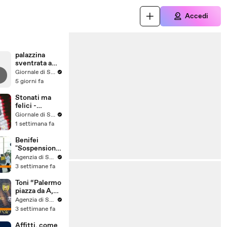
Accedi
palazzina
sventrata a
Messina,
Giornale di Sicilia
nuovo video
5 giorni fa
Stonati ma
felici -
Puntata 15
Giornale di Sicilia
1 settimana fa
Benifei
"Sospensione
accordo Ue-
Agenzia di Stampa ITALPRESS
Israele
3 settimane fa
materia
commerciale,
Toni “Palermo
voto a
piazza da A,
maggioranza"
può essere
Agenzia di Stampa ITALPRESS
l'anno buono”
3 settimane fa
Affitti, come