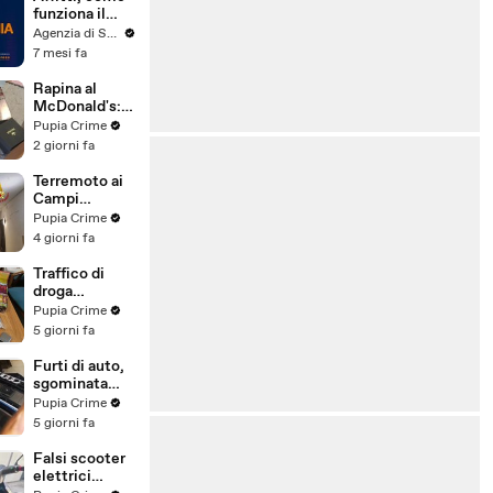
funziona il
canone
Agenzia di Stampa ITALPRESS
concordato
7 mesi fa
Rapina al
McDonald's:
cinque arresti,
Pupia Crime
due indagati
2 giorni fa
anche per
spaccio di
Terremoto ai
droga
Campi
(03.08.26)
Flegrei: 250
Pupia Crime
sfollati e 21
4 giorni fa
feriti,
residenti
Traffico di
chiedono
droga
certezze sul
"ispirato" da
Pupia Crime
futuro
serie tv e trap:
5 giorni fa
(01.08.26)
23 arresti
(31.07.26)
Furti di auto,
sgominata
banda
Pupia Crime
specializzata:
5 giorni fa
10 arresti
(31.07.26)
Falsi scooter
elettrici