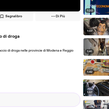
1:20
Segnalibro
Di Più
1:07
o di droga
accio di droga nelle provincie di Modena e Reggio
1:41
1:42
1:57