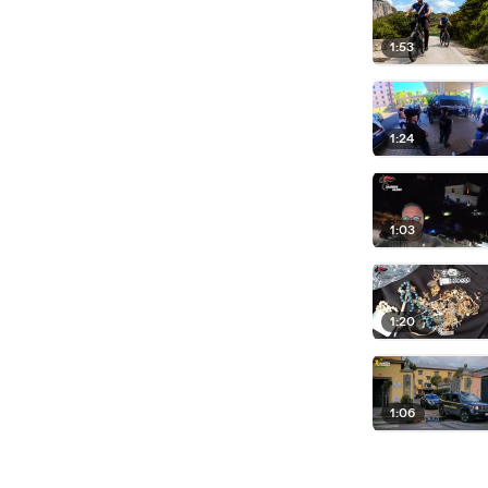
1:53
1:24
1:03
1:20
1:06