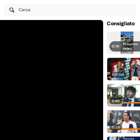
Cerca
Consigliato
Prossimi
0:16
|
video
1:17:00
2:40
0:33