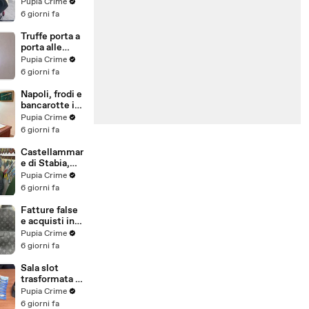
venduti come
Pupia Crime
e-bike:
6 giorni fa
sequestri per
5 milioni
Truffe porta a
(30.07.26)
porta alle
anziane: in 6 a
Pupia Crime
processo,
6 giorni fa
oltre 1200
vittime in
Napoli, frodi e
tutta Italia
bancarotte in
(30.07.26)
commercio
Pupia Crime
vini:
6 giorni fa
sequestro da
7,8 milioni
Castellammar
(30.07.26)
e di Stabia,
evasione
Pupia Crime
fiscale:
6 giorni fa
sequestrati
beni per 1,6
Fatture false
milioni ad un
e acquisti in
consorzio
nero, blitz
Pupia Crime
navale
contro rete di
6 giorni fa
(29.07.26)
imprenditori
cinesi
Sala slot
sequestri per
trasformata in
8,5 milioni
"bancomat":
Pupia Crime
(29.07.26)
sequestrati
6 giorni fa