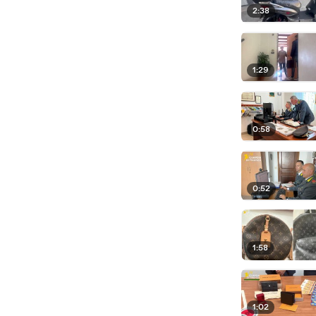
2:38
1:29
0:58
0:52
1:58
1:02