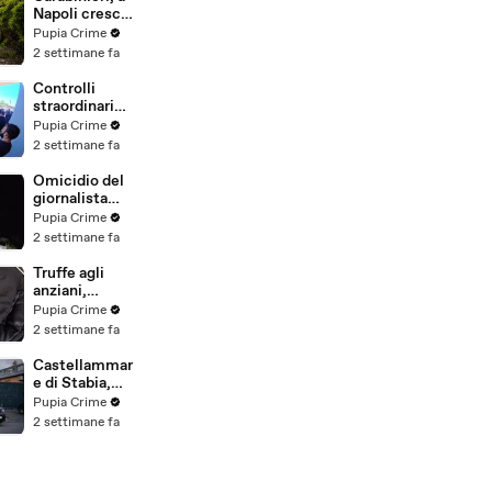
(25.07.26)
Napoli cresce
la "flotta
Pupia Crime
green": nuove
2 settimane fa
auto
elettriche e
Controlli
mezzi
straordinari
sostenibili
della Polizia a
Pupia Crime
anche sulle
Milano e
2 settimane fa
isole
Firenze: 9
(25.07.26)
arresti, 29
Omicidio del
denunce e
giornalista
oltre 7mila
Luca
Pupia Crime
persone
Esposito:
2 settimane fa
identificate
confessa il
(25.07.26)
killer, è un
Truffe agli
26enne
anziani,
tunisino
arrestato il
Pupia Crime
(25.07.26)
telefonista
2 settimane fa
della banda:
colpi anche ad
Castellammar
Aversa, oltre
e di Stabia,
300mila euro
l'ombra del
Pupia Crime
il bottino
clan
2 settimane fa
stimato
D'Alessandro
(24.07.26)
dietro
scommesse
illegali: 5