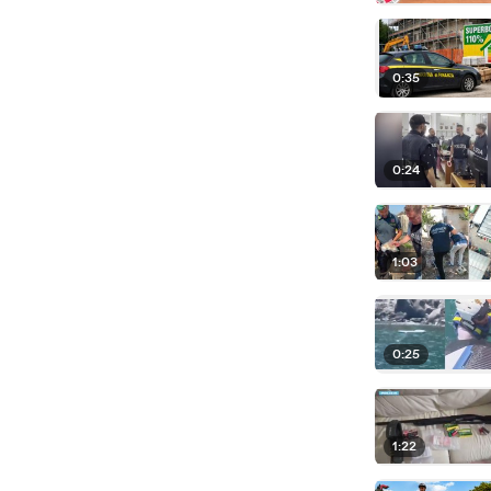
0:35
0:24
1:03
0:25
1:22