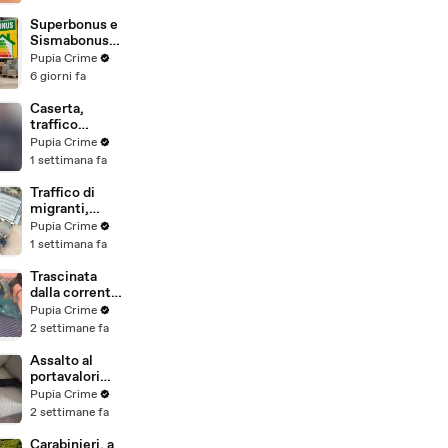
beni per oltre
220mila euro
Superbonus e
a due coniugi
Sismabonus,
(29.07.26)
sequestrati
Pupia Crime
beni per 1,4
6 giorni fa
milioni:
scoperto
Caserta,
sistema con
traffico
false
internazionale
Pupia Crime
abitazioni
di cocaina:
1 settimana fa
(29.07.26)
arrestato
latitante
Traffico di
nigeriano
migranti,
ricercato dal
smantellata
Pupia Crime
2019
rete tra
1 settimana fa
(28.07.26)
Campania e
altre 9
Trascinata
province: 18
dalla corrente
arresti
per 3
Pupia Crime
(27.07.26)
chilometri su
2 settimane fa
un
materassino:
Assalto al
salvata dalla
portavalori
Polizia
con 30 chili
Pupia Crime
(25.07.26)
d'oro sventato
2 settimane fa
dalla Polizia: 11
arresti
Carabinieri, a