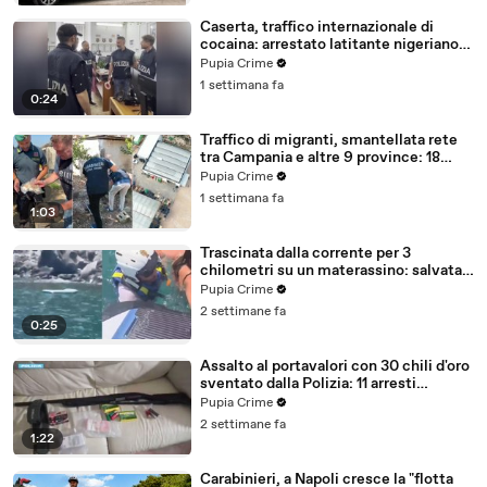
Caserta, traffico internazionale di
cocaina: arrestato latitante nigeriano
ricercato dal 2019 (28.07.26)
Pupia Crime
1 settimana fa
0:24
Traffico di migranti, smantellata rete
tra Campania e altre 9 province: 18
arresti (27.07.26)
Pupia Crime
1 settimana fa
1:03
Trascinata dalla corrente per 3
chilometri su un materassino: salvata
dalla Polizia (25.07.26)
Pupia Crime
2 settimane fa
0:25
Assalto al portavalori con 30 chili d'oro
sventato dalla Polizia: 11 arresti
(25.07.26)
Pupia Crime
2 settimane fa
1:22
Carabinieri, a Napoli cresce la "flotta