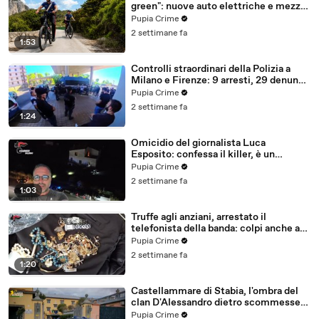
green": nuove auto elettriche e mezzi
sostenibili anche sulle isole (25.07.26)
Pupia Crime
2 settimane fa
1:53
Controlli straordinari della Polizia a
Milano e Firenze: 9 arresti, 29 denunce
e oltre 7mila persone identificate
Pupia Crime
(25.07.26)
2 settimane fa
1:24
Omicidio del giornalista Luca
Esposito: confessa il killer, è un
26enne tunisino (25.07.26)
Pupia Crime
2 settimane fa
1:03
Truffe agli anziani, arrestato il
telefonista della banda: colpi anche ad
Aversa, oltre 300mila euro il bottino
Pupia Crime
stimato (24.07.26)
2 settimane fa
1:20
Castellammare di Stabia, l'ombra del
clan D'Alessandro dietro scommesse
illegali: 5 arresti (24.07.26)
Pupia Crime