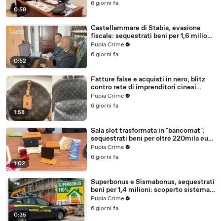
6 giorni fa
0:58
Castellammare di Stabia, evasione
fiscale: sequestrati beni per 1,6 milioni
ad un consorzio navale (29.07.26)
Pupia Crime
6 giorni fa
0:52
Fatture false e acquisti in nero, blitz
contro rete di imprenditori cinesi
sequestri per 8,5 milioni (29.07.26)
Pupia Crime
6 giorni fa
1:58
Sala slot trasformata in "bancomat":
sequestrati beni per oltre 220mila euro
a due coniugi (29.07.26)
Pupia Crime
6 giorni fa
1:02
Superbonus e Sismabonus, sequestrati
beni per 1,4 milioni: scoperto sistema
con false abitazioni (29.07.26)
Pupia Crime
6 giorni fa
0:35