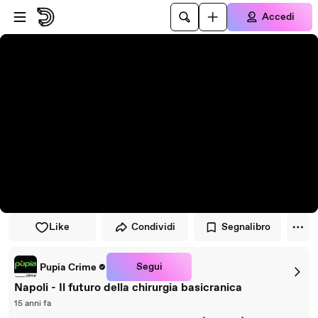
Vai al lettore
Passa al contenuto principale
Accedi
Like
Condividi
Segnalibro
Segui
Pupia Crime
Napoli - Il futuro della chirurgia basicranica
15 anni fa