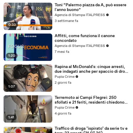
Toni “Palermo piazza da A, può essere
l'anno buono”
Agenzia di Stampa ITALPRESS
3 settimane fa
0:33
Affitti, come funziona il canone
concordato
Agenzia di Stampa ITALPRESS
7 mesi fa
1:20
Rapina al McDonald's: cinque arresti,
due indagati anche per spaccio di droga
(03.08.26)
Pupia Crime
2 giorni fa
1:07
Terremoto ai Campi Flegrei: 250
sfollati e 21 feriti, residenti chiedono
certezze sul futuro (01.08.26)
Pupia Crime
4 giorni fa
1:41
Traffico di droga "ispirato" da serie tv e