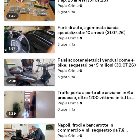
trap: 23 arresti (31.07.26)
Pupia Crime
5 giorni fa
1:42
Furti di auto, sgominata banda
specializzata: 10 arresti (31.07.26)
Pupia Crime
5 giorni fa
1:57
Falsi scooter elettrici venduti come e-
bike: sequestri per 5 milioni (30.07.26)
Pupia Crime
6 giorni fa
2:38
Truffe porta a porta alle anziane: in 6 a
processo, oltre 1200 vittime in tutta
Italia (30.07.26)
Pupia Crime
6 giorni fa
1:29
Napoli, frodi e bancarotte in
commercio vini: sequestro da 7,8
milioni (30.07.26)
Pupia Crime