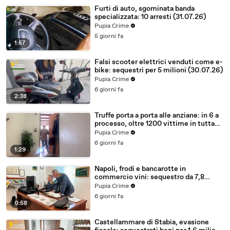
Furti di auto, sgominata banda
specializzata: 10 arresti (31.07.26)
Pupia Crime
5 giorni fa
1:57
Falsi scooter elettrici venduti come e-
bike: sequestri per 5 milioni (30.07.26)
Pupia Crime
6 giorni fa
2:38
Truffe porta a porta alle anziane: in 6 a
processo, oltre 1200 vittime in tutta
Italia (30.07.26)
Pupia Crime
6 giorni fa
1:29
Napoli, frodi e bancarotte in
commercio vini: sequestro da 7,8
milioni (30.07.26)
Pupia Crime
6 giorni fa
0:58
Castellammare di Stabia, evasione