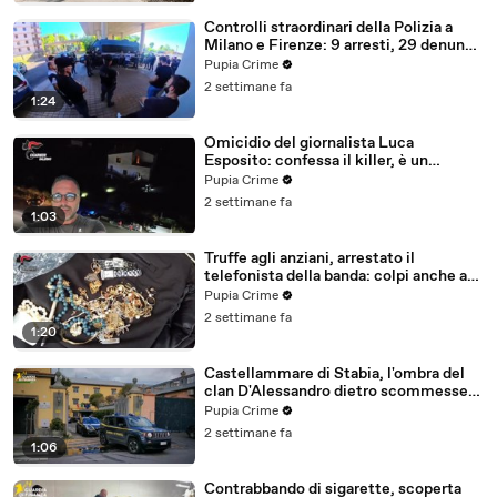
Controlli straordinari della Polizia a
Milano e Firenze: 9 arresti, 29 denunce
e oltre 7mila persone identificate
Pupia Crime
(25.07.26)
2 settimane fa
1:24
Omicidio del giornalista Luca
Esposito: confessa il killer, è un
26enne tunisino (25.07.26)
Pupia Crime
2 settimane fa
1:03
Truffe agli anziani, arrestato il
telefonista della banda: colpi anche ad
Aversa, oltre 300mila euro il bottino
Pupia Crime
stimato (24.07.26)
2 settimane fa
1:20
Castellammare di Stabia, l'ombra del
clan D'Alessandro dietro scommesse
illegali: 5 arresti (24.07.26)
Pupia Crime
2 settimane fa
1:06
Contrabbando di sigarette, scoperta