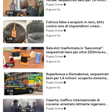
fiscale: sequestrati beni per 1,6 milioni
ad un consorzio navale (29.07.26)
Pupia Crime
6 giorni fa
0:52
Fatture false e acquisti in nero, blitz
contro rete di imprenditori cinesi
sequestri per 8,5 milioni (29.07.26)
Pupia Crime
6 giorni fa
1:58
Sala slot trasformata in "bancomat":
sequestrati beni per oltre 220mila euro
a due coniugi (29.07.26)
Pupia Crime
6 giorni fa
1:02
Superbonus e Sismabonus, sequestrati
beni per 1,4 milioni: scoperto sistema
con false abitazioni (29.07.26)
Pupia Crime
6 giorni fa
0:35
Caserta, traffico internazionale di
cocaina: arrestato latitante nigeriano
ricercato dal 2019 (28.07.26)
Pupia Crime