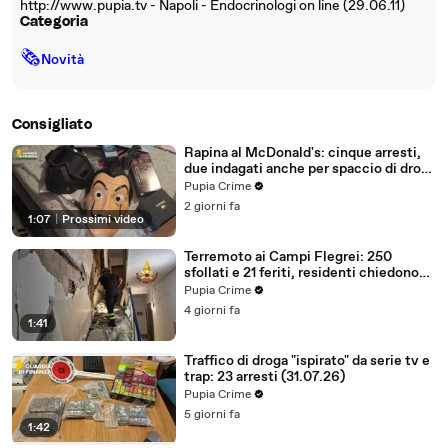
http://www.pupia.tv - Napoli - Endocrinologi on line (29.06.11)
Categoria
🗞
Novità
Consigliato
Rapina al McDonald's: cinque arresti,
due indagati anche per spaccio di droga
(03.08.26)
Pupia Crime
2 giorni fa
1:07
|
Prossimi video
Terremoto ai Campi Flegrei: 250
sfollati e 21 feriti, residenti chiedono
certezze sul futuro (01.08.26)
Pupia Crime
4 giorni fa
1:41
Traffico di droga "ispirato" da serie tv e
trap: 23 arresti (31.07.26)
Pupia Crime
5 giorni fa
1:42