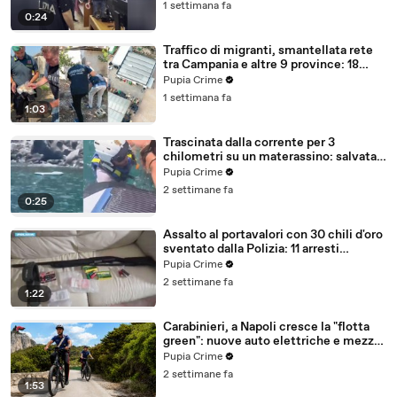
1 settimana fa
0:24
Traffico di migranti, smantellata rete
tra Campania e altre 9 province: 18
arresti (27.07.26)
Pupia Crime
1 settimana fa
1:03
Trascinata dalla corrente per 3
chilometri su un materassino: salvata
dalla Polizia (25.07.26)
Pupia Crime
2 settimane fa
0:25
Assalto al portavalori con 30 chili d'oro
sventato dalla Polizia: 11 arresti
(25.07.26)
Pupia Crime
2 settimane fa
1:22
Carabinieri, a Napoli cresce la "flotta
green": nuove auto elettriche e mezzi
sostenibili anche sulle isole (25.07.26)
Pupia Crime
2 settimane fa
1:53