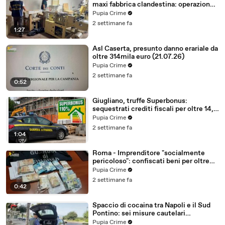
maxi fabbrica clandestina: operazione
partita da Caserta (23.07.26)
Pupia Crime
2 settimane fa
1:27
Asl Caserta, presunto danno erariale da
oltre 314mila euro (21.07.26)
Pupia Crime
2 settimane fa
0:52
Giugliano, truffe Superbonus:
sequestrati crediti fiscali per oltre 14,5
milioni (21.07.26)
Pupia Crime
2 settimane fa
1:04
Roma - Imprenditore "socialmente
pericoloso": confiscati beni per oltre
2,3 milioni (20.07.26)
Pupia Crime
2 settimane fa
0:42
Spaccio di cocaina tra Napoli e il Sud
Pontino: sei misure cautelari
(20.07.26)
Pupia Crime