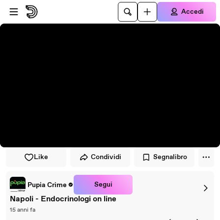
Vai al lettore
Passa al contenuto principale
Accedi
Like
Condividi
Segnalibro
Segui
Pupia Crime
Napoli - Endocrinologi on line
15 anni fa