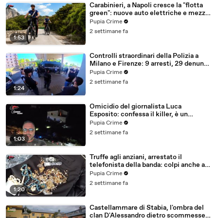
Carabinieri, a Napoli cresce la "flotta
green": nuove auto elettriche e mezzi
sostenibili anche sulle isole (25.07.26)
Pupia Crime
2 settimane fa
1:53
Controlli straordinari della Polizia a
Milano e Firenze: 9 arresti, 29 denunce
e oltre 7mila persone identificate
Pupia Crime
(25.07.26)
2 settimane fa
1:24
Omicidio del giornalista Luca
Esposito: confessa il killer, è un
26enne tunisino (25.07.26)
Pupia Crime
2 settimane fa
1:03
Truffe agli anziani, arrestato il
telefonista della banda: colpi anche ad
Aversa, oltre 300mila euro il bottino
Pupia Crime
stimato (24.07.26)
2 settimane fa
1:20
Castellammare di Stabia, l'ombra del
clan D'Alessandro dietro scommesse