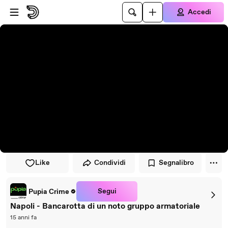
Vai al lettore
Passa al contenuto principale
Accedi
Like
Condividi
Segnalibro
Segui
Pupia Crime
Napoli - Bancarotta di un noto gruppo armatoriale
15 anni fa