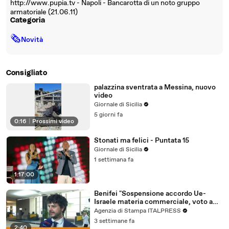
http://www.pupia.tv - Napoli - Bancarotta di un noto gruppo
armatoriale (21.06.11)
Categoria
🗞
Novità
Consigliato
palazzina sventrata a Messina, nuovo
video
Giornale di Sicilia
5 giorni fa
0:16
|
Prossimi video
Stonati ma felici - Puntata 15
Giornale di Sicilia
1 settimana fa
1:17:00
Benifei "Sospensione accordo Ue-
Israele materia commerciale, voto a
maggioranza"
Agenzia di Stampa ITALPRESS
3 settimane fa
2:40