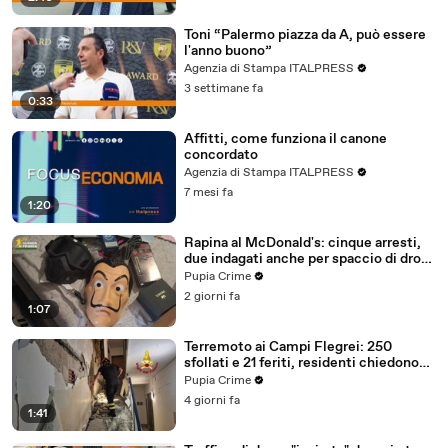
Toni “Palermo piazza da A, può essere
l'anno buono”
Agenzia di Stampa ITALPRESS
3 settimane fa
0:33
Affitti, come funziona il canone
concordato
Agenzia di Stampa ITALPRESS
7 mesi fa
1:20
Rapina al McDonald's: cinque arresti,
due indagati anche per spaccio di droga
(03.08.26)
Pupia Crime
2 giorni fa
1:07
Terremoto ai Campi Flegrei: 250
sfollati e 21 feriti, residenti chiedono
certezze sul futuro (01.08.26)
Pupia Crime
4 giorni fa
1:41