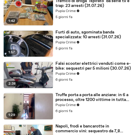
Traffico di droga "ispirato" da serie tv e
trap: 23 arresti (31.07.26)
Pupia Crime
5 giorni fa
1:42
Furti di auto, sgominata banda
specializzata: 10 arresti (31.07.26)
Pupia Crime
5 giorni fa
1:57
Falsi scooter elettrici venduti come e-
bike: sequestri per 5 milioni (30.07.26)
Pupia Crime
6 giorni fa
2:38
Truffe porta a porta alle anziane: in 6 a
processo, oltre 1200 vittime in tutta
Italia (30.07.26)
Pupia Crime
6 giorni fa
1:29
Napoli, frodi e bancarotte in
commercio vini: sequestro da 7,8