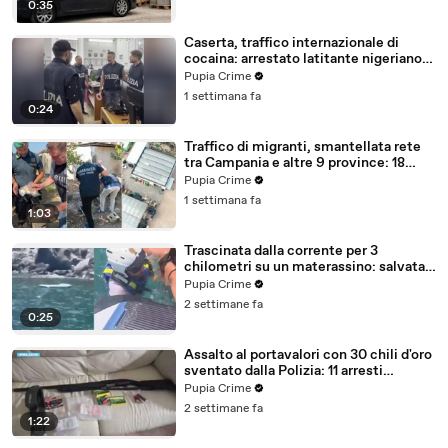
0:35
Caserta, traffico internazionale di
cocaina: arrestato latitante nigeriano
ricercato dal 2019 (28.07.26)
Pupia Crime
1 settimana fa
0:24
Traffico di migranti, smantellata rete
tra Campania e altre 9 province: 18
arresti (27.07.26)
Pupia Crime
1 settimana fa
1:03
Trascinata dalla corrente per 3
chilometri su un materassino: salvata
dalla Polizia (25.07.26)
Pupia Crime
2 settimane fa
0:25
Assalto al portavalori con 30 chili d'oro
sventato dalla Polizia: 11 arresti
(25.07.26)
Pupia Crime
2 settimane fa
1:22