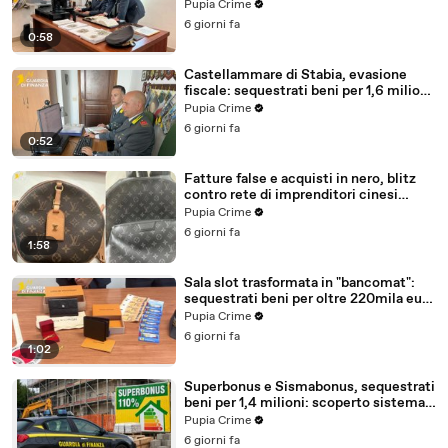
milioni (30.07.26)
Pupia Crime
6 giorni fa
0:58
Castellammare di Stabia, evasione
fiscale: sequestrati beni per 1,6 milioni
ad un consorzio navale (29.07.26)
Pupia Crime
6 giorni fa
0:52
Fatture false e acquisti in nero, blitz
contro rete di imprenditori cinesi
sequestri per 8,5 milioni (29.07.26)
Pupia Crime
6 giorni fa
1:58
Sala slot trasformata in "bancomat":
sequestrati beni per oltre 220mila euro
a due coniugi (29.07.26)
Pupia Crime
6 giorni fa
1:02
Superbonus e Sismabonus, sequestrati
beni per 1,4 milioni: scoperto sistema
con false abitazioni (29.07.26)
Pupia Crime
6 giorni fa