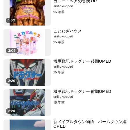
ガミー・ベアの冒険 OP
anitokuoped
15 年前
1:00
ことわざハウス
anitokuoped
15 年前
2:09
機甲戦記ドラグナー 後期OP ED
anitokuoped
15 年前
2:29
機甲戦記ドラグナー 前期OP ED
anitokuoped
15 年前
2:28
新メイプルタウン物語 パームタウン編
OP ED