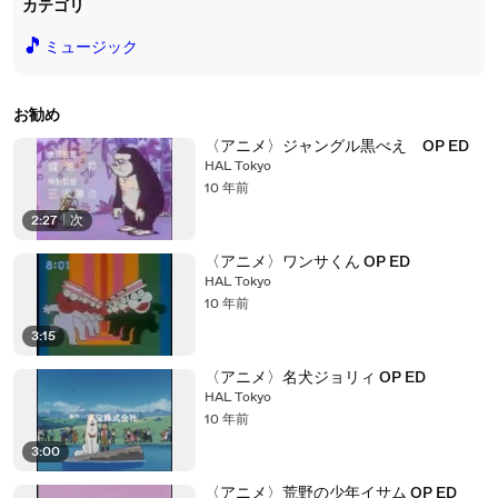
カテゴリ
🎵
ミュージック
お勧め
〈アニメ〉ジャングル黒べえ OP ED
HAL Tokyo
10 年前
2:27
|
次
〈アニメ〉ワンサくん OP ED
HAL Tokyo
10 年前
3:15
〈アニメ〉名犬ジョリィ OP ED
HAL Tokyo
10 年前
3:00
〈アニメ〉荒野の少年イサム OP ED