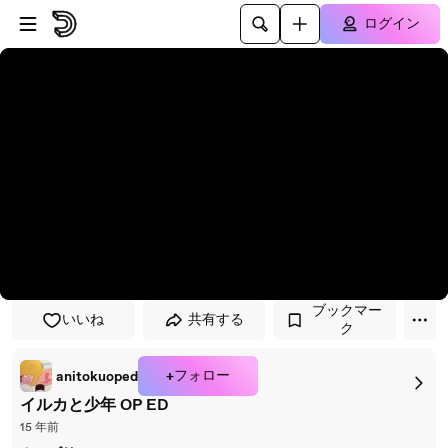
プレイヤーにスキップ
メインコンテンツにスキップ
ログイン
ブックマー
いいね
共有する
ク
+フォロー
anitokuoped
イルカと少年 OP ED
15 年前