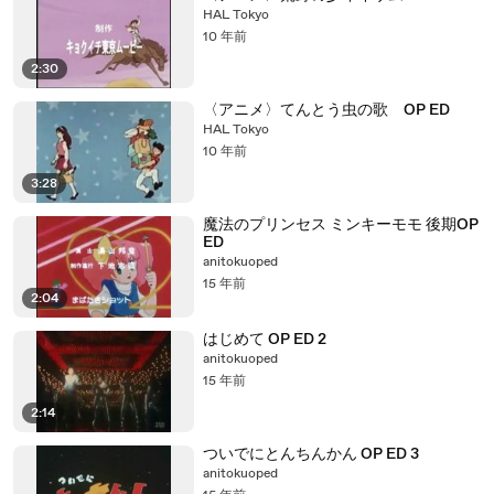
HAL Tokyo
10 年前
2:30
〈アニメ〉てんとう虫の歌 OP ED
HAL Tokyo
10 年前
3:28
魔法のプリンセス ミンキーモモ 後期OP
ED
anitokuoped
15 年前
2:04
はじめて OP ED 2
anitokuoped
15 年前
2:14
ついでにとんちんかん OP ED 3
anitokuoped