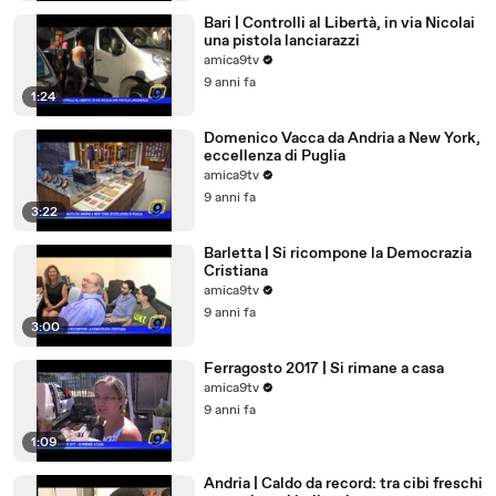
Bari | Controlli al Libertà, in via Nicolai
una pistola lanciarazzi
amica9tv
9 anni fa
1:24
Domenico Vacca da Andria a New York,
eccellenza di Puglia
amica9tv
9 anni fa
3:22
Barletta | Si ricompone la Democrazia
Cristiana
amica9tv
9 anni fa
3:00
Ferragosto 2017 | Si rimane a casa
amica9tv
9 anni fa
1:09
Andria | Caldo da record: tra cibi freschi