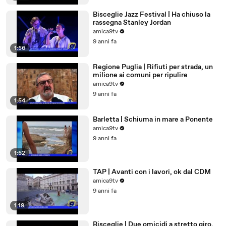
Bisceglie Jazz Festival | Ha chiuso la
rassegna Stanley Jordan
amica9tv
9 anni fa
1:56
Regione Puglia | Rifiuti per strada, un
milione ai comuni per ripulire
amica9tv
9 anni fa
1:54
Barletta | Schiuma in mare a Ponente
amica9tv
9 anni fa
1:52
TAP | Avanti con i lavori, ok dal CDM
amica9tv
9 anni fa
1:19
Bisceglie | Due omicidi a stretto giro,