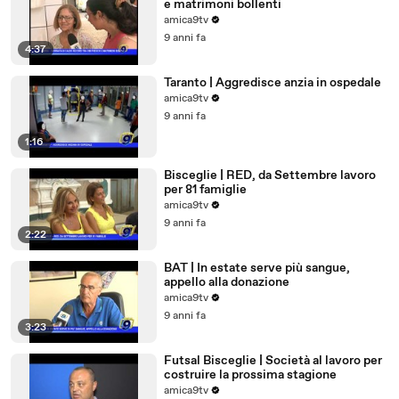
e matrimoni bollenti
amica9tv
9 anni fa
4:37
Taranto | Aggredisce anzia in ospedale
amica9tv
9 anni fa
1:16
Bisceglie | RED, da Settembre lavoro
per 81 famiglie
amica9tv
9 anni fa
2:22
BAT | In estate serve più sangue,
appello alla donazione
amica9tv
9 anni fa
3:23
Futsal Bisceglie | Società al lavoro per
costruire la prossima stagione
amica9tv