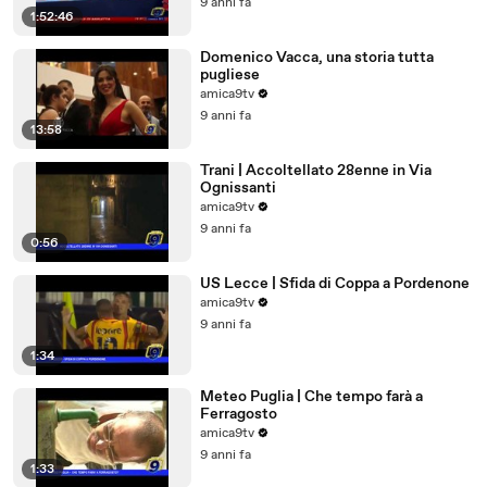
9 anni fa
1:52:46
Domenico Vacca, una storia tutta
pugliese
amica9tv
9 anni fa
13:58
Trani | Accoltellato 28enne in Via
Ognissanti
amica9tv
9 anni fa
0:56
US Lecce | Sfida di Coppa a Pordenone
amica9tv
9 anni fa
1:34
Meteo Puglia | Che tempo farà a
Ferragosto
amica9tv
9 anni fa
1:33