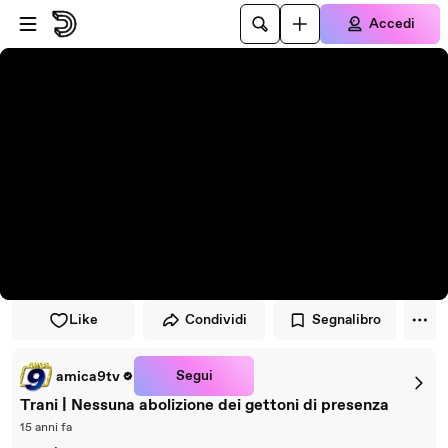
Vai al lettore
Passa al contenuto principale
Accedi
Like
Condividi
Segnalibro
Segui
amica9tv
Trani | Nessuna abolizione dei gettoni di presenza
15 anni fa