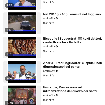
9 anni fa
2:58
Nel 2017 già 17 gli omicidi nel foggiano
amica9tv
9 anni fa
1:47
Bisceglie | Sequestrati 80 kg di datteri,
controlli anche a Barletta
amica9tv
9 anni fa
1:19
Andria - Trani: Agricoltori e lapidei, non
dimenticatevi del ponte
amica9tv
9 anni fa
3:01
Bisceglie, Processione ed
intronizzazione del quadro dei Santi
Martiri
amica9tv
9 anni fa
13:16