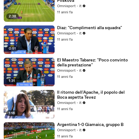
Pliskova
Omnisport - it
11 anni fa
2:38
Diaz: "Complimenti alla squadra"
Omnisport - it
11 anni fa
0:51
El Maestro Tabarez: "Poco convinto
della prestazione"
Omnisport - it
11 anni fa
1:31
Il ritorno dell'Apache, il popolo del
Boca aspetta Tevez
Omnisport - it
11 anni fa
1:16
Argentina 1-0 Giamaica, gruppo B
Omnisport - it
11 anni fa