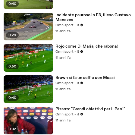
0:40
Incidente pauroso in F3, illeso Gustavo
Menezes
Omnisport - it
11 anni fa
0:29
Rojo come Di Maria, che rabona!
Omnisport - it
11 anni fa
0:50
Brown si fa un selfie con Messi
Omnisport - it
11 anni fa
0:40
Pizarro: "Grandi obiettivi per il Perù"
Omnisport - it
11 anni fa
0:32