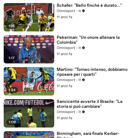
Schafer: "Bello finché è durato..."
Omnisport - it
11 anni fa
1:15
Pekerman: "Un onore allenare la
Colombia"
Omnisport - it
11 anni fa
1:17
Martino: "Torneo intenso, dobbiamo
riposare per i quarti"
Omnisport - it
11 anni fa
1:24
Sanvicente avverte il Brasile: "La
storia si può cambiare"
Omnisport - it
11 anni fa
1:06
Birmingham, sarà finale Kerber-