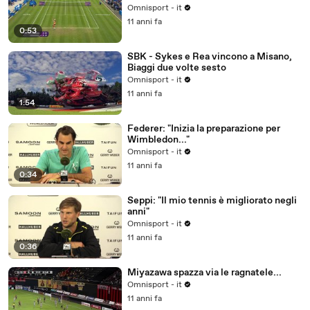
Omnisport - it
11 anni fa
0:53
SBK - Sykes e Rea vincono a Misano,
Biaggi due volte sesto
Omnisport - it
11 anni fa
1:54
Federer: "Inizia la preparazione per
Wimbledon..."
Omnisport - it
11 anni fa
0:34
Seppi: "Il mio tennis è migliorato negli
anni"
Omnisport - it
11 anni fa
0:36
Miyazawa spazza via le ragnatele...
Omnisport - it
11 anni fa