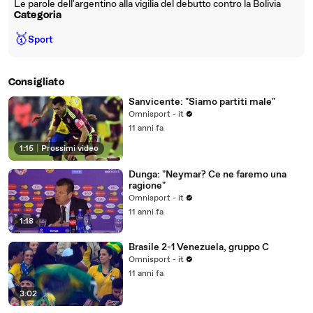
Le parole dell'argentino alla vigilia del debutto contro la Bolivia
Categoria
🥇
Sport
Consigliato
Sanvicente: "Siamo partiti male"
Omnisport - it
11 anni fa
1:15
|
Prossimi video
Dunga: "Neymar? Ce ne faremo una
ragione"
Omnisport - it
11 anni fa
1:18
Brasile 2-1 Venezuela, gruppo C
Omnisport - it
11 anni fa
3:02