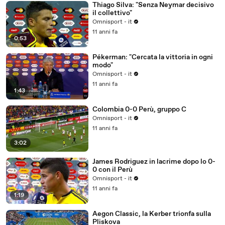
Thiago Silva: "Senza Neymar decisivo
il collettivo"
Omnisport - it
11 anni fa
0:53
Pékerman: "Cercata la vittoria in ogni
modo"
Omnisport - it
11 anni fa
1:43
Colombia 0-0 Perù, gruppo C
Omnisport - it
11 anni fa
3:02
James Rodriguez in lacrime dopo lo 0-
0 con il Perù
Omnisport - it
11 anni fa
1:19
Aegon Classic, la Kerber trionfa sulla
Pliskova