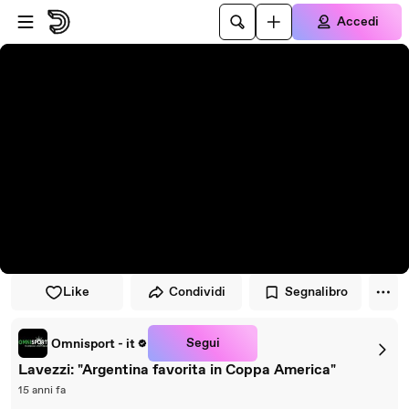
Vai al lettore
Passa al contenuto principale
Accedi
Like
Condividi
Segnalibro
Segui
Omnisport - it
Lavezzi: "Argentina favorita in Coppa America"
15 anni fa