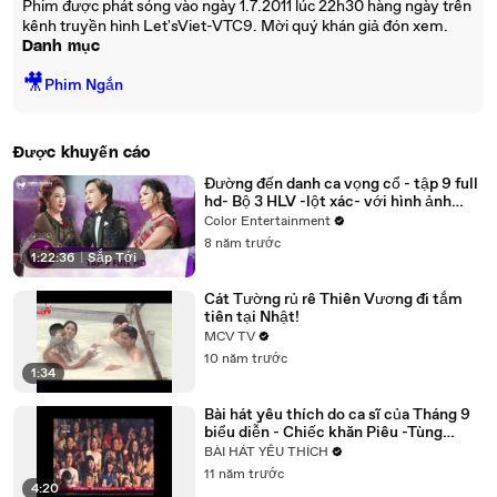
Phim được phát sóng vào ngày 1.7.2011 lúc 22h30 hàng ngày trên
kênh truyền hình Let'sViet-VTC9. Mời quý khán giả đón xem.
Danh mục
🎥
Phim Ngắn
Được khuyến cáo
Đường đến danh ca vọng cổ - tập 9 full
hd- Bộ 3 HLV -lột xác- với hình ảnh
hiện đại, trẻ trung
Color Entertainment
8 năm trước
1:22:36
|
Sắp Tới
Cát Tường rủ rê Thiên Vương đi tắm
tiên tại Nhật!
MCV TV
10 năm trước
1:34
Bài hát yêu thích do ca sĩ của Tháng 9
biểu diễn - Chiếc khăn Piêu -Tùng
Dương
BÀI HÁT YÊU THÍCH
11 năm trước
4:20