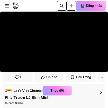
Đi đến trình phát
Đi đến nội dung chính
Đăng nhập
1
Chia sẻ
Dấu trang
Theo dõi
Let's Viet Channel
Phía Trước Là Bình Minh
15 năm trước