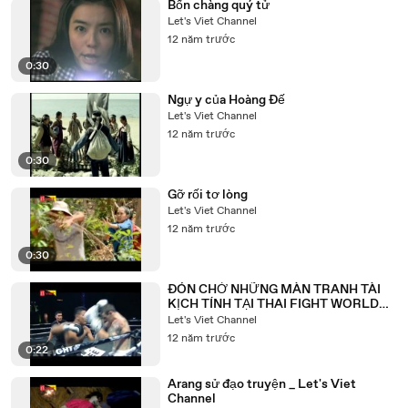
Bốn chàng quý tử
Let's Viet Channel
12 năm trước
0:30
Ngự y của Hoàng Đế
Let's Viet Channel
12 năm trước
0:30
Gỡ rối tơ lòng
Let's Viet Channel
12 năm trước
0:30
ĐÓN CHỜ NHỮNG MÀN TRANH TÀI
KỊCH TÍNH TẠI THAI FIGHT WORLD
BATTLE
Let's Viet Channel
12 năm trước
0:22
Arang sử đạo truyện _ Let's Viet
Channel