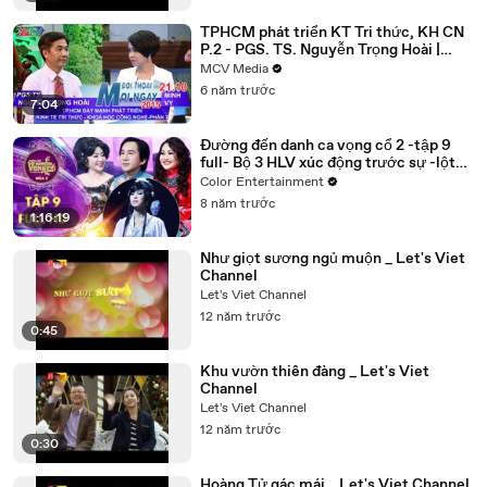
TPHCM phát triển KT Tri thức, KH CN
P.2 - PGS. TS. Nguyễn Trọng Hoài |
ĐTMN 211015
MCV Media
6 năm trước
7:04
Đường đến danh ca vọng cổ 2 -tập 9
full- Bộ 3 HLV xúc động trước sự -lột
xác- mạnh mẽ từ Trúc Phương
Color Entertainment
8 năm trước
1:16:19
Như giọt sương ngủ muộn _ Let's Viet
Channel
Let's Viet Channel
12 năm trước
0:45
Khu vườn thiên đàng _ Let's Viet
Channel
Let's Viet Channel
12 năm trước
0:30
Hoàng Tử gác mái _ Let's Viet Channel