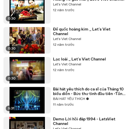
Let's Viet Channel
12 năm trước
0:30
Đế quốc hoàng kim _ Let's Viet
Channel
Let's Viet Channel
12 năm trước
0:30
Lạc loài _ Let's Viet Channel
Let's Viet Channel
12 năm trước
0:30
Bài hát yêu thích do ca sĩ của Tháng 10
biểu diễn - Bức thư tình đầu tiên -Tấn
Minh
BÀI HÁT YÊU THÍCH
11 năm trước
5:31
Demo Lời hồi đáp 1994 - LetsViet
Channel