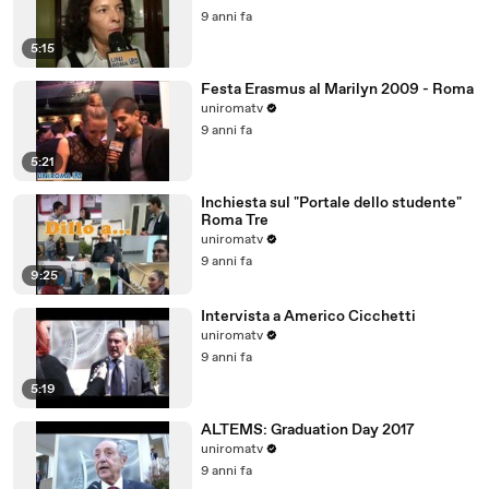
9 anni fa
5:15
Festa Erasmus al Marilyn 2009 - Roma
uniromatv
9 anni fa
5:21
Inchiesta sul "Portale dello studente"
Roma Tre
uniromatv
9 anni fa
9:25
Intervista a Americo Cicchetti
uniromatv
9 anni fa
5:19
ALTEMS: Graduation Day 2017
uniromatv
9 anni fa