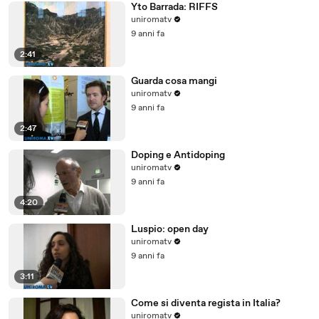
Yto Barrada: RIFFS
uniromatv
9 anni fa
2:41
Guarda cosa mangi
uniromatv
9 anni fa
2:47
Doping e Antidoping
uniromatv
9 anni fa
4:20
Luspio: open day
uniromatv
9 anni fa
3:11
Come si diventa regista in Italia?
uniromatv