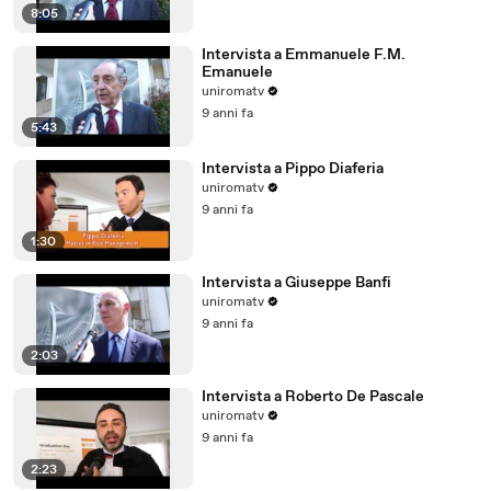
8:05
Intervista a Emmanuele F.M.
Emanuele
uniromatv
9 anni fa
5:43
Intervista a Pippo Diaferia
uniromatv
9 anni fa
1:30
Intervista a Giuseppe Banfi
uniromatv
9 anni fa
2:03
Intervista a Roberto De Pascale
uniromatv
9 anni fa
2:23