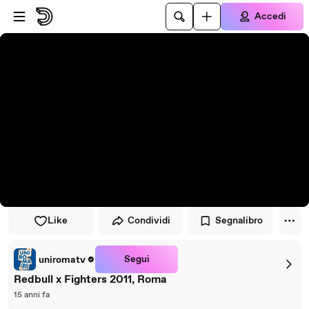
Vai al lettore
Passa al contenuto principale
Accedi
Like
Condividi
Segnalibro
Segui
uniromatv
Redbull x Fighters 2011, Roma
15 anni fa