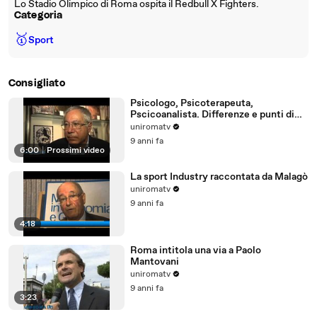
Lo Stadio Olimpico di Roma ospita il Redbull X Fighters.
Categoria
🥇
Sport
Consigliato
Psicologo, Psicoterapeuta,
Pscicoanalista. Differenze e punti di
incontro
uniromatv
9 anni fa
6:00
|
Prossimi video
La sport Industry raccontata da Malagò
uniromatv
9 anni fa
4:18
Roma intitola una via a Paolo
Mantovani
uniromatv
9 anni fa
3:23