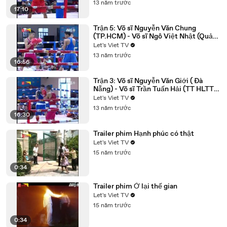
13 năm trước
17:10
Trận 5: Võ sĩ Nguyễn Văn Chung
(TP.HCM) - Võ sĩ Ngô Việt Nhật (Quảng
Ngãi)
Let's Viet TV
13 năm trước
16:56
Trận 3: Võ sĩ Nguyễn Văn Giới ( Đà
Nẵng) - Võ sĩ Trần Tuấn Hải (TT HLTT
QG Đà Nẵng)
Let's Viet TV
13 năm trước
16:30
Trailer phim Hạnh phúc có thật
Let's Viet TV
15 năm trước
0:34
Trailer phim Ở lại thế gian
Let's Viet TV
15 năm trước
0:34