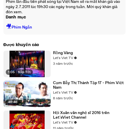
Phim lần đầu tiên phát sóng tại Việt Nam sẽ ra mắt khán giả vào
ngày 2.7.2011 lúc 19h30 các ngày trong tuần. Mời quý khán giả
đón xem.
Danh mục
🎥
Phim Ngắn
Được khuyến cáo
Rồng Vàng
Let's Viet TV
3 năm trước
1:05
|
Sắp Tới
Cạm Bẫy Thị Thành Tập 17 - Phim Việt
Nam
Let's Viet TV
8 năm trước
46:46
Hội Xuân văn nghệ sĩ 2016 trên
Let'sViet Channel
Let's Viet TV
11 năm trước