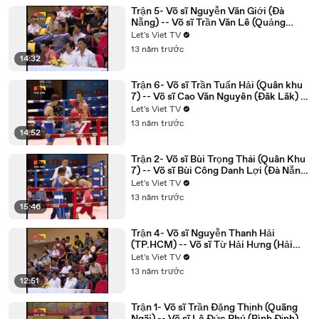
Trận 5- Võ sĩ Nguyễn Văn Giới (Đà
Nẵng) -- Võ sĩ Trần Văn Lê (Quảng
Ngãi) - YouTube
Let's Viet TV
13 năm trước
14:32
Trận 6- Võ sĩ Trần Tuấn Hải (Quân khu
7) -- Võ sĩ Cao Văn Nguyên (Đăk Lăk) -
YouTube
Let's Viet TV
13 năm trước
14:52
Trận 2- Võ sĩ Bùi Trọng Thái (Quân Khu
7) -- Võ sĩ Bùi Công Danh Lợi (Đà Nẵng)
- YouTube
Let's Viet TV
13 năm trước
15:46
Trận 4- Võ sĩ Nguyễn Thanh Hải
(TP.HCM) -- Võ sĩ Từ Hải Hưng (Hải
Phòng) - YouTube
Let's Viet TV
13 năm trước
12:51
Trận 1- Võ sĩ Trần Đặng Thịnh (Quãng