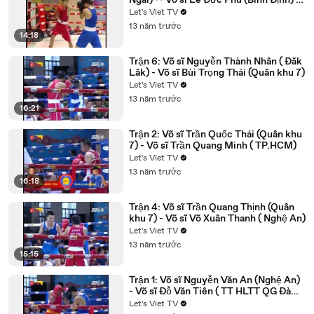
Ngãi) -- Võ sĩ Lê Đức Phú (Bình Định) -
YouTube
Let's Viet TV
13 năm trước
14:18
Trận 6: Võ sĩ Nguyễn Thành Nhân ( Đăk
Lăk) - Võ sĩ Bùi Trọng Thái (Quân khu 7)
Let's Viet TV
13 năm trước
16:21
Trận 2: Võ sĩ Trần Quốc Thái (Quân khu
7) - Võ sĩ Trần Quang Minh ( TP.HCM)
Let's Viet TV
13 năm trước
16:18
Trận 4: Võ sĩ Trần Quang Thịnh (Quân
khu 7) - Võ sĩ Võ Xuân Thanh ( Nghệ An)
Let's Viet TV
13 năm trước
15:15
Trận 1: Võ sĩ Nguyễn Văn An (Nghệ An)
- Võ sĩ Đỗ Văn Tiên ( TT HLTT QG Đà
Nẵng)
Let's Viet TV