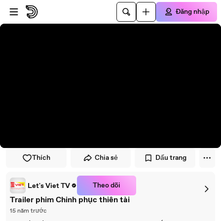
Đi đến trình phát
Đi đến nội dung chính
Đăng nhập
Thích
Chia sẻ
Dấu trang
Theo dõi
Let's Viet TV
Trailer phim Chinh phục thiên tài
15 năm trước