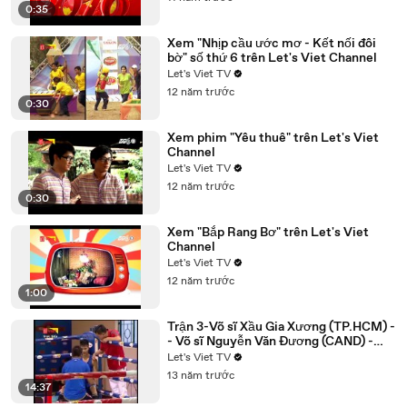
0:35
Xem "Nhịp cầu ước mơ - Kết nối đôi
bờ" số thứ 6 trên Let's Viet Channel
Let's Viet TV
12 năm trước
0:30
Xem phim "Yêu thuê" trên Let's Viet
Channel
Let's Viet TV
12 năm trước
0:30
Xem "Bắp Rang Bơ" trên Let's Viet
Channel
Let's Viet TV
12 năm trước
1:00
Trận 3-Võ sĩ Xầu Gia Xương (TP.HCM) -
- Võ sĩ Nguyễn Văn Đương (CAND) -
YouTube
Let's Viet TV
13 năm trước
14:37