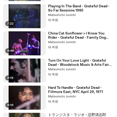
Playing In The Band - Grateful Dead -
So Far Sessions 1985
Matsumoto Junichi
15 年前
7:22
China Cat Sunflower > I Know You
Rider - Grateful Dead - Family Dog
Ballroom 1970
Matsumoto Junichi
15 年前
9:48
Turn On Your Love Light - Grateful
Dead - Woodstock Music & Arts Fair
1969
Matsumoto Junichi
15 年前
9:18
Hard To Handle - Grateful Dead -
Fillmore East, NYC April 29, 1971
Matsumoto Junichi
15 年前
9:16
トランジスタ・ラジオ - 忌野清志郎