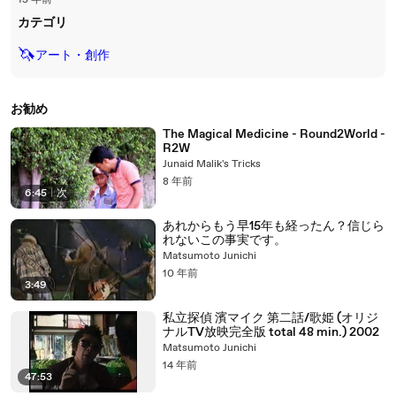
15 年前
カテゴリ
🦄
アート・創作
お勧め
The Magical Medicine - Round2World -
R2W
Junaid Malik's Tricks
8 年前
6:45
|
次
あれからもう早15年も経ったん？信じら
れないこの事実です。
Matsumoto Junichi
10 年前
3:49
私立探偵 濱マイク 第二話/歌姫 (オリジ
ナルTV放映完全版 total 48 min.) 2002
Matsumoto Junichi
14 年前
47:53