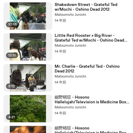
Shakedown Street - Grateful Ted
w/Mochi - Oshino Dead 2012
Matsumoto Junichi
14 年前
10:16
Little Red Rooster > Big River -
Grateful Ted w/Mochi - Oshino Dead
2012
Matsumoto Junichi
14 年前
12:11
Mr. Charlie - Grateful Ted - Oshino
Dead 2012
Matsumoto Junichi
14 年前
5:12
細野晴臣 - Hosono
Hallelujah/Television is Medicine Box
1993 (pt.3)
Matsumoto Junichi
14 年前
4:21
細野晴臣 - Hosono