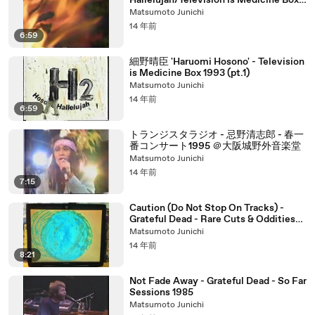
Hallelujah/Television is Medicine Box
1993 (pt.2)
Matsumoto Junichi
14 年前
6:59
細野晴臣 'Haruomi Hosono' - Television
is Medicine Box 1993 (pt.1)
Matsumoto Junichi
14 年前
6:59
トランジスタラジオ - 忌野清志郎 - 春一
番コンサート1995 ＠大阪城野外音楽堂
Matsumoto Junichi
14 年前
7:15
Caution (Do Not Stop On Tracks) -
Grateful Dead - Rare Cuts & Oddities
1966
Matsumoto Junichi
14 年前
8:21
Not Fade Away - Grateful Dead - So Far
Sessions 1985
Matsumoto Junichi