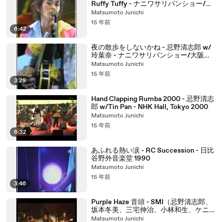
Ruffy Tuffy - ナニワサリバンショー/大
阪城ホール 2001
Matsumoto Junichi
15 年前
6:42
夜の散歩をしないかね - 忌野清志郎 w/
玲葉奈 - ナニワサリバンショー/大阪城
ホール 2001
Matsumoto Junichi
15 年前
3:29
Hand Clapping Rumba 2000 - 忌野清志
郎 w/Tin Pan - NHK Hall, Tokyo 2000
Matsumoto Junichi
15 年前
6:32
あふれる熱い涙 - RC Succession - 日比
谷野外音楽堂 1990
Matsumoto Junichi
15 年前
3:46
Purple Haze 音頭 - SMI（忌野清志郎、
坂本冬美、三宅伸治、小林和生、ケニ
ー・モズレー）- ロックの生まれた日
Matsumoto Junichi