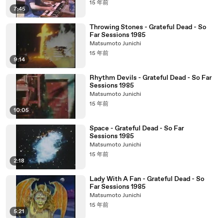
15 年前
7:45
Throwing Stones - Grateful Dead - So
Far Sessions 1985
Matsumoto Junichi
15 年前
9:14
Rhythm Devils - Grateful Dead - So Far
Sessions 1985
Matsumoto Junichi
15 年前
10:05
Space - Grateful Dead - So Far
Sessions 1985
Matsumoto Junichi
15 年前
2:18
Lady With A Fan - Grateful Dead - So
Far Sessions 1985
Matsumoto Junichi
15 年前
5:21