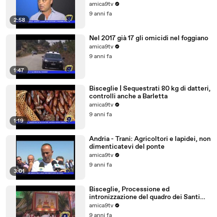
amica9tv
9 anni fa
2:58
Nel 2017 già 17 gli omicidi nel foggiano
amica9tv
9 anni fa
1:47
Bisceglie | Sequestrati 80 kg di datteri,
controlli anche a Barletta
amica9tv
9 anni fa
1:19
Andria - Trani: Agricoltori e lapidei, non
dimenticatevi del ponte
amica9tv
9 anni fa
3:01
Bisceglie, Processione ed
intronizzazione del quadro dei Santi
Martiri
amica9tv
9 anni fa