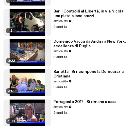
1:33
Bari | Controlli al Libertà, in via Nicolai
una pistola lanciarazzi
amica9tv
9 anni fa
1:24
Domenico Vacca da Andria a New York,
eccellenza di Puglia
amica9tv
9 anni fa
3:22
Barletta | Si ricompone la Democrazia
Cristiana
amica9tv
9 anni fa
3:00
Ferragosto 2017 | Si rimane a casa
amica9tv
9 anni fa
1:09