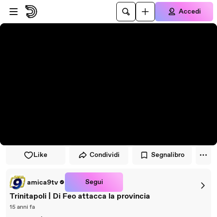
Vai al lettore
Passa al contenuto principale
Accedi
Like
Condividi
Segnalibro
Segui
amica9tv
Trinitapoli | Di Feo attacca la provincia
15 anni fa