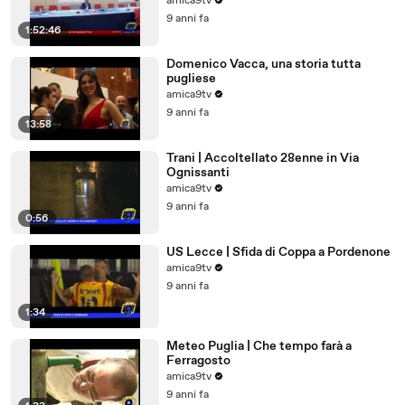
amica9tv
9 anni fa
1:52:46
Domenico Vacca, una storia tutta
pugliese
amica9tv
9 anni fa
13:58
Trani | Accoltellato 28enne in Via
Ognissanti
amica9tv
9 anni fa
0:56
US Lecce | Sfida di Coppa a Pordenone
amica9tv
9 anni fa
1:34
Meteo Puglia | Che tempo farà a
Ferragosto
amica9tv
9 anni fa