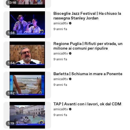
13:16
Bisceglie Jazz Festival | Ha chiuso la
rassegna Stanley Jordan
amica9tv
9 anni fa
1:56
Regione Puglia | Rifiuti per strada, un
milione ai comuni per ripulire
amica9tv
9 anni fa
1:54
Barletta | Schiuma in mare a Ponente
amica9tv
9 anni fa
1:52
TAP | Avanti con i lavori, ok dal CDM
amica9tv
9 anni fa
1:19