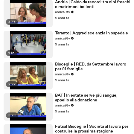
Andria | Caldo da record: tra cibi freschi
e matrimoni bollenti
amica9tv
9 anni fa
4:37
Taranto | Aggredisce anzia in ospedale
amica9tv
9 anni fa
1:16
Bisceglie | RED, da Settembre lavoro
per 81 famiglie
amica9tv
9 anni fa
2:22
BAT | In estate serve più sangue,
appello alla donazione
amica9tv
9 anni fa
3:23
Futsal Bisceglie | Società al lavoro per
costruire la prossima stagione