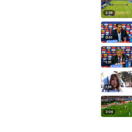
2:38
0:51
1:31
1:16
3:04