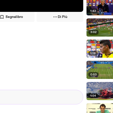
1:43
Segnalibro
Di Più
3:02
1:19
0:53
1:54