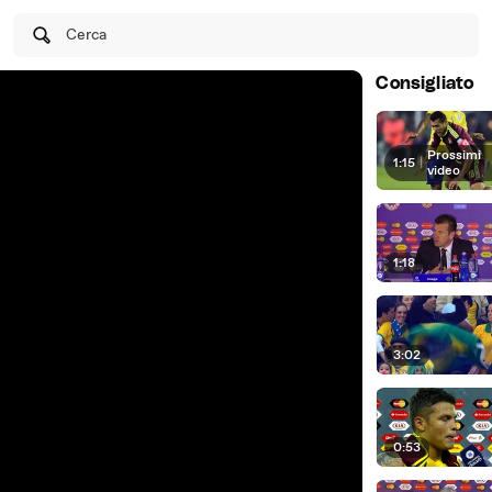
Cerca
Consigliato
Prossimi
1:15
|
video
1:18
3:02
0:53