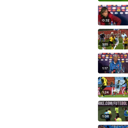
0:32
1:15
1:17
1:24
1:06