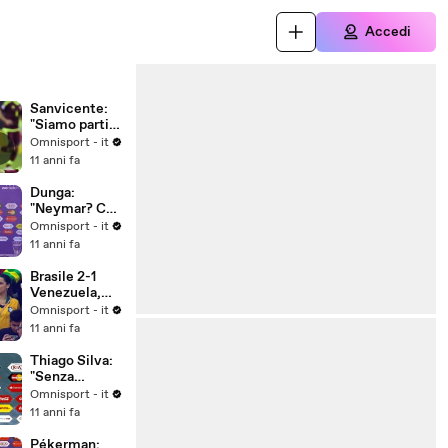
Accedi
Sanvicente:
"Siamo partiti
male"
Omnisport - it
11 anni fa
Dunga:
"Neymar? Ce
ne faremo una
Omnisport - it
ragione"
11 anni fa
Brasile 2-1
Venezuela,
gruppo C
Omnisport - it
11 anni fa
Thiago Silva:
"Senza
Neymar
Omnisport - it
decisivo il
11 anni fa
collettivo"
Pékerman: