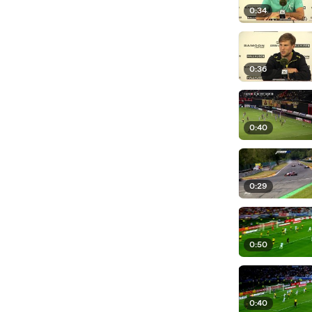
0:34
0:36
0:40
0:29
0:50
0:40