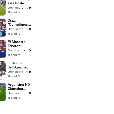
sarà finale
Kerber-
Omnisport - it
Pliskova
11 anni fa
Diaz:
"Complimenti
alla squadra"
Omnisport - it
11 anni fa
El Maestro
Tabarez:
"Poco
Omnisport - it
convinto della
11 anni fa
prestazione"
Il ritorno
dell'Apache, il
popolo del
Omnisport - it
Boca aspetta
11 anni fa
Tevez
Argentina 1-0
Giamaica,
gruppo B
Omnisport - it
11 anni fa