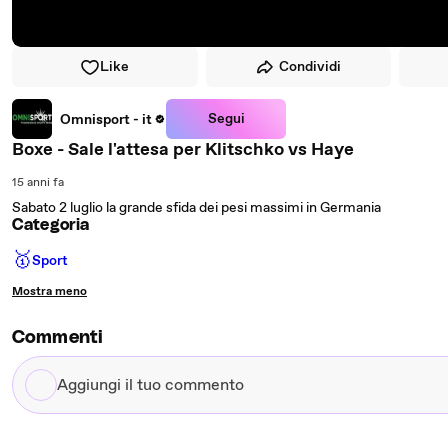
Like
Condividi
Segui
Omnisport - it
Boxe - Sale l'attesa per Klitschko vs Haye
15 anni fa
Sabato 2 luglio la grande sfida dei pesi massimi in Germania
Categoria
🥇
Sport
Mostra meno
Commenti
Aggiungi
il
tuo
commento