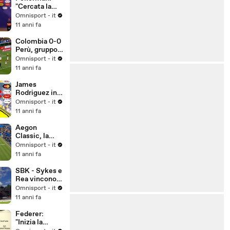
"Cercata la
vittoria in
Omnisport - it
ogni modo"
11 anni fa
Colombia 0-0
Perù, gruppo
C
Omnisport - it
11 anni fa
James
Rodriguez in
lacrime dopo
Omnisport - it
lo 0-0 con il
11 anni fa
Perù
Aegon
Classic, la
Kerber trionfa
Omnisport - it
sulla Pliskova
11 anni fa
SBK - Sykes e
Rea vincono a
Misano,
Omnisport - it
Biaggi due
11 anni fa
volte sesto
Federer:
"Inizia la