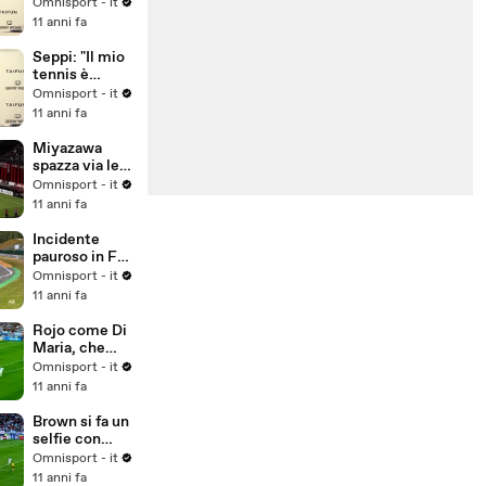
preparazione
Omnisport - it
per
11 anni fa
Wimbledon..."
Seppi: "Il mio
tennis è
migliorato
Omnisport - it
negli anni"
11 anni fa
Miyazawa
spazza via le
ragnatele...
Omnisport - it
11 anni fa
Incidente
pauroso in F3,
illeso Gustavo
Omnisport - it
Menezes
11 anni fa
Rojo come Di
Maria, che
rabona!
Omnisport - it
11 anni fa
Brown si fa un
selfie con
Messi
Omnisport - it
11 anni fa