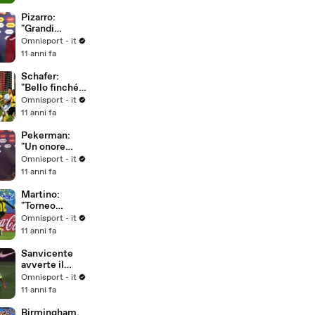
Pizarro:
"Grandi
obiettivi per il
Omnisport - it
Perù"
11 anni fa
Schafer:
"Bello finché è
durato..."
Omnisport - it
11 anni fa
Pekerman:
"Un onore
allenare la
Omnisport - it
Colombia"
11 anni fa
Martino:
"Torneo
intenso,
Omnisport - it
dobbiamo
11 anni fa
riposare per i
quarti"
Sanvicente
avverte il
Brasile: "La
Omnisport - it
storia si può
11 anni fa
cambiare"
Birmingham,