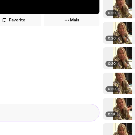
0:20
Favorito
Mais
0:20
0:20
0:20
0:19