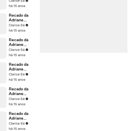
Galisteu para
Clarice Sá
o Marco
há 15 anos
Recado da
Adriane
Galisteu para
Clarice Sá
o Thiago
há 15 anos
Recado da
Adriane
Galisteu para
Clarice Sá
o Vanderley
há 15 anos
Recado da
Adriane
Galisteu para
Clarice Sá
o Marcio
há 15 anos
Recado da
Adriane
Galisteu para
Clarice Sá
o Luiz
há 15 anos
Recado da
Adriane
Galisteu para
Clarice Sá
o Alessandro
há 15 anos