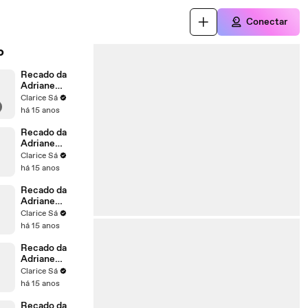
Conectar
o
Recado da
Adriane
Galisteu para
Clarice Sá
a Simoni
há 15 anos
Recado da
Adriane
Galisteu para
Clarice Sá
a Carla
há 15 anos
Recado da
Adriane
Galisteu para
Clarice Sá
o Camilo
há 15 anos
Recado da
Adriane
Galisteu para
Clarice Sá
a Marilena
há 15 anos
Recado da