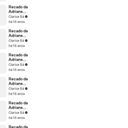
Recado da
Adriane
Galisteu para
Clarice Sá
o André
há 15 anos
Recado da
Adriane
Galisteu para
Clarice Sá
a Andreia
há 15 anos
Recado da
Adriane
Galisteu para
Clarice Sá
o Alexandre
há 15 anos
Recado da
Adriane
Galisteu para
Clarice Sá
a Manuela
há 15 anos
Recado da
Adriane
Galisteu para
Clarice Sá
a Alessandra
há 15 anos
Recado da