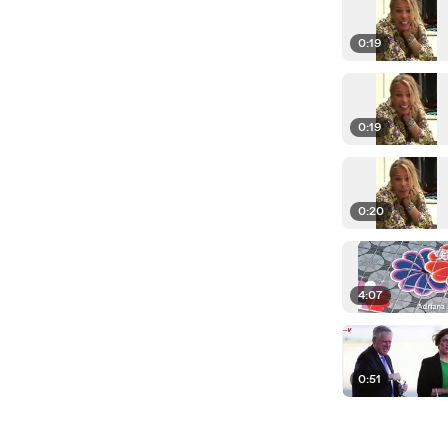
0:19
0:19
0:20
4:07
0:51