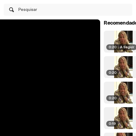
Pesquisar
Recomendad
0:20
|
A Seguir
0:20
0:20
0:19