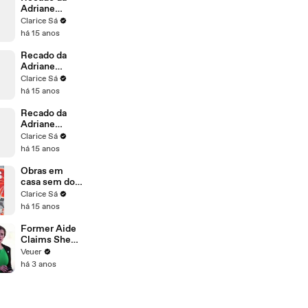
Adriane
Galisteu para
Clarice Sá
o Abel
há 15 anos
Recado da
Adriane
Galisteu para
Clarice Sá
a Adriana
há 15 anos
Recado da
Adriane
Galisteu para
Clarice Sá
o Adrian
há 15 anos
Obras em
casa sem dor
de cabeça
Clarice Sá
há 15 anos
Former Aide
Claims She
Was Asked to
Veuer
Make a ‘Hit
há 3 anos
List’ For
Trump