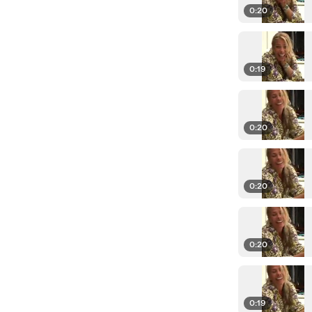
0:20
0:19
0:20
0:20
0:20
0:19