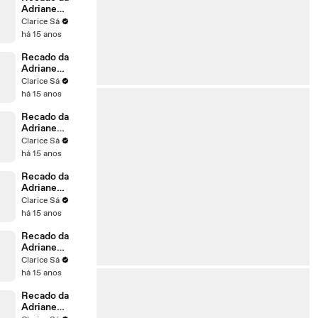
Adriane
Galisteu para
Clarice Sá
a Solange
há 15 anos
Recado da
Adriane
Galisteu para
Clarice Sá
a Sônia
há 15 anos
Recado da
Adriane
Galisteu para
Clarice Sá
o Aran
há 15 anos
Recado da
Adriane
Galisteu para
Clarice Sá
o Antonio
há 15 anos
Recado da
Adriane
Galisteu para
Clarice Sá
a Maria
há 15 anos
Recado da
Adriane