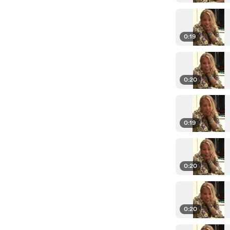
0:19
0:20
0:19
0:20
0:20