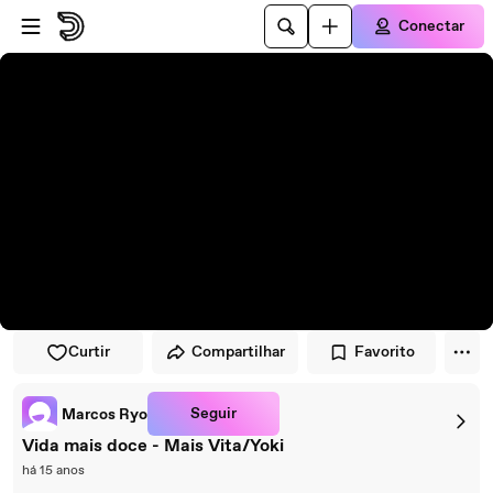
Pular para o player
Ir para o conteúdo principal
Conectar
Curtir
Compartilhar
Favorito
Seguir
Marcos Ryo
Vida mais doce - Mais Vita/Yoki
há 15 anos