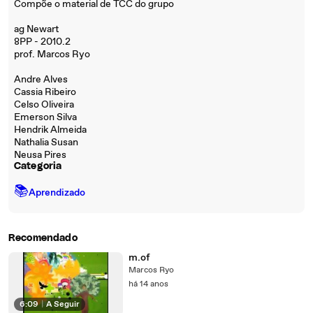
Compõe o material de TCC do grupo
ag Newart
8PP - 2010.2
prof. Marcos Ryo
Andre Alves
Cassia Ribeiro
Celso Oliveira
Emerson Silva
Hendrik Almeida
Nathalia Susan
Neusa Pires
Categoria
📚
Aprendizado
Recomendado
m.of
Marcos Ryo
há 14 anos
6:09
|
A Seguir