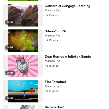
Comercial Cengage Learning
Marcos Ryo
há 15 anos
0:36
"Ideias" - EPA
Marcos Ryo
há 15 anos
0:55
Dear Romeu e Julieta - Sanrio
Marcos Ryo
há 15 anos
0:49
Fiat Tetrafuel
Marcos Ryo
há 15 anos
0:36
Banana Boat