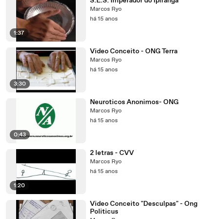
S.E.S. Imperador do Ipiranga
Marcos Ryo
há 15 anos
1:37
Video Conceito - ONG Terra
Marcos Ryo
há 15 anos
3:30
Neuroticos Anonimos- ONG
Marcos Ryo
há 15 anos
0:43
2 letras - CVV
Marcos Ryo
há 15 anos
1:20
Video Conceito "Desculpas" - Ong
Politicus