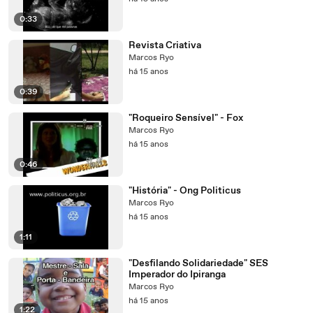
0:33
Revista Criativa
Marcos Ryo
há 15 anos
0:39
"Roqueiro Sensível" - Fox
Marcos Ryo
há 15 anos
0:46
"História" - Ong Politicus
Marcos Ryo
há 15 anos
1:11
"Desfilando Solidariedade" SES
Imperador do Ipiranga
Marcos Ryo
há 15 anos
1:22