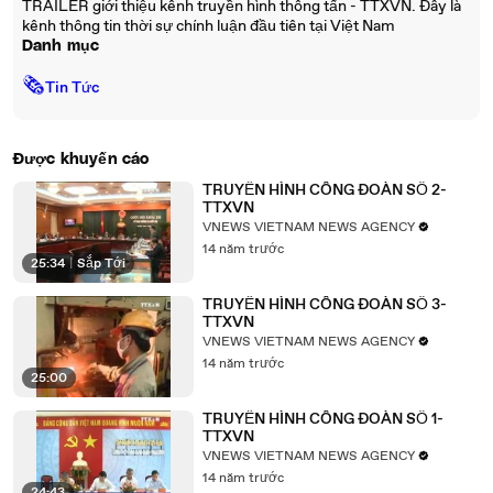
TRAILER giới thiệu kênh truyền hình thông tấn - TTXVN. Đây là
kênh thông tin thời sự chính luận đầu tiên tại Việt Nam
Danh mục
🗞
Tin Tức
Được khuyến cáo
TRUYỀN HÌNH CÔNG ĐOÀN SỐ 2-
TTXVN
VNEWS VIETNAM NEWS AGENCY
14 năm trước
25:34
|
Sắp Tới
TRUYỀN HÌNH CÔNG ĐOÀN SỐ 3-
TTXVN
VNEWS VIETNAM NEWS AGENCY
14 năm trước
25:00
TRUYỀN HÌNH CÔNG ĐOÀN SỐ 1-
TTXVN
VNEWS VIETNAM NEWS AGENCY
14 năm trước