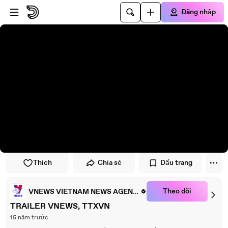
Đi đến trình phát
Đi đến nội dung chính
Đăng nhập
Thích
Chia sẻ
Dấu trang
Theo dõi
VNEWS VIETNAM NEWS AGENCY
TRAILER VNEWS, TTXVN
15 năm trước