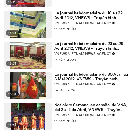
15:11
Le journal hebdomadaire du 16 au 22
Avril 2012, VNEWS - Truyền hình
Thông tấn xã Việt Nam
VNEWS VIETNAM NEWS AGENCY
14 năm trước
15:38
Le journal hebdomadaire du 23 au 29
Avril 2012, VNEWS - Truyền hình
Thông tấn xã Việt Nam
VNEWS VIETNAM NEWS AGENCY
14 năm trước
15:31
Le journal hebdomadaire du 30 Avril au
6 Mai 2012, VNEWS - Truyền hình
Thông tấn xã Việt Nam
VNEWS VIETNAM NEWS AGENCY
14 năm trước
15:31
Noticiero Semanal en español de VNA,
del 2 al 8 de Abril, VNEWS - Truyền
hình Thông tấn xã Việt Nam
VNEWS VIETNAM NEWS AGENCY
14 năm trước
14:41