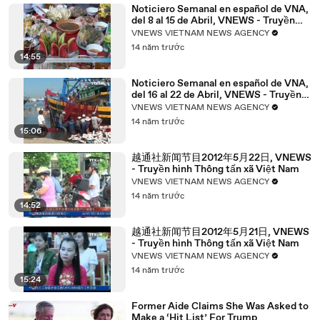
Noticiero Semanal en español de VNA,
del 8 al 15 de Abril, VNEWS - Truyền
hình Thông tấn xã Việt Nam
VNEWS VIETNAM NEWS AGENCY
14 năm trước
14:55
Noticiero Semanal en español de VNA,
del 16 al 22 de Abril, VNEWS - Truyền
hình Thông tấn xã Việt Nam
VNEWS VIETNAM NEWS AGENCY
14 năm trước
15:06
越通社新闻节目2012年5月22日, VNEWS
- Truyền hình Thông tấn xã Việt Nam
VNEWS VIETNAM NEWS AGENCY
14 năm trước
14:52
越通社新闻节目2012年5月21日, VNEWS
- Truyền hình Thông tấn xã Việt Nam
VNEWS VIETNAM NEWS AGENCY
14 năm trước
15:24
Former Aide Claims She Was Asked to
Make a ‘Hit List’ For Trump