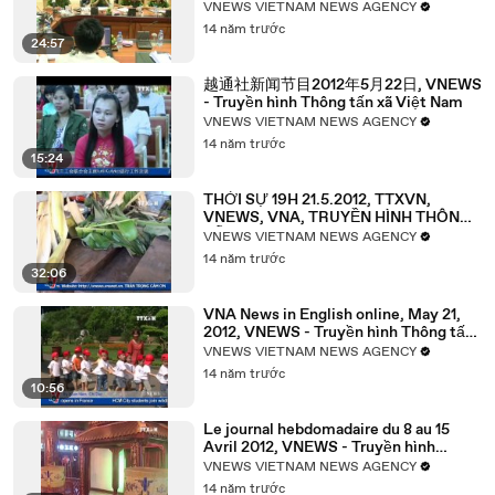
Việt Nam
VNEWS VIETNAM NEWS AGENCY
14 năm trước
24:57
越通社新闻节目2012年5月22日, VNEWS
- Truyền hình Thông tấn xã Việt Nam
VNEWS VIETNAM NEWS AGENCY
14 năm trước
15:24
THỜI SỰ 19H 21.5.2012, TTXVN,
VNEWS, VNA, TRUYỀN HÌNH THÔNG
TẤN, TTXVN
VNEWS VIETNAM NEWS AGENCY
14 năm trước
32:06
VNA News in English online, May 21,
2012, VNEWS - Truyền hình Thông tấn
xã Việt Nam
VNEWS VIETNAM NEWS AGENCY
14 năm trước
10:56
Le journal hebdomadaire du 8 au 15
Avril 2012, VNEWS - Truyền hình
Thông tấn xã Việt Nam
VNEWS VIETNAM NEWS AGENCY
14 năm trước