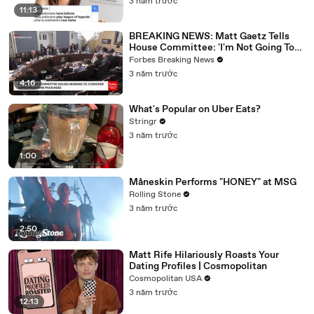
3 năm trước
11:13
BREAKING NEWS: Matt Gaetz Tells
House Committee: 'I'm Not Going To
Vote For A Continuing Resolution'
Forbes Breaking News
3 năm trước
4:16
What's Popular on Uber Eats?
Stringr
3 năm trước
1:00
Måneskin Performs "HONEY" at MSG
Rolling Stone
3 năm trước
2:50
Matt Rife Hilariously Roasts Your
Dating Profiles | Cosmopolitan
Cosmopolitan USA
3 năm trước
12:13