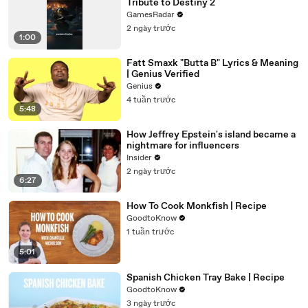
Tribute to Destiny 2
GamesRadar
2 ngày trước
1:00
Fatt Smaxk "Butta B" Lyrics & Meaning
| Genius Verified
Genius
4 tuần trước
5:48
How Jeffrey Epstein's island became a
nightmare for influencers
Insider
2 ngày trước
6:27
How To Cook Monkfish | Recipe
GoodtoKnow
1 tuần trước
5:01
Spanish Chicken Tray Bake | Recipe
GoodtoKnow
3 ngày trước