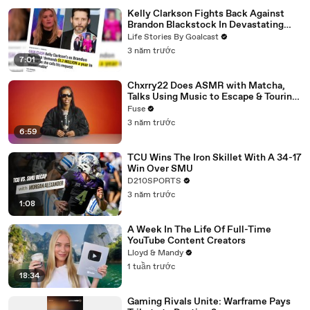
Kelly Clarkson Fights Back Against
Brandon Blackstock In Devastating
Divorce Battle
Life Stories By Goalcast
3 năm trước
7:01
Chxrry22 Does ASMR with Matcha,
Talks Using Music to Escape & Touring
with The Weeknd
Fuse
3 năm trước
6:59
TCU Wins The Iron Skillet With A 34-17
Win Over SMU
D210SPORTS
3 năm trước
1:08
A Week In The Life Of Full-Time
YouTube Content Creators
Lloyd & Mandy
1 tuần trước
18:34
Gaming Rivals Unite: Warframe Pays