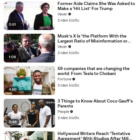
Former Aide Claims She Was Asked to
Make a ‘Hit List’ For Trump
Veuer
3 năm trước
0:51
Musk’s X Is ‘the Platform With the
Largest Ratio of Misinformation or
Disinformation’ Amongst All Social
Veuer
Media Platforms
3 năm trước
1:08
59 companies that are changing the
world: From Tesla to Chobani
Fortune
3 năm trước
4:50
3 Things to Know About Coco Gauff's
Parents
People
3 năm trước
0:46
Hollywood Writers Reach ‘Tentative
Agreement’ With Studios After 146