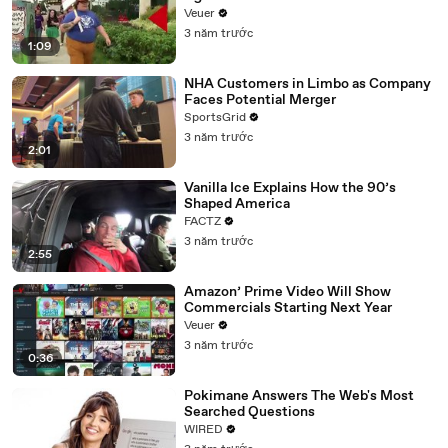
Day Strike
Veuer
3 năm trước
1:09
NHA Customers in Limbo as Company
Faces Potential Merger
SportsGrid
3 năm trước
2:01
Vanilla Ice Explains How the 90’s
Shaped America
FACTZ
3 năm trước
2:55
Amazon’ Prime Video Will Show
Commercials Starting Next Year
Veuer
3 năm trước
0:36
Pokimane Answers The Web's Most
Searched Questions
WIRED