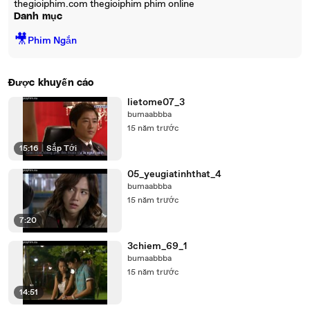
thegioiphim.com thegioiphim phim online
Danh mục
🎥
Phim Ngắn
Được khuyến cáo
lietome07_3
bumaabbba
15 năm trước
15:16
|
Sắp Tới
05_yeugiatinhthat_4
bumaabbba
15 năm trước
7:20
3chiem_69_1
bumaabbba
15 năm trước
14:51