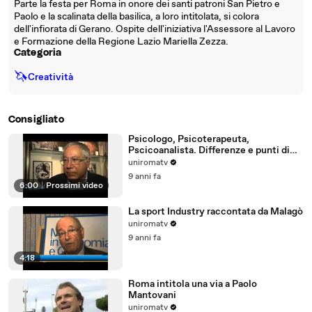
Parte la festa per Roma in onore dei santi patroni San Pietro e
Paolo e la scalinata della basilica, a loro intitolata, si colora
dell'infiorata di Gerano. Ospite dell'iniziativa l'Assessore al Lavoro
e Formazione della Regione Lazio Mariella Zezza.
Categoria
🦄
Creatività
Consigliato
Psicologo, Psicoterapeuta,
Pscicoanalista. Differenze e punti di
incontro
uniromatv
9 anni fa
6:00
|
Prossimi video
La sport Industry raccontata da Malagò
uniromatv
9 anni fa
4:18
Roma intitola una via a Paolo
Mantovani
uniromatv