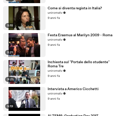
Come si diventa regista in Italia?
uniromatv
9 anni fa
5:15
Festa Erasmus al Marilyn 2009 - Roma
uniromatv
9 anni fa
5:21
Inchiesta sul "Portale dello studente"
Roma Tre
uniromatv
9 anni fa
9:25
Intervista a Americo Cicchetti
uniromatv
9 anni fa
5:19