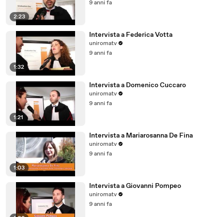
9 anni fa
2:23
Intervista a Federica Votta
uniromatv
9 anni fa
1:32
Intervista a Domenico Cuccaro
uniromatv
9 anni fa
1:21
Intervista a Mariarosanna De Fina
uniromatv
9 anni fa
1:03
Intervista a Giovanni Pompeo
uniromatv
9 anni fa