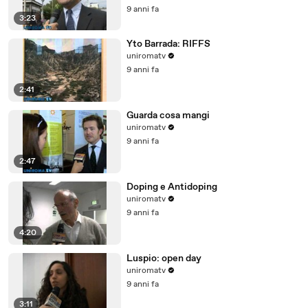
9 anni fa
3:23
Yto Barrada: RIFFS
uniromatv
9 anni fa
2:41
Guarda cosa mangi
uniromatv
9 anni fa
2:47
Doping e Antidoping
uniromatv
9 anni fa
4:20
Luspio: open day
uniromatv
9 anni fa
3:11