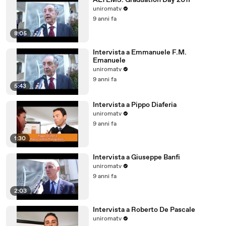
ALTEMS: Graduation Day 2017
uniromatv
9 anni fa
8:05
Intervista a Emmanuele F.M.
Emanuele
uniromatv
9 anni fa
5:43
Intervista a Pippo Diaferia
uniromatv
9 anni fa
1:30
Intervista a Giuseppe Banfi
uniromatv
9 anni fa
2:03
Intervista a Roberto De Pascale
uniromatv