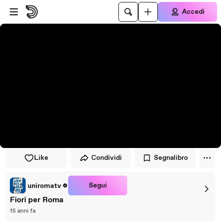
Vai al lettore
Passa al contenuto principale
Accedi
Like
Condividi
Segnalibro
Segui
uniromatv
Fiori per Roma
15 anni fa