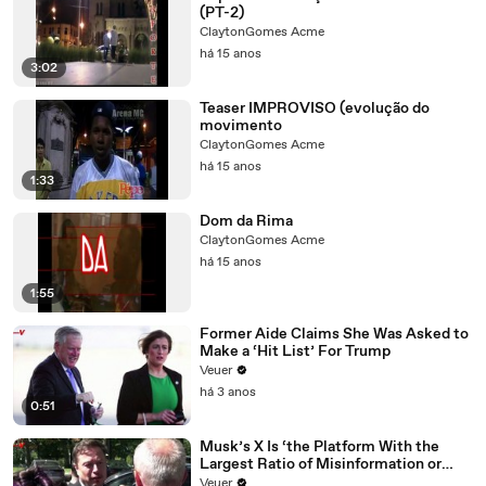
(PT-2)
ClaytonGomes Acme
há 15 anos
3:02
Teaser IMPROVISO (evolução do
movimento
ClaytonGomes Acme
há 15 anos
1:33
Dom da Rima
ClaytonGomes Acme
há 15 anos
1:55
Former Aide Claims She Was Asked to
Make a ‘Hit List’ For Trump
Veuer
há 3 anos
0:51
Musk’s X Is ‘the Platform With the
Largest Ratio of Misinformation or
Disinformation’ Amongst All Social
Veuer