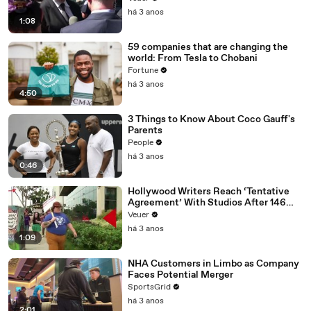
Media Platforms
há 3 anos
1:08
59 companies that are changing the
world: From Tesla to Chobani
Fortune
há 3 anos
4:50
3 Things to Know About Coco Gauff's
Parents
People
há 3 anos
0:46
Hollywood Writers Reach ‘Tentative
Agreement’ With Studios After 146
Day Strike
Veuer
há 3 anos
1:09
NHA Customers in Limbo as Company
Faces Potential Merger
SportsGrid
há 3 anos
2:01