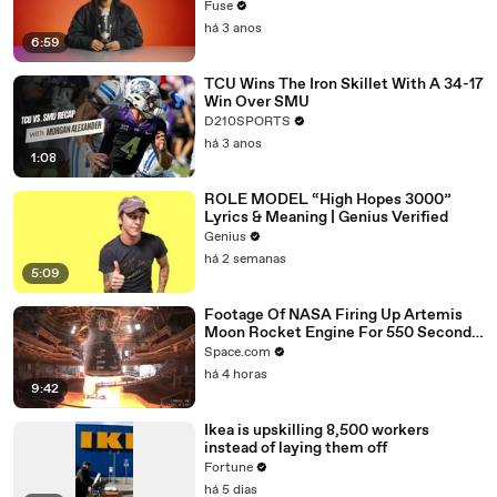
with The Weeknd
Fuse
há 3 anos
6:59
TCU Wins The Iron Skillet With A 34-17
Win Over SMU
D210SPORTS
há 3 anos
1:08
ROLE MODEL “High Hopes 3000”
Lyrics & Meaning | Genius Verified
Genius
há 2 semanas
5:09
Footage Of NASA Firing Up Artemis
Moon Rocket Engine For 550 Second
Test
Space.com
há 4 horas
9:42
Ikea is upskilling 8,500 workers
instead of laying them off
Fortune
há 5 dias