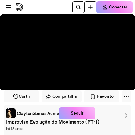
Pular para o player
Ir para o conteúdo principal
Conectar
Curtir
Compartilhar
Favorito
Seguir
ClaytonGomes Acme
Improviso Evolução do Movimento (PT-1)
há 15 anos