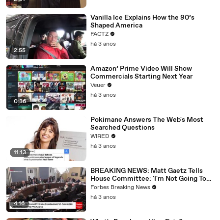
Vanilla Ice Explains How the 90’s
Shaped America
FACTZ
há 3 anos
2:55
Amazon’ Prime Video Will Show
Commercials Starting Next Year
Veuer
há 3 anos
0:36
Pokimane Answers The Web's Most
Searched Questions
WIRED
há 3 anos
11:13
BREAKING NEWS: Matt Gaetz Tells
House Committee: 'I'm Not Going To
Vote For A Continuing Resolution'
Forbes Breaking News
há 3 anos
4:16