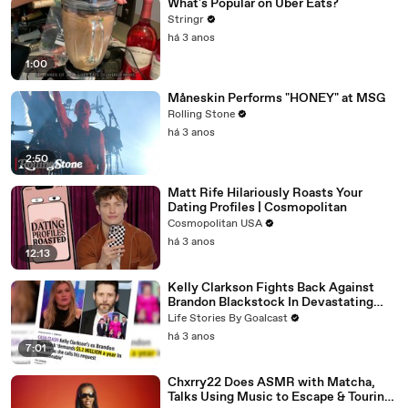
What's Popular on Uber Eats?
Stringr
há 3 anos
1:00
Måneskin Performs "HONEY" at MSG
Rolling Stone
há 3 anos
2:50
Matt Rife Hilariously Roasts Your
Dating Profiles | Cosmopolitan
Cosmopolitan USA
há 3 anos
12:13
Kelly Clarkson Fights Back Against
Brandon Blackstock In Devastating
Divorce Battle
Life Stories By Goalcast
há 3 anos
7:01
Chxrry22 Does ASMR with Matcha,
Talks Using Music to Escape & Touring