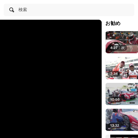
検索
お勧め
4:27
|
次
3:34
10:56
13:32