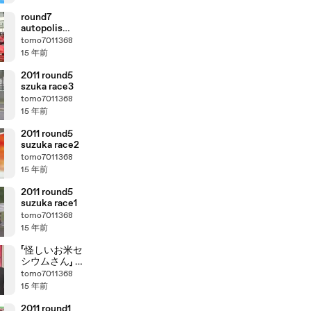
round7
autopolis
race3001
tomo7011368
15 年前
2011 round5
szuka race3
tomo7011368
15 年前
2011 round5
suzuka race2
tomo7011368
15 年前
2011 round5
suzuka race1
tomo7011368
15 年前
「怪しいお米セ
シウムさん」 東
海テレビ番組
tomo7011368
中に不謹慎な
15 年前
表示
2011 round1