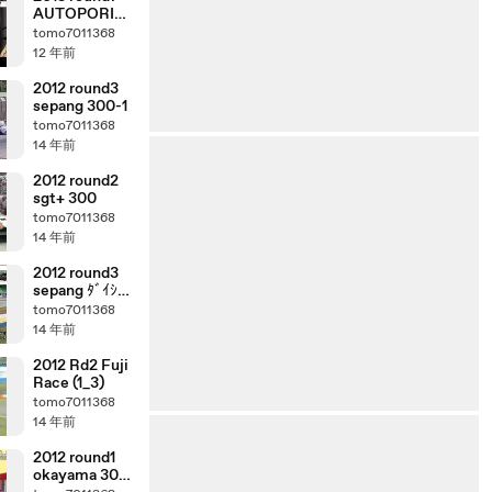
AUTOPORIS
gt500
tomo7011368
12 年前
2012 round3
sepang 300-1
tomo7011368
14 年前
2012 round2
sgt+ 300
tomo7011368
14 年前
2012 round3
sepang ﾀﾞｲｼﾞｪ
ｽﾄ
tomo7011368
14 年前
2012 Rd2 Fuji
Race (1_3)
tomo7011368
14 年前
2012 round1
okayama 300