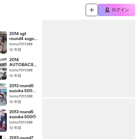
ログイン
2014 sgt
round4 sugo
dijest
tomo7011368
12 年前
2014
AUTOBACS
SUPER GT
tomo7011368
Round3
12 年前
2013 round5
suzuka 500
sgt+②
tomo7011368
12 年前
2013 round5
suzuka 500①
tomo7011368
12 年前
2013 round7