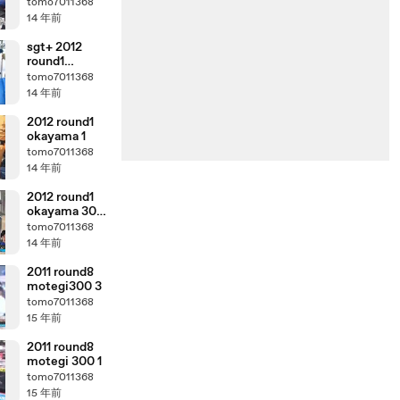
gt+2
tomo7011368
14 年前
sgt+ 2012
round1
okayama 500
tomo7011368
14 年前
2012 round1
okayama 1
tomo7011368
14 年前
2012 round1
okayama 300
1
tomo7011368
14 年前
2011 round8
motegi300 3
tomo7011368
15 年前
2011 round8
motegi 300 1
tomo7011368
15 年前