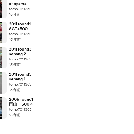
okayama
SGT+ 300
tomo7011368
15 年前
2011 round1
SGT+500
tomo7011368
15 年前
2011 round3
sepang 2
tomo7011368
15 年前
2011 round3
sepang 1
tomo7011368
15 年前
2009 round1
岡山 500 4
tomo7011368
15 年前