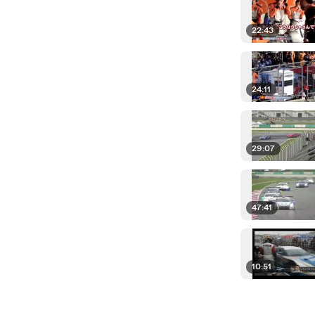
22:43
24:11
29:07
47:41
10:51