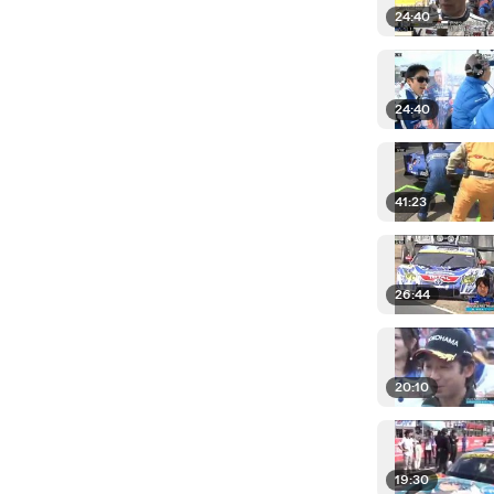
24:40
24:40
41:23
26:44
20:10
19:30