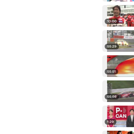
10:00
55:29
55:51
55:56
1:29