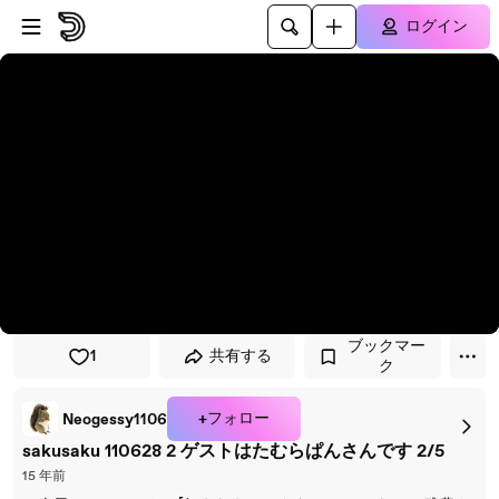
プレイヤーにスキップ
メインコンテンツにスキップ
ログイン
ブックマー
1
共有する
ク
+フォロー
Neogessy1106
sakusaku 110628 2 ゲストはたむらぱんさんです 2/5
15 年前