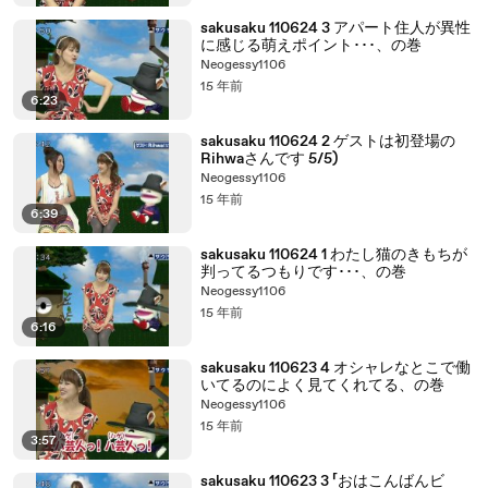
sakusaku 110624 3 アパート住人が異性
に感じる萌えポイント･･･、の巻
Neogessy1106
15 年前
6:23
sakusaku 110624 2 ゲストは初登場の
Rihwaさんです 5/5)
Neogessy1106
15 年前
6:39
sakusaku 110624 1 わたし猫のきもちが
判ってるつもりです･･･、の巻
Neogessy1106
15 年前
6:16
sakusaku 110623 4 オシャレなとこで働
いてるのによく見てくれてる、の巻
Neogessy1106
15 年前
3:57
sakusaku 110623 3 「おはこんばんビ