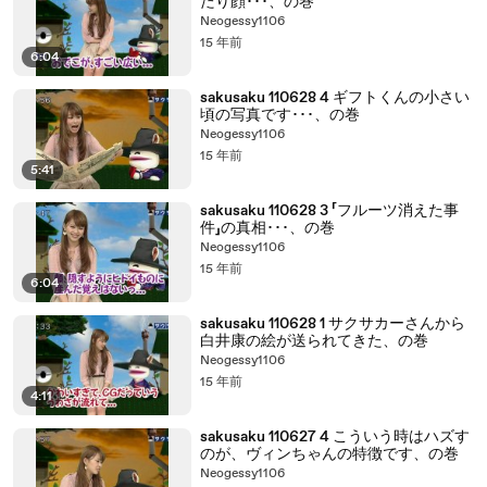
たり顔･･･、の巻
Neogessy1106
15 年前
6:04
sakusaku 110628 4 ギフトくんの小さい
頃の写真です･･･、の巻
Neogessy1106
15 年前
5:41
sakusaku 110628 3 「フルーツ消えた事
件」の真相･･･、の巻
Neogessy1106
15 年前
6:04
sakusaku 110628 1 サクサカーさんから
白井康の絵が送られてきた、の巻
Neogessy1106
15 年前
4:11
sakusaku 110627 4 こういう時はハズす
のが、ヴィンちゃんの特徴です、の巻
Neogessy1106