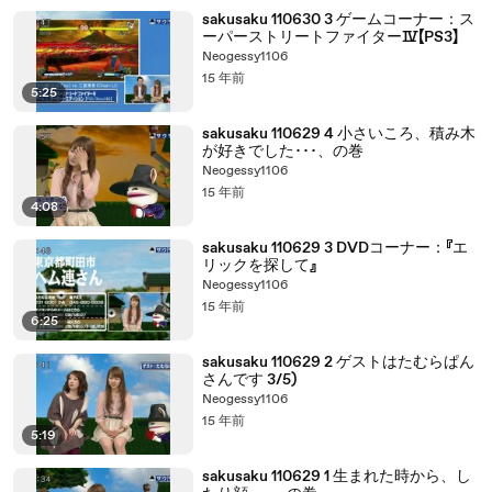
sakusaku 110630 3 ゲームコーナー：ス
ーパーストリートファイターⅣ【PS3】
Neogessy1106
15 年前
5:25
sakusaku 110629 4 小さいころ、積み木
が好きでした･･･、の巻
Neogessy1106
15 年前
4:08
sakusaku 110629 3 DVDコーナー：『エ
リックを探して』
Neogessy1106
15 年前
6:25
sakusaku 110629 2 ゲストはたむらぱん
さんです 3/5)
Neogessy1106
15 年前
5:19
sakusaku 110629 1 生まれた時から、し