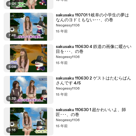
15 年前
6:01
sakusaku 110701 1 岐阜の小学生の夢は
なんのヨドミもない･･･、の巻
Neogessy1106
15 年前
7:48
sakusaku 110630 4 鉄道の画像に暖かい
目を･･･、の巻
Neogessy1106
15 年前
5:08
sakusaku 110630 2 ゲストはたむらぱん
さんです 4/5
Neogessy1106
15 年前
5:32
sakusaku 110630 1 超かわいいよ、師
匠･･･、の巻
Neogessy1106
15 年前
6:16