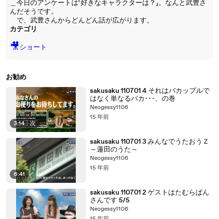
＿今日のアンケートは「好きなキャラクターは？」。なんと武豊さ
んだそうです。
で、武豊さんからどんどん話が広がります。
カテゴリ
🎥
ショート
お勧め
sakusaku 110701 4 それはバカップルで
はなく単なるバカ･･･、の巻
Neogessy1106
15 年前
3:14
|
次
sakusaku 110701 3 みんなでうたおうＺ
～蓮田のうた～
Neogessy1106
15 年前
6:41
sakusaku 110701 2 ゲストはたむらぱん
さんです 5/5
Neogessy1106