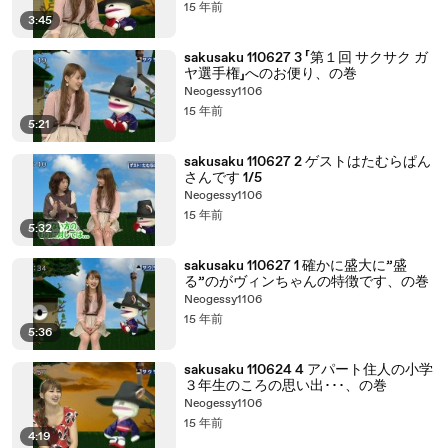
15 年前
3:45
sakusaku 110627 3 「第１回 サクサク ガ
ヤ選手権」へのお便り、の巻
Neogessy1106
15 年前
5:21
sakusaku 110627 2 ゲストはたむらぱん
さんです 1/5
Neogessy1106
15 年前
5:32
sakusaku 110627 1 確かに盛大に”盛
る”のがヴィンちゃんの特徴です、の巻
Neogessy1106
15 年前
5:36
sakusaku 110624 4 アパート住人の小学
３年生のころの思い出･･･、の巻
Neogessy1106
15 年前
4:19