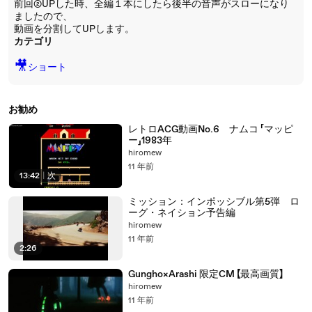
前回②UPした時、全編１本にしたら後半の音声がスローになり
ましたので、
動画を分割してUPします。
カテゴリ
🎥
ショート
お勧め
レトロACG動画No.6 ナムコ 「マッピ
ー」1983年
hiromew
11 年前
13:42
|
次
ミッション：インポッシブル第5弾 ロ
ーグ・ネイション予告編
hiromew
11 年前
2:26
Gungho×Arashi 限定CM 【最高画質】
hiromew
11 年前