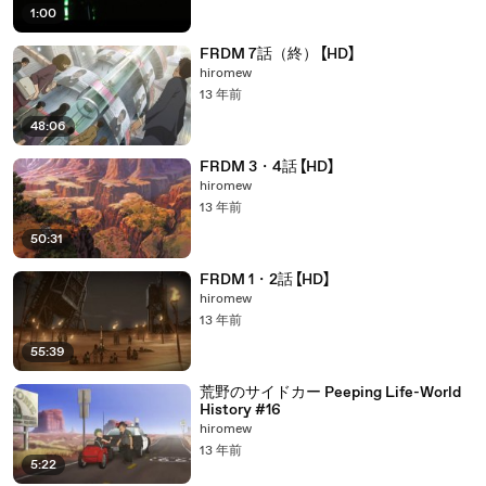
1:00
FRDM 7話（終） 【HD】
hiromew
13 年前
48:06
FRDM 3・4話 【HD】
hiromew
13 年前
50:31
FRDM 1・2話 【HD】
hiromew
13 年前
55:39
荒野のサイドカー Peeping Life-World
History #16
hiromew
13 年前
5:22