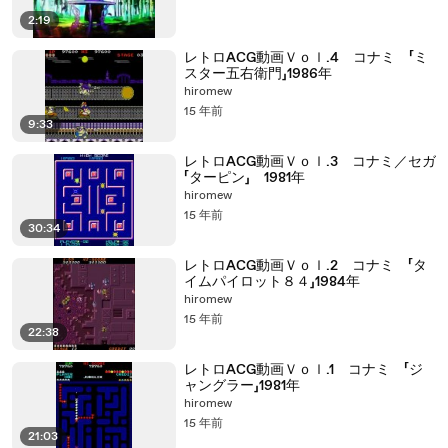
2:19
レトロACG動画Ｖｏｌ.4 コナミ 「ミ
スター五右衛門」1986年
hiromew
15 年前
9:33
レトロACG動画Ｖｏｌ.3 コナミ／セガ
「ターピン」 1981年
hiromew
15 年前
30:34
レトロACG動画Ｖｏｌ.2 コナミ 「タ
イムパイロット８４」1984年
hiromew
15 年前
22:38
レトロACG動画Ｖｏｌ.1 コナミ 「ジ
ャングラー」1981年
hiromew
15 年前
21:03