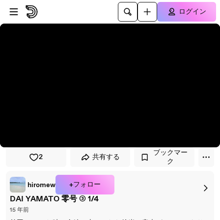
プレイヤーにスキップ
メインコンテンツにスキップ
ログイン
ブックマー
2
共有する
ク
+フォロー
hiromew
DAI YAMATO 零号 ③ 1/4
15 年前