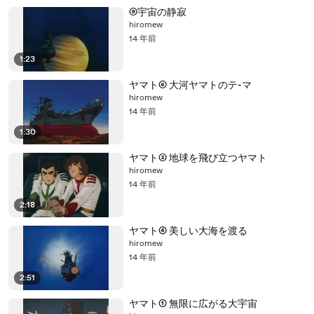
⑨宇宙の静寂
hiromew
14 年前
1:23
ヤマト⑥ 大河ヤマトのテ-マ
hiromew
14 年前
1:30
ヤマト② 地球を飛び立つヤマト
hiromew
14 年前
2:18
ヤマト④ 美しい大海を渡る
hiromew
14 年前
2:51
ヤマト① 無限に広がる大宇宙