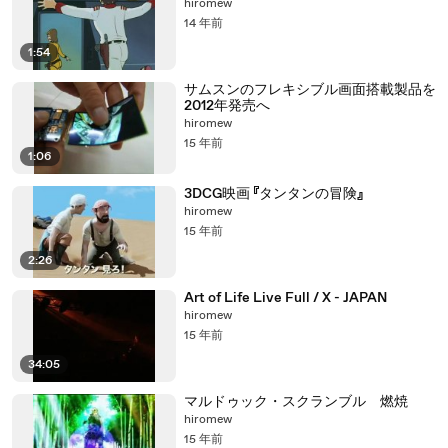
hiromew
14 年前
1:54
サムスンのフレキシブル画面搭載製品を
2012年発売へ
hiromew
15 年前
1:06
3DCG映画 『タンタンの冒険』
hiromew
15 年前
2:26
Art of Life Live Full / X - JAPAN
hiromew
15 年前
34:05
マルドゥック・スクランブル 燃焼
hiromew
15 年前