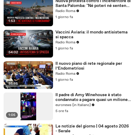
Nuova protesta contro l'inceneritore di
Santa Palomba: "Né poteri né sentenze
ci fermeranno!"
Radio Roma
1 giorno fa
1:53
Vaccini Aviaria: il mondo antisistema
si spacca
Radio Roma
1 giorno fa
54:02
Il nuovo piano di rete regionale per
l’Endometriosi
Radio Roma
1 giorno fa
55:55
Il padre di Amy Winehouse è stato
condannato a pagare quasi un milione
di sterline alle amiche
euronews (in Italiano)
5 ore fa
1:05
Le notizie del giorno | 04 agosto 2026
- Serale