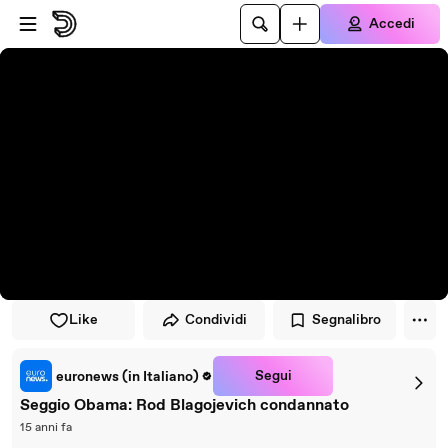
Vai al lettore
Passa al contenuto principale
Accedi
Like
Condividi
Segnalibro
Segui
euronews (in Italiano)
Seggio Obama: Rod Blagojevich condannato
15 anni fa