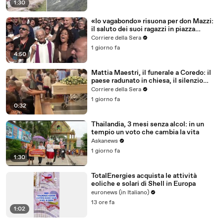
1:30
«Io vagabondo» risuona per don Mazzi:
il saluto dei suoi ragazzi in piazza
Sant'Ambrogio
Corriere della Sera
1 giorno fa
4:50
Mattia Maestri, il funerale a Coredo: il
paese radunato in chiesa, il silenzio
della famiglia, gli abbracci
Corriere della Sera
1 giorno fa
0:32
Thailandia, 3 mesi senza alcol: in un
tempio un voto che cambia la vita
Askanews
1 giorno fa
1:30
TotalEnergies acquista le attività
eoliche e solari di Shell in Europa
euronews (in Italiano)
13 ore fa
1:02