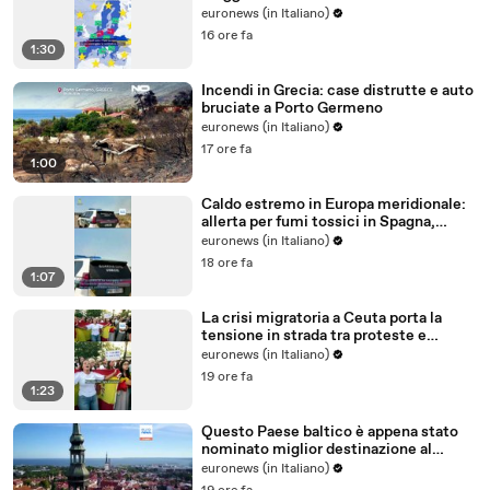
all'Ue?
euronews (in Italiano)
16 ore fa
1:30
Incendi in Grecia: case distrutte e auto
bruciate a Porto Germeno
euronews (in Italiano)
17 ore fa
1:00
Caldo estremo in Europa meridionale:
allerta per fumi tossici in Spagna,
Francia ferma reattori
euronews (in Italiano)
18 ore fa
1:07
La crisi migratoria a Ceuta porta la
tensione in strada tra proteste e
critiche al governo
euronews (in Italiano)
19 ore fa
1:23
Questo Paese baltico è appena stato
nominato miglior destinazione al
mondo per trasferirsi nel 2026
euronews (in Italiano)