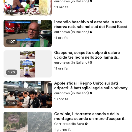
euronews (in Italiano)
10 ore fa
11:46
Incendio boschivo si estende in una
riserva naturale nel sud dei Paesi Bassi
euronews (in Italiano)
11 ore fa
1:07
Giappone, sospetto colpo di calore
uccide tre leoni nello zoo Tama di
Tokyo
euronews (in Italiano)
11 ore fa
1:26
Apple sfida il Regno Unito sui dati
criptati: è battaglia legale sulla privacy
euronews (in Italiano)
13 ore fa
1:36
Cervinia, il torrente esonda e dalla
montagna scende un muro d'acqua: il
video del nubifragio
Corriere della Sera
1 giorno fa