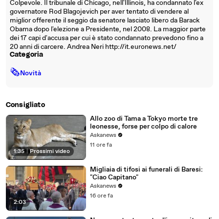
Colpevole. Il tribunale di Chicago, nell'Illinois, ha condannato l'ex
governatore Rod Blagojevich per aver tentato di vendere al
miglior offerente il seggio da senatore lasciato libero da Barack
Obama dopo l'elezione a Presidente, nel 2008. La maggior parte
dei 17 capi d'accusa per cui è stato condannato prevedono fino a
20 anni di carcere. Andrea Neri http://it.euronews.net/
Categoria
🗞
Novità
Consigliato
Allo zoo di Tama a Tokyo morte tre
leonesse, forse per colpo di calore
Askanews
11 ore fa
1:35
|
Prossimi video
Migliaia di tifosi ai funerali di Baresi:
"Ciao Capitano"
Askanews
16 ore fa
2:03