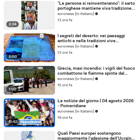
"Le persone si reinventeranno": il sarto
portoghese mantiene viva tradizione
degli abiti su misura
euronews (in Italiano)
13 ore fa
2:34
I segreti del deserto: nei paesaggi
antichi e nelle tradizioni vive
dell'Uzbekistan
euronews (in Italiano)
13 ore fa
5:00
Grecia, maxi incendio: i vigili del fuoco
combattono le fiamme spinte dal
vento
euronews (in Italiano)
15 ore fa
1:00
Le notizie del giorno | 04 agosto 2026
- Pomeridiane
euronews (in Italiano)
16 ore fa
11:42
Quali Paesi europei sostengono
maggiormente l'adesione dell'Ucraina