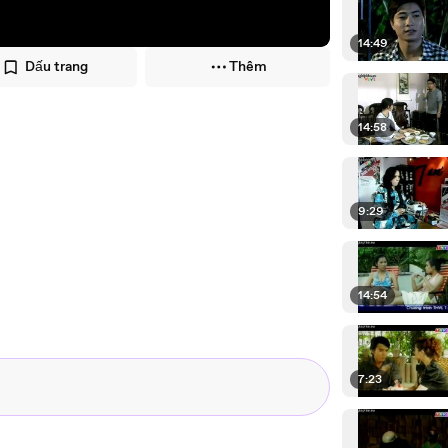
14:49
Dấu trang
Thêm
14:58
9:29
14:54
7:23