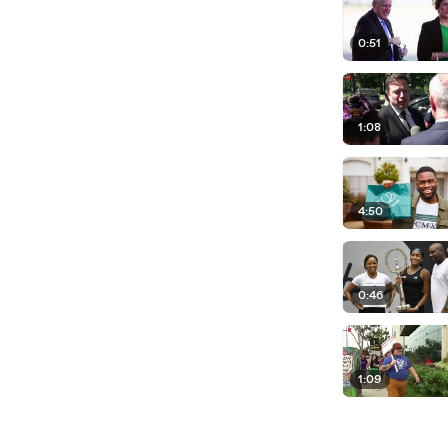
0:51
1:08
4:50
0:46
1:09