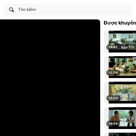
Tìm kiếm
Được khuyến
14:43
|
Sắp Tới
15:04
15:00
14:54