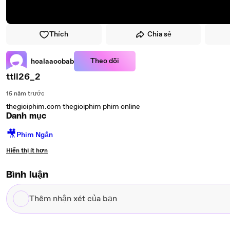
Thích
Chia sẻ
Theo dõi
hoalaaoobab
ttll26_2
15 năm trước
thegioiphim.com thegioiphim phim online
Danh mục
🎥
Phim Ngắn
Hiển thị ít hơn
Bình luận
Thêm
nhận
xét
của