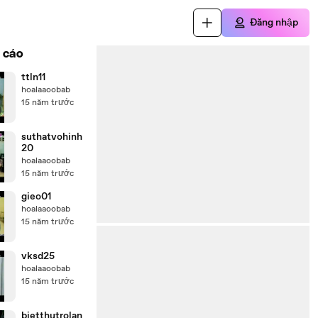
Đăng nhập
 cáo
ttln11
hoalaaoobab
15 năm trước
suthatvohinh
20
hoalaaoobab
15 năm trước
gieo01
hoalaaoobab
15 năm trước
vksd25
hoalaaoobab
15 năm trước
bietthutrolan