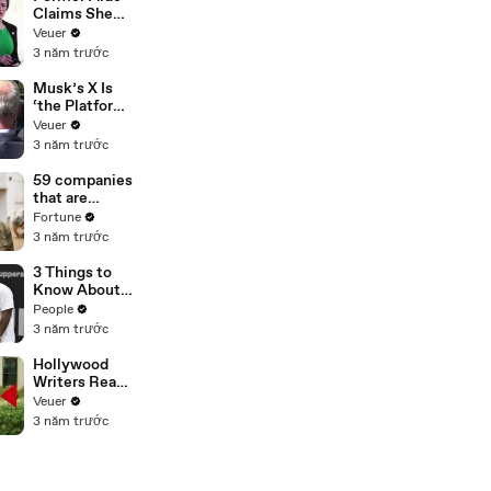
Claims She
Was Asked to
Veuer
Make a ‘Hit
3 năm trước
List’ For
Trump
Musk’s X Is
‘the Platform
With the
Veuer
Largest Ratio
3 năm trước
of
Misinformatio
59 companies
n or
that are
Disinformatio
changing the
Fortune
n’ Amongst
world: From
3 năm trước
All Social
Tesla to
Media
Chobani
3 Things to
Platforms
Know About
Coco Gauff's
People
Parents
3 năm trước
Hollywood
Writers Reach
‘Tentative
Veuer
Agreement’
3 năm trước
With Studios
After 146 Day
Strike