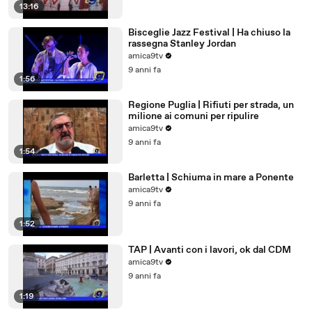
13:16
Bisceglie Jazz Festival | Ha chiuso la
rassegna Stanley Jordan
amica9tv
9 anni fa
1:56
Regione Puglia | Rifiuti per strada, un
milione ai comuni per ripulire
amica9tv
9 anni fa
1:54
Barletta | Schiuma in mare a Ponente
amica9tv
9 anni fa
1:52
TAP | Avanti con i lavori, ok dal CDM
amica9tv
9 anni fa
1:19