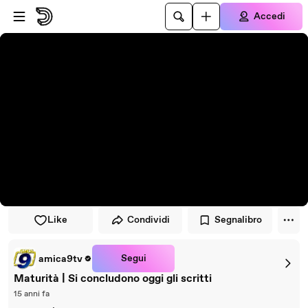
Vai al lettore
Passa al contenuto principale
Accedi
Like
Condividi
Segnalibro
Segui
amica9tv
Maturità | Si concludono oggi gli scritti
15 anni fa