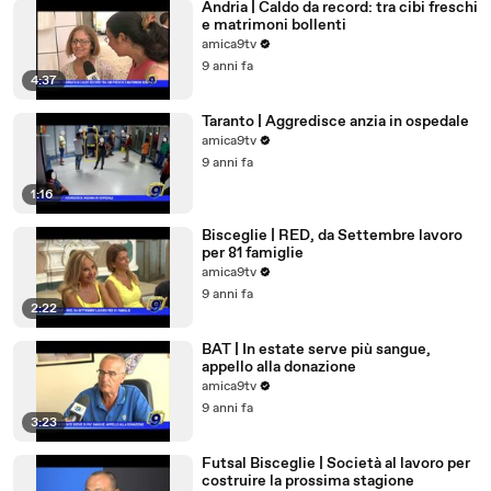
Andria | Caldo da record: tra cibi freschi
e matrimoni bollenti
amica9tv
9 anni fa
4:37
Taranto | Aggredisce anzia in ospedale
amica9tv
9 anni fa
1:16
Bisceglie | RED, da Settembre lavoro
per 81 famiglie
amica9tv
9 anni fa
2:22
BAT | In estate serve più sangue,
appello alla donazione
amica9tv
9 anni fa
3:23
Futsal Bisceglie | Società al lavoro per
costruire la prossima stagione