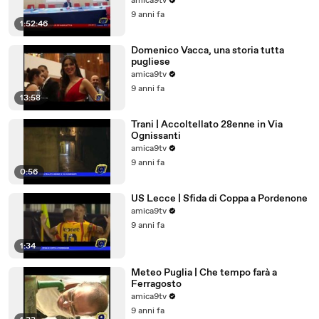
amica9tv
9 anni fa
1:52:46
Domenico Vacca, una storia tutta
pugliese
amica9tv
9 anni fa
13:58
Trani | Accoltellato 28enne in Via
Ognissanti
amica9tv
9 anni fa
0:56
US Lecce | Sfida di Coppa a Pordenone
amica9tv
9 anni fa
1:34
Meteo Puglia | Che tempo farà a
Ferragosto
amica9tv
9 anni fa