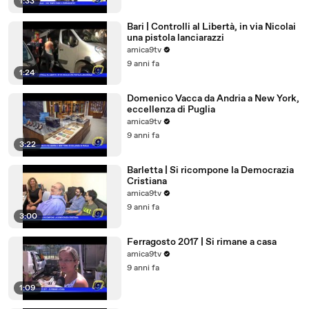
1:33
Bari | Controlli al Libertà, in via Nicolai
una pistola lanciarazzi
amica9tv
9 anni fa
1:24
Domenico Vacca da Andria a New York,
eccellenza di Puglia
amica9tv
9 anni fa
3:22
Barletta | Si ricompone la Democrazia
Cristiana
amica9tv
9 anni fa
3:00
Ferragosto 2017 | Si rimane a casa
amica9tv
9 anni fa
1:09