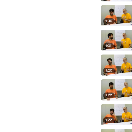
1:30
1:31
1:20
1:22
1:22