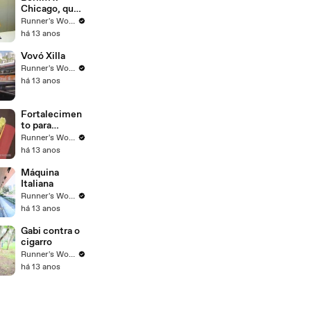
Chicago, qual
a melhor
Runner's World Brasil
maratona?
há 13 anos
Vovó Xilla
Runner's World Brasil
há 13 anos
Fortalecimen
to para
Corredores
Runner's World Brasil
há 13 anos
Máquina
Italiana
Runner's World Brasil
há 13 anos
Gabi contra o
cigarro
Runner's World Brasil
há 13 anos