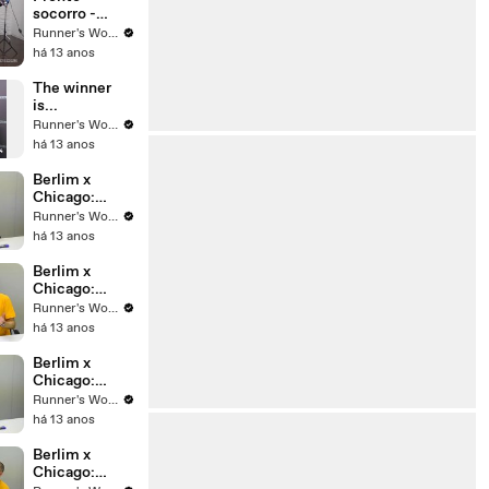
socorro -
Fascite
Runner's World Brasil
Plantar
há 13 anos
The winner
is...
Runner's World Brasil
há 13 anos
Berlim x
Chicago:
Video 13 - AS
Runner's World Brasil
COMPRAS
há 13 anos
Berlim x
Chicago:
Video 14 - A
Runner's World Brasil
GALERA
há 13 anos
Berlim x
Chicago:
Video 12 - A
Runner's World Brasil
LÍNGUA
há 13 anos
Berlim x
Chicago: