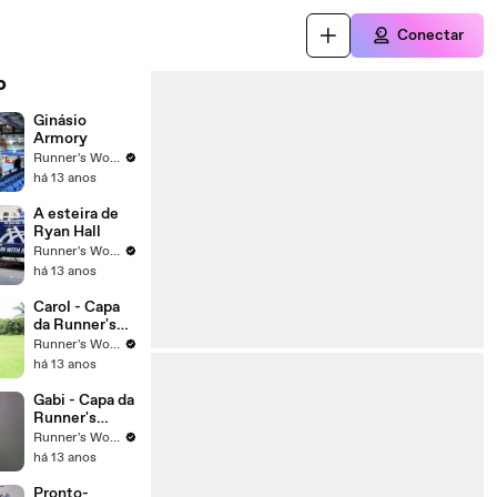
Conectar
o
Ginásio
Armory
Runner's World Brasil
há 13 anos
A esteira de
Ryan Hall
Runner's World Brasil
há 13 anos
Carol - Capa
da Runner's
World de
Runner's World Brasil
Dezembro
há 13 anos
Gabi - Capa da
Runner's
World de
Runner's World Brasil
Dezembro
há 13 anos
Pronto-