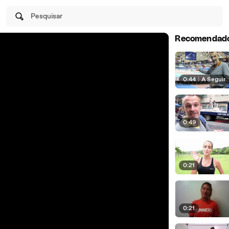
Pesquisar
Recomendad
0:44
|
A Seguir
0:49
0:21
0:21