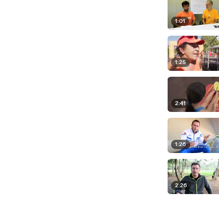
1:01
1:25
2:41
1:26
2:26