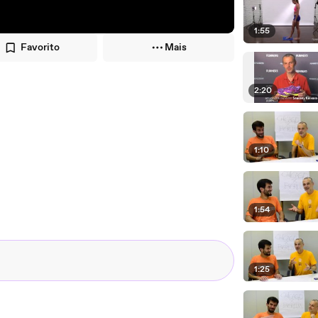
1:55
Favorito
Mais
2:20
1:10
1:54
1:25