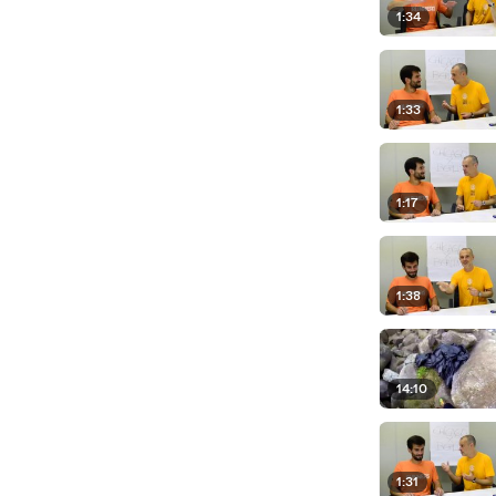
1:34
1:33
1:17
1:38
14:10
1:31