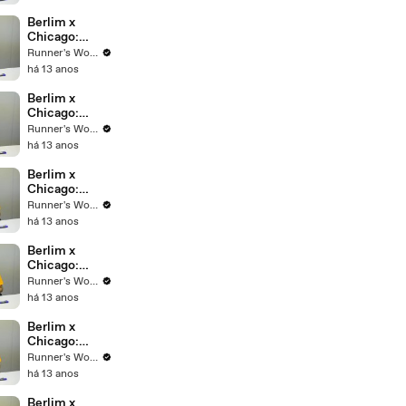
Berlim x
Chicago:
Video 6 - A
Runner's World Brasil
LARGADA
há 13 anos
Berlim x
Chicago:
Video 5 -
Runner's World Brasil
HIDRATAÇÃO
há 13 anos
Berlim x
Chicago:
Video 4 - O
Runner's World Brasil
PERCURSO
há 13 anos
Berlim x
Chicago:
Video 3 - O
Runner's World Brasil
CLIMA
há 13 anos
Berlim x
Chicago:
Video 2 - OS
Runner's World Brasil
TREINOS
há 13 anos
Berlim x