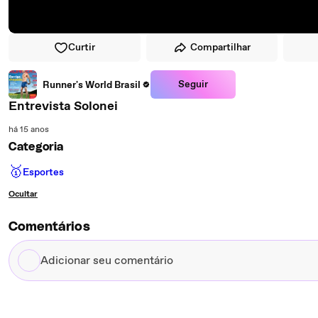
Curtir
Compartilhar
Seguir
Runner's World Brasil
Entrevista Solonei
há 15 anos
Categoria
🥇
Esportes
Ocultar
Comentários
Adicionar
seu
comentário