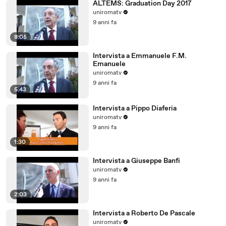
ALTEMS: Graduation Day 2017
uniromatv
9 anni fa
8:05
Intervista a Emmanuele F.M.
Emanuele
uniromatv
9 anni fa
5:43
Intervista a Pippo Diaferia
uniromatv
9 anni fa
1:30
Intervista a Giuseppe Banfi
uniromatv
9 anni fa
2:03
Intervista a Roberto De Pascale
uniromatv