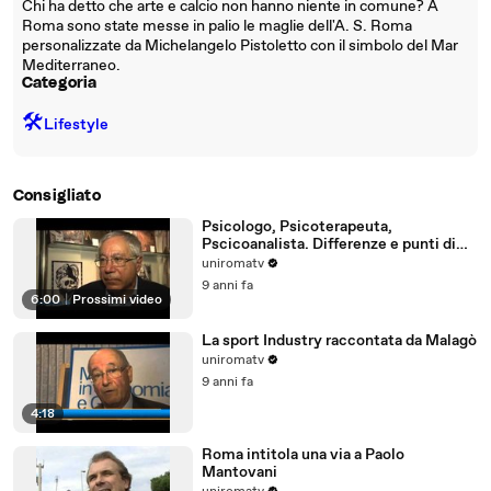
Chi ha detto che arte e calcio non hanno niente in comune? A
Roma sono state messe in palio le maglie dell'A. S. Roma
personalizzate da Michelangelo Pistoletto con il simbolo del Mar
Mediterraneo.
Categoria
🛠️
Lifestyle
Consigliato
Psicologo, Psicoterapeuta,
Pscicoanalista. Differenze e punti di
incontro
uniromatv
9 anni fa
6:00
|
Prossimi video
La sport Industry raccontata da Malagò
uniromatv
9 anni fa
4:18
Roma intitola una via a Paolo
Mantovani