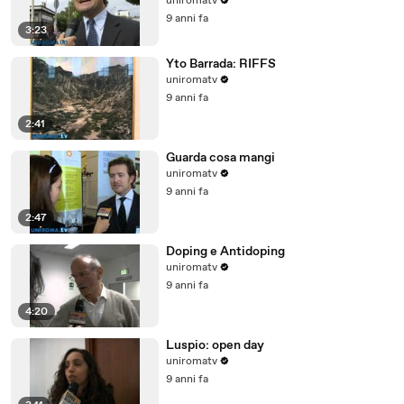
uniromatv
9 anni fa
3:23
Yto Barrada: RIFFS
uniromatv
9 anni fa
2:41
Guarda cosa mangi
uniromatv
9 anni fa
2:47
Doping e Antidoping
uniromatv
9 anni fa
4:20
Luspio: open day
uniromatv
9 anni fa