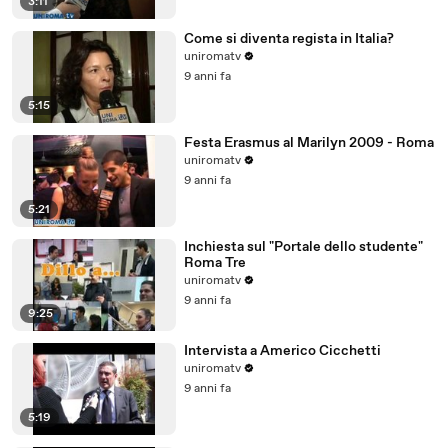
3:11
Come si diventa regista in Italia?
uniromatv
9 anni fa
5:15
Festa Erasmus al Marilyn 2009 - Roma
uniromatv
9 anni fa
5:21
Inchiesta sul "Portale dello studente"
Roma Tre
uniromatv
9 anni fa
9:25
Intervista a Americo Cicchetti
uniromatv
9 anni fa
5:19