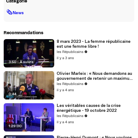
Catégorie
🗞
News
Recommandations
8 mars 2023 - La femme républicaine
est une femme libre !
les Républicains
il y a 3 ans
3:50
|
À suivre
Olivier Marleix : « Nous demandons au
gouvernement de retenir un maximum
de nos propositions. »
les Républicains
il y a 4 ans
0:44
Les véritables causes de la crise
énergétique - 19 octobre 2022
les Républicains
il y a 4 ans
1:29:00
Pierre-Henri Dumont : « Nous voulons