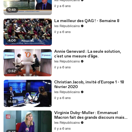
les Républicains
il y a 6 ans
0:49
Le meilleur des QAG ! - Semaine 8
les Républicains
il y a 6 ans
4:06
Annie Genevard : La seule solution,
c'est une mesure d'âge.
les Républicains
il y a 6 ans
0:52
Christian Jacob, invité d'Europe 1 - 18
février 2020
les Républicains
il y a 6 ans
11:58
Virginie Duby-Muller : Emmanuel
Macron fait des grands discours mais
nous voulons des actes !
les Républicains
il y a 6 ans