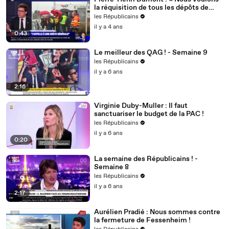
la réquisition de tous les dépôts de
carburant ! »
les Républicains
il y a 4 ans
0:43
Le meilleur des QAG ! - Semaine 9
les Républicains
il y a 6 ans
2:16
Virginie Duby-Muller : Il faut
sanctuariser le budget de la PAC !
les Républicains
il y a 6 ans
0:20
La semaine des Républicains ! -
Semaine 8
les Républicains
il y a 6 ans
2:17
Aurélien Pradié : Nous sommes contre
la fermeture de Fessenheim !