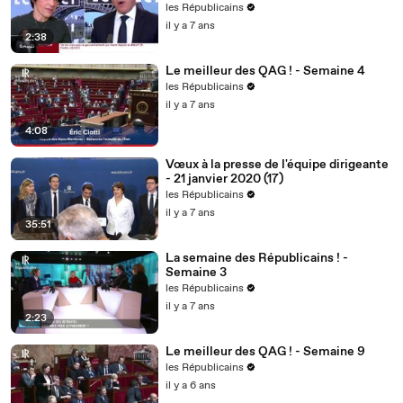
les Républicains
il y a 7 ans
2:38
Le meilleur des QAG ! - Semaine 4
les Républicains
il y a 7 ans
4:08
Vœux à la presse de l'équipe dirigeante
- 21 janvier 2020 (17)
les Républicains
il y a 7 ans
35:51
La semaine des Républicains ! -
Semaine 3
les Républicains
il y a 7 ans
2:23
Le meilleur des QAG ! - Semaine 9
les Républicains
il y a 6 ans