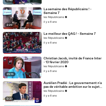
0:46
La semaine des Républicains ! -
Semaine 7
les Républicains
il y a 6 ans
2:25
Le meilleur des QAG ! - Semaine 7
les Républicains
il y a 6 ans
3:38
Christian Jacob, invité de France Inter
- 13 février 2020
les Républicains
il y a 6 ans
25:15
Aurélien Pradié : Le gouvernement n'a
pas de véritable ambition sur le sujet
du handicap.
les Républicains
il y a 6 ans
0:33