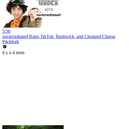
5:50
xaviersobased Rates TikTok, Bushwick, and Chopped Cheese
Pitchfork
il y a 4 mois