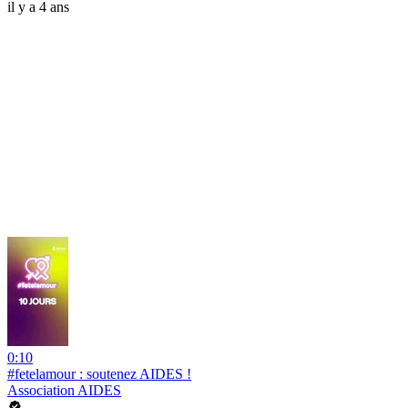
il y a 4 ans
0:10
#fetelamour : soutenez AIDES !
Association AIDES