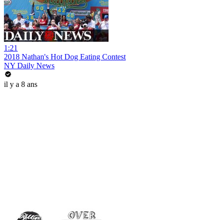
1:21
2018 Nathan's Hot Dog Eating Contest
NY Daily News
il y a 8 ans