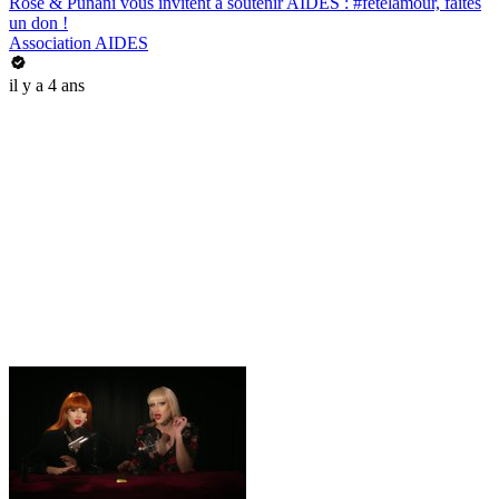
Rose & Punani vous invitent à soutenir AIDES : #fetelamour, faites
un don !
Association AIDES
il y a 4 ans