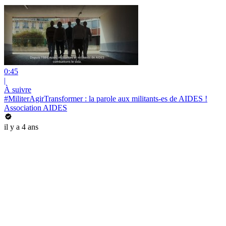
0:45
|
À suivre
#MiliterAgirTransformer : la parole aux militants-es de AIDES !
Association AIDES
il y a 4 ans