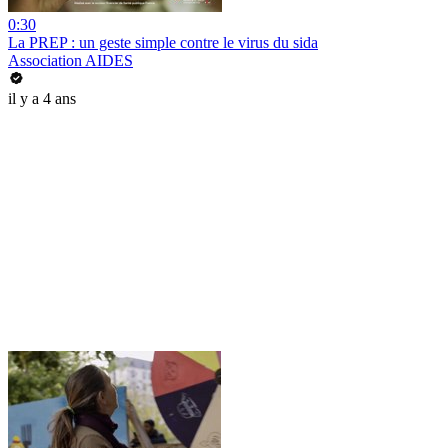
0:30
La PREP : un geste simple contre le virus du sida
Association AIDES
il y a 4 ans