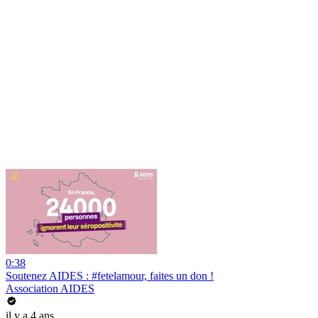
0:38
Soutenez AIDES : #fetelamour, faites un don !
Association AIDES
il y a 4 ans