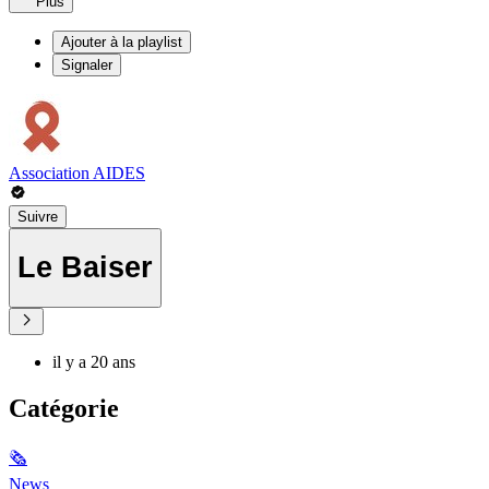
Plus
Ajouter à la playlist
Signaler
Association AIDES
Suivre
Le Baiser
il y a 20 ans
Catégorie
🗞
News