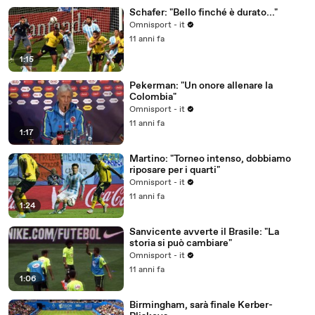
Schafer: "Bello finché è durato..."
Omnisport - it
11 anni fa
1:15
Pekerman: "Un onore allenare la
Colombia"
Omnisport - it
11 anni fa
1:17
Martino: "Torneo intenso, dobbiamo
riposare per i quarti"
Omnisport - it
11 anni fa
1:24
Sanvicente avverte il Brasile: "La
storia si può cambiare"
Omnisport - it
11 anni fa
1:06
Birmingham, sarà finale Kerber-