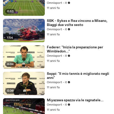
Omnisport - it
11 anni fa
0:53
SBK - Sykes e Rea vincono a Misano,
Biaggi due volte sesto
Omnisport - it
11 anni fa
1:54
Federer: "Inizia la preparazione per
Wimbledon..."
Omnisport - it
11 anni fa
0:34
Seppi: "Il mio tennis è migliorato negli
anni"
Omnisport - it
11 anni fa
0:36
Miyazawa spazza via le ragnatele...
Omnisport - it
11 anni fa