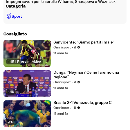
Impegni severi per le sorelle Williams, Sharapova e Wozniacki
Categoria
🥇
Sport
Consigliato
Sanvicente: "Siamo partiti male"
Omnisport - it
11 anni fa
1:15
|
Prossimi video
Dunga: "Neymar? Ce ne faremo una
ragione"
Omnisport - it
11 anni fa
1:18
Brasile 2-1 Venezuela, gruppo C
Omnisport - it
11 anni fa
3:02