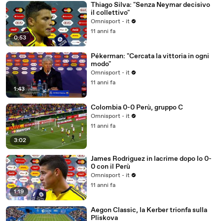
Thiago Silva: "Senza Neymar decisivo
il collettivo"
Omnisport - it
11 anni fa
0:53
Pékerman: "Cercata la vittoria in ogni
modo"
Omnisport - it
11 anni fa
1:43
Colombia 0-0 Perù, gruppo C
Omnisport - it
11 anni fa
3:02
James Rodriguez in lacrime dopo lo 0-
0 con il Perù
Omnisport - it
11 anni fa
1:19
Aegon Classic, la Kerber trionfa sulla
Pliskova