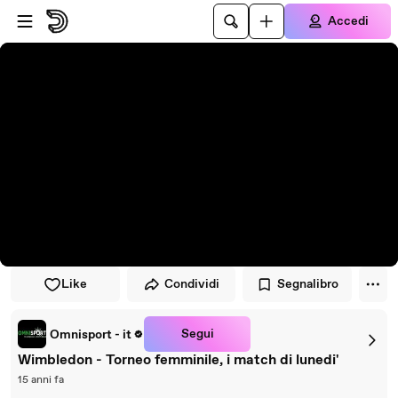
Vai al lettore
Passa al contenuto principale
Accedi
Like
Condividi
Segnalibro
Segui
Omnisport - it
Wimbledon - Torneo femminile, i match di lunedi'
15 anni fa