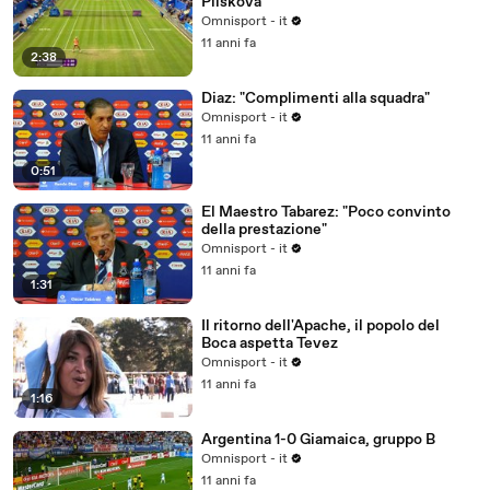
Pliskova
Omnisport - it
11 anni fa
2:38
Diaz: "Complimenti alla squadra"
Omnisport - it
11 anni fa
0:51
El Maestro Tabarez: "Poco convinto
della prestazione"
Omnisport - it
11 anni fa
1:31
Il ritorno dell'Apache, il popolo del
Boca aspetta Tevez
Omnisport - it
11 anni fa
1:16
Argentina 1-0 Giamaica, gruppo B
Omnisport - it
11 anni fa