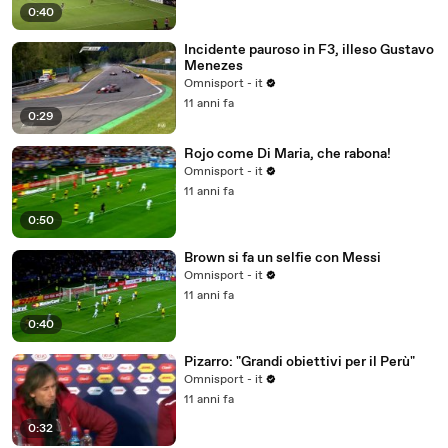
0:40
Incidente pauroso in F3, illeso Gustavo
Menezes
Omnisport - it
11 anni fa
0:29
Rojo come Di Maria, che rabona!
Omnisport - it
11 anni fa
0:50
Brown si fa un selfie con Messi
Omnisport - it
11 anni fa
0:40
Pizarro: "Grandi obiettivi per il Perù"
Omnisport - it
11 anni fa
0:32