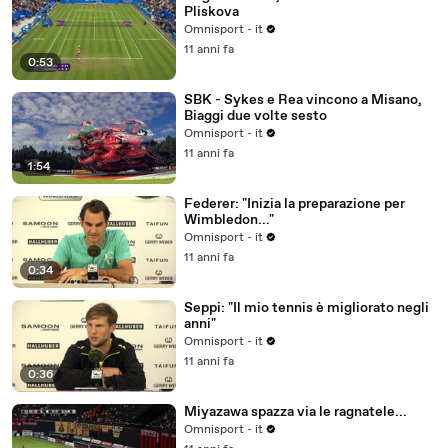
Pliskova
Omnisport - it
11 anni fa
0:53
SBK - Sykes e Rea vincono a Misano,
Biaggi due volte sesto
Omnisport - it
11 anni fa
1:54
Federer: "Inizia la preparazione per
Wimbledon..."
Omnisport - it
11 anni fa
0:34
Seppi: "Il mio tennis è migliorato negli
anni"
Omnisport - it
11 anni fa
0:36
Miyazawa spazza via le ragnatele...
Omnisport - it