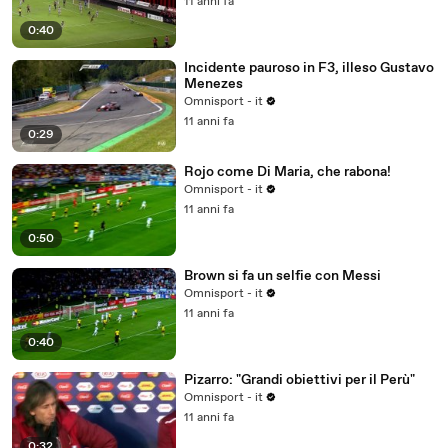
11 anni fa
0:40
Incidente pauroso in F3, illeso Gustavo
Menezes
Omnisport - it
11 anni fa
0:29
Rojo come Di Maria, che rabona!
Omnisport - it
11 anni fa
0:50
Brown si fa un selfie con Messi
Omnisport - it
11 anni fa
0:40
Pizarro: "Grandi obiettivi per il Perù"
Omnisport - it
11 anni fa
0:32