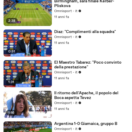
Birmingham, sarà finale Kerber-
Pliskova
Omnisport - it
11 anni fa
2:38
Diaz: "Complimenti alla squadra"
Omnisport - it
11 anni fa
0:51
El Maestro Tabarez: "Poco convinto
della prestazione"
Omnisport - it
11 anni fa
1:31
Il ritorno dell'Apache, il popolo del
Boca aspetta Tevez
Omnisport - it
11 anni fa
1:16
Argentina 1-0 Giamaica, gruppo B
Omnisport - it