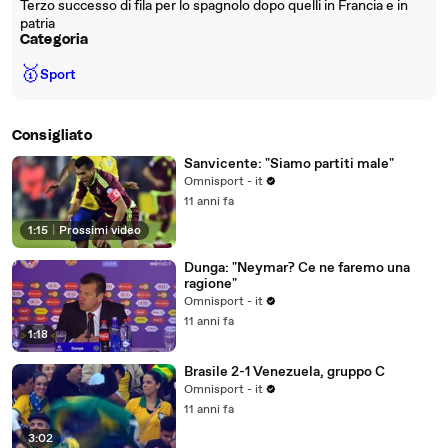
Terzo successo di fila per lo spagnolo dopo quelli in Francia e in
patria
Categoria
🥇
Sport
Consigliato
Sanvicente: "Siamo partiti male"
Omnisport - it
11 anni fa
1:15
|
Prossimi video
Dunga: "Neymar? Ce ne faremo una
ragione"
Omnisport - it
11 anni fa
1:18
Brasile 2-1 Venezuela, gruppo C
Omnisport - it
11 anni fa
3:02