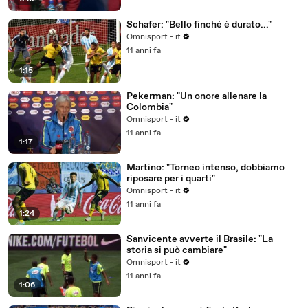
Schafer: "Bello finché è durato..."
Omnisport - it
11 anni fa
1:15
Pekerman: "Un onore allenare la
Colombia"
Omnisport - it
11 anni fa
1:17
Martino: "Torneo intenso, dobbiamo
riposare per i quarti"
Omnisport - it
11 anni fa
1:24
Sanvicente avverte il Brasile: "La
storia si può cambiare"
Omnisport - it
11 anni fa
1:06