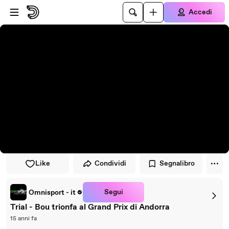
Vai al lettore
Passa al contenuto principale
Accedi
Like
Condividi
Segnalibro
Segui
Omnisport - it
Trial - Bou trionfa al Grand Prix di Andorra
15 anni fa