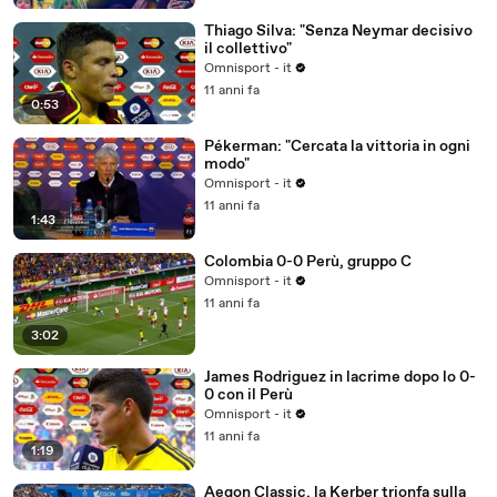
Thiago Silva: "Senza Neymar decisivo
il collettivo"
Omnisport - it
11 anni fa
0:53
Pékerman: "Cercata la vittoria in ogni
modo"
Omnisport - it
11 anni fa
1:43
Colombia 0-0 Perù, gruppo C
Omnisport - it
11 anni fa
3:02
James Rodriguez in lacrime dopo lo 0-
0 con il Perù
Omnisport - it
11 anni fa
1:19
Aegon Classic, la Kerber trionfa sulla