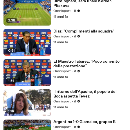
Birmingham, sarà finale Kerber-
Pliskova
Omnisport - it
11 anni fa
2:38
Diaz: "Complimenti alla squadra"
Omnisport - it
11 anni fa
0:51
El Maestro Tabarez: "Poco convinto
della prestazione"
Omnisport - it
11 anni fa
1:31
Il ritorno dell'Apache, il popolo del
Boca aspetta Tevez
Omnisport - it
11 anni fa
1:16
Argentina 1-0 Giamaica, gruppo B
Omnisport - it