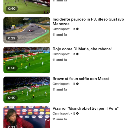
11 anni fa
0:40
Incidente pauroso in F3, illeso Gustavo
Menezes
Omnisport - it
11 anni fa
0:29
Rojo come Di Maria, che rabona!
Omnisport - it
11 anni fa
0:50
Brown si fa un selfie con Messi
Omnisport - it
11 anni fa
0:40
Pizarro: "Grandi obiettivi per il Perù"
Omnisport - it
11 anni fa
0:32