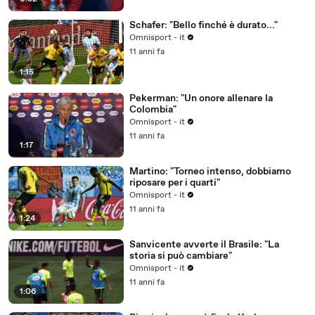
Schafer: "Bello finché è durato..."
Omnisport - it
11 anni fa
1:15
Pekerman: "Un onore allenare la
Colombia"
Omnisport - it
11 anni fa
1:17
Martino: "Torneo intenso, dobbiamo
riposare per i quarti"
Omnisport - it
11 anni fa
1:24
Sanvicente avverte il Brasile: "La
storia si può cambiare"
Omnisport - it
11 anni fa
1:06