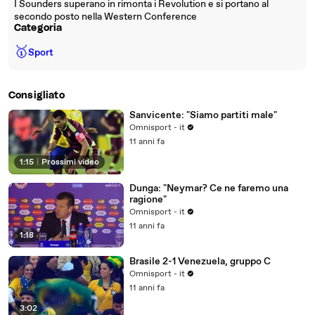
I Sounders superano in rimonta i Revolution e si portano al
secondo posto nella Western Conference
Categoria
🥇
Sport
Consigliato
Sanvicente: "Siamo partiti male"
Omnisport - it
11 anni fa
1:15
|
Prossimi video
Dunga: "Neymar? Ce ne faremo una
ragione"
Omnisport - it
11 anni fa
1:18
Brasile 2-1 Venezuela, gruppo C
Omnisport - it
11 anni fa
3:02