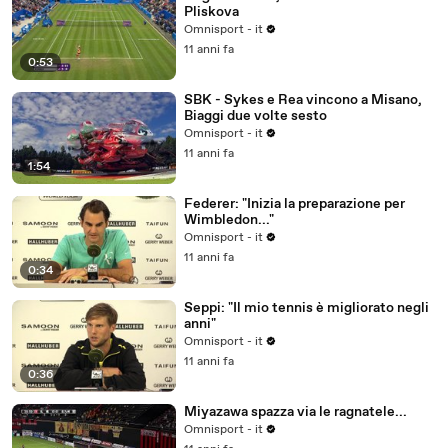
Pliskova
Omnisport - it
11 anni fa
0:53
SBK - Sykes e Rea vincono a Misano,
Biaggi due volte sesto
Omnisport - it
11 anni fa
1:54
Federer: "Inizia la preparazione per
Wimbledon..."
Omnisport - it
11 anni fa
0:34
Seppi: "Il mio tennis è migliorato negli
anni"
Omnisport - it
11 anni fa
0:36
Miyazawa spazza via le ragnatele...
Omnisport - it