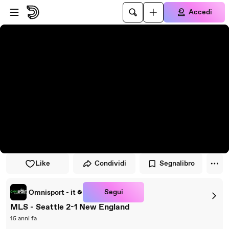
Vai al lettore
Passa al contenuto principale
Accedi
Like
Condividi
Segnalibro
Segui
Omnisport - it
MLS - Seattle 2-1 New England
15 anni fa