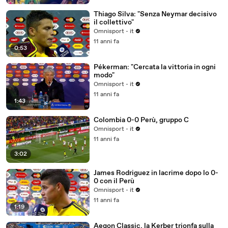
Thiago Silva: "Senza Neymar decisivo
il collettivo"
Omnisport - it
11 anni fa
0:53
Pékerman: "Cercata la vittoria in ogni
modo"
Omnisport - it
11 anni fa
1:43
Colombia 0-0 Perù, gruppo C
Omnisport - it
11 anni fa
3:02
James Rodriguez in lacrime dopo lo 0-
0 con il Perù
Omnisport - it
11 anni fa
1:19
Aegon Classic, la Kerber trionfa sulla