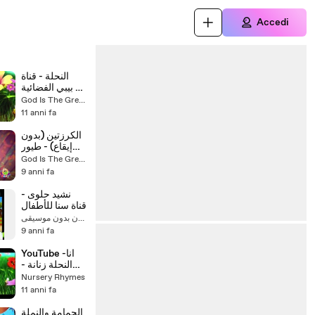
Accedi
النحلة - قناة
بيبي الفضائية -
toyor baby
God Is The Greatest
11 anni fa
الكرزتين (بدون
إيقاع) - طيور
بيبي - Toyor
God Is The Greatest
Baby Channel
9 anni fa
نشيد حلوى -
قناة سنا للأطفال
كرتون بدون موسيقى
9 anni fa
YouTube -انا
النحلة زنانة -
طيور بيبي
Nursery Rhymes
11 anni fa
الحمامة والنملة