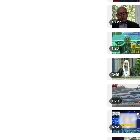
16:27
1:26
3:45
1:29
5:34