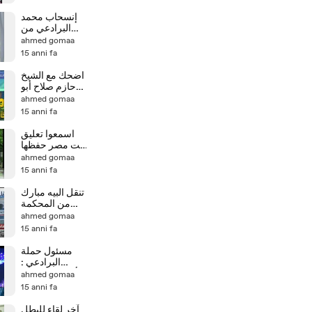
إنسحاب محمد
البرادعي من
إنتخابات الرئاسة
ahmed gomaa
15 anni fa
اضحك مع الشيخ
حازم صلاح أبو
إسماعيل
ahmed gomaa
والشيخ كشك
15 anni fa
اسمعوا تعليق
بنت مصر حفظها
الله تعالى
ahmed gomaa
15 anni fa
تنقل البيه مبارك
من المحكمة
الى جناحه فى
ahmed gomaa
(المستشفى
15 anni fa
مسئول حملة
البرادعي :
أتحدي حد يقدر
ahmed gomaa
يوصل للبرادعي
15 anni fa
ويكلمه
آخر لقاء للبطل