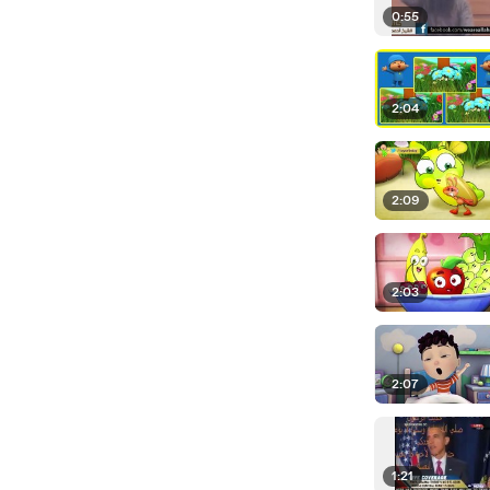
0:55
2:04
2:09
2:03
2:07
1:21