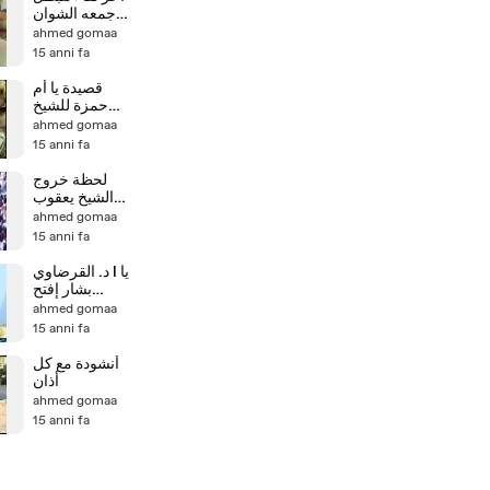
جمعه الشوان
قبل وفاته بثلاثة
ahmed gomaa
أيام
15 anni fa
قصيدة يا أم
حمزة للشيخ
ahmed gomaa
15 anni fa
لحظة خروج
الشيخ يعقوب
من مسجد الفتح
ahmed gomaa
بالاسكندرية
15 anni fa
د. القرضاوي l يا
بشار إفتح
عيادتك الطبية
ahmed gomaa
أفضل لك
15 anni fa
أنشودة مع كل
أذان
ahmed gomaa
15 anni fa