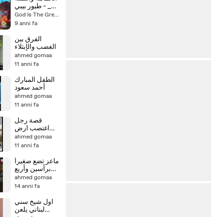
- طيور بيبي _
Toyor Baby
God Is The Greatest
Channel
9 anni fa
الفرق بين
الغضب والإبتلاء
ahmed gomaa
11 anni fa
الطفل المبارك
أحمد سعود
ahmed gomaa
11 anni fa
قصة رجل
اغتصب ارض
ايتام
ahmed gomaa
11 anni fa
ماعز تضع صغيراً
برأسين وأربع
عيون
ahmed gomaa
14 anni fa
اول شيخ سني
لبناني يلعن