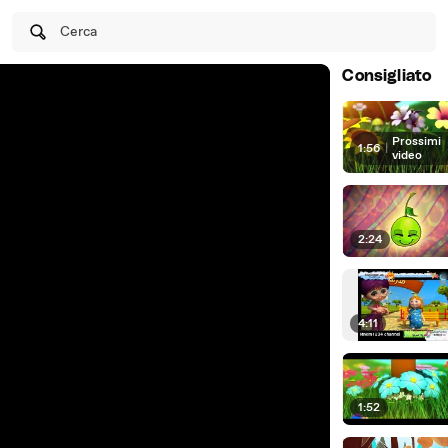
Cerca
Consigliato
Prossimi
1:56
|
video
2:24
4:11
1:52