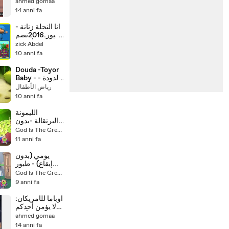
حسن نصر الله
ahmed gomaa
على المنبر
14 anni fa
انا النحلة زنانة -
طيور.2016تصم
يم رائع للأطفال
zick Abdel
10 anni fa
Douda -Toyor
Baby - الدودة -
دودة في البستان
رياض الأطفال
- طيور بيبي
10 anni fa
الليمونة
والبرتقالة -بدون
إيقاع- - طيور
God Is The Greatest
بيبي
11 anni fa
يومي (بدون
إيقاع) - طيور
بيبي _ Toyor
God Is The Greatest
Baby Channel
9 anni fa
أوباما للأمريكان:
لا يؤمن أحدكم
حتى يحب لأخيه
ahmed gomaa
ما يحبه لنفسه
14 anni fa