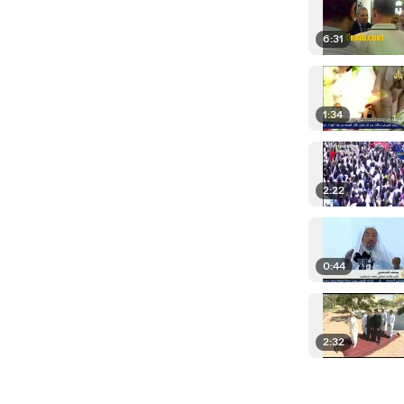
6:31
1:34
2:22
0:44
2:32