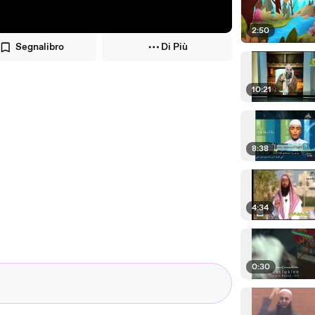
2:50
Segnalibro
Di Più
10:21
8:38
4:34
0:30