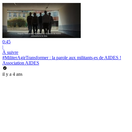
0:45
|
À suivre
#MiliterAgirTransformer : la parole aux militants-es de AIDES !
Association AIDES
il y a 4 ans