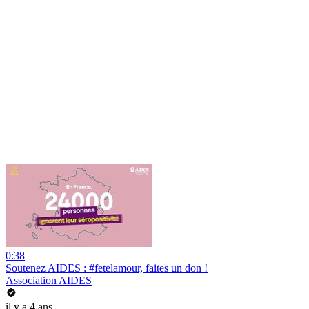
0:38
Soutenez AIDES : #fetelamour, faites un don !
Association AIDES
il y a 4 ans