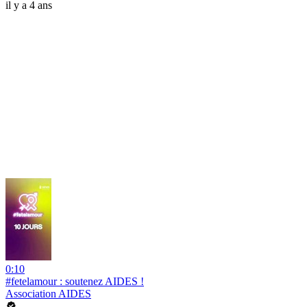
il y a 4 ans
0:10
#fetelamour : soutenez AIDES !
Association AIDES