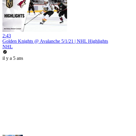
2:43
Golden Knights @ Avalanche 5/1/21 | NHL Highlights
NHL
il y a 5 ans