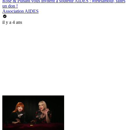
Rose & Punani vous invitent à soutenir AIDES : #fetelamour, faites
un don !
Association AIDES
il y a 4 ans