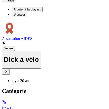
Plus
Ajouter à la playlist
Signaler
Association AIDES
Suivre
Dick à vélo
il y a 20 ans
Catégorie
🗞
News