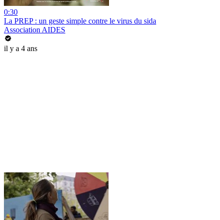
0:30
La PREP : un geste simple contre le virus du sida
Association AIDES
il y a 4 ans