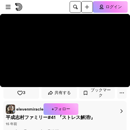
プレイヤーにスキップ
メインコンテンツにスキップ
ログイン
ブックマー
3
共有する
ク
+フォロー
elevenmiracle
平成志村ファミリー#41 「ストレス解消!」
15 年前