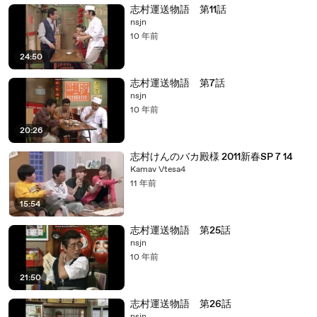
志村運送物語 第11話
nsjn
10 年前
24:50
志村運送物語 第7話
nsjn
10 年前
20:26
志村けんのバカ殿様 2011新春SP 7 14
Kamav Vtesa4
11 年前
15:54
志村運送物語 第25話
nsjn
10 年前
21:50
志村運送物語 第26話