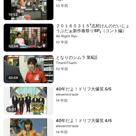
nsjn
10 年前
19:52
２０１６０３１５「志村けんのだいじょ
うぶだぁ新作春祭りSP」（コント編）
Ak Right Ryu
10 年前
53:54
となりのシムラ 第5話
ThanhThanh
10 年前
43:59
40年だよ！ドリフ大爆笑 5/5
elevenmiracle
14 年前
8:33
40年だよ！ドリフ大爆笑 4/5
elevenmiracle
14 年前