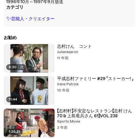
1996年10月～1997年9月放送
カテゴリ
✨
芸能人・クリエイター
お勧め
志村けん コント
Julianeaaron
11 年前
8:30
|
次
平成志村ファミリー #29 「ストーカー! 」
Irene Patrick
10 年前
11:44
【志村軒】不安定なレストラン【志村 けん
70 & 上島竜兵さん 61】VOL 238
Sports Movie
2 年前
1:25:21