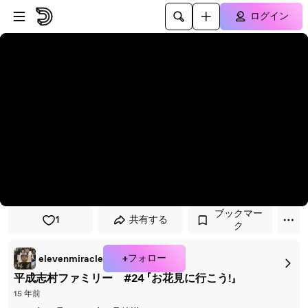
プレイヤーにスキップ
メインコンテンツにスキップ
ログイン
ブックマー
1
共有する
ク
+フォロー
elevenmiracle
平成志村ファミリー #24 「お花見に行こう!」
15 年前